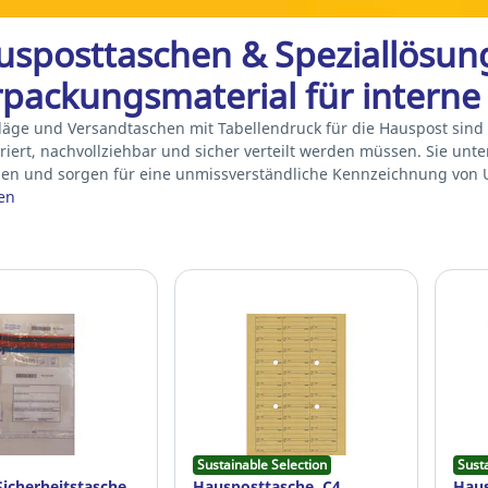
sposttaschen & Speziallösung
rpackungsmaterial für intern
äge und Versandtaschen mit Tabellendruck für die Hauspost sind
uriert, nachvollziehbar und sicher verteilt werden müssen. Sie unt
en und sorgen für eine unmissverständliche Kennzeichnung von U
en
Sustainable Selection
Sust
Sicherheitstasche
Hausposttasche, C4,
Haus