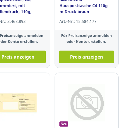
mmiert, mit
Hausposttasche C4 110g
llendruck, 110g,
m.Druck braun
on braun, 250 Stück
229x324mm 250 St
-Nr.: 3.468.893
Art.-Nr.: 15.584.177
 Preisanzeige anmelden
Für Preisanzeige anmelden
oder Konto erstellen.
oder Konto erstellen.
Preis anzeigen
Preis anzeigen
Neu