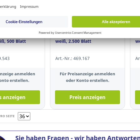
election
Sustainable Selection
S
ierpapier Budget,
Lyreco Kopierpapier, A4, 80g,
Ly
iß, 500 Blatt
weiß, 2.500 Blatt
we
9.543
Art.-Nr.: 469.167
Ar
anzeige anmelden
Für Preisanzeige anmelden
onto erstellen.
oder Konto erstellen.
s anzeigen
Preis anzeigen
PRO SEITE
Sie haben Fragen - wir haben Antworten