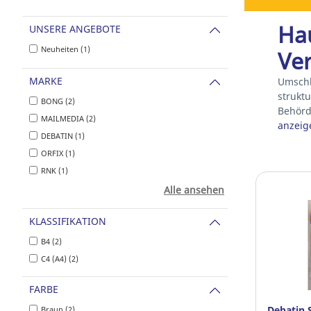
Hau
UNSERE ANGEBOTE
Neuheiten (1)
Ve
MARKE
Umschl
strukt
BONG (2)
Behörd
MAILMEDIA (2)
anzeig
DEBATIN (1)
ORFIX (1)
RNK (1)
Alle ansehen
KLASSIFIKATION
B4 (2)
C4 (A4) (2)
FARBE
Debatin 
Braun (2)