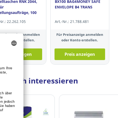
elltaschen RNK 2044,
BX100 BAG4MONEY SAFE
für
ENVELOPE B4 TRANS
ellungsaufträge, 100
k
-Nr.: 22.262.105
Art.-Nr.: 21.788.481
 Preisanzeige anmelden
Für Preisanzeige anmelden
oder Konto erstellen.
oder Konto erstellen.
Preis anzeigen
Preis anzeigen
ie auch interessieren