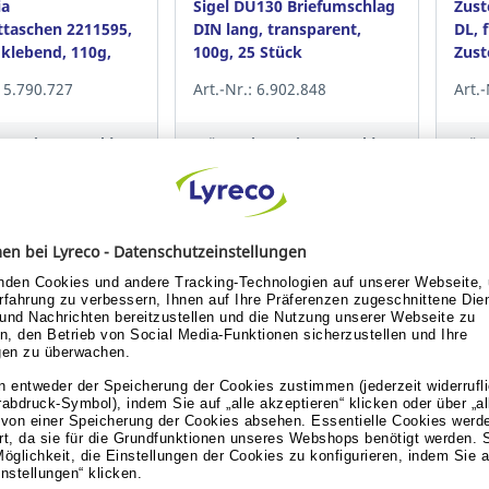
ia
Sigel DU130 Briefumschlag
Zust
taschen 2211595,
DIN lang, transparent,
DL, 
 klebend, 110g,
100g, 25 Stück
Zust
50 Stück
Stüc
 15.790.727
Art.-Nr.: 6.902.848
Art.
isanzeige anmelden
Für Preisanzeige anmelden
Für
Konto erstellen.
oder Konto erstellen.
is anzeigen
Preis anzeigen
Diese Produkte könnten S