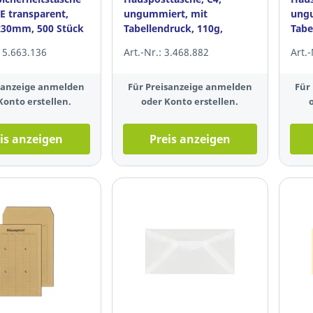
 transparent,
ungummiert, mit
ungu
x30mm, 500 Stück
Tabellendruck, 110g,
Tabe
Natron braun, 250 Stück
Natr
 15.663.136
Art.-Nr.: 3.468.882
Art.
isanzeige anmelden
Für Preisanzeige anmelden
Für
Konto erstellen.
oder Konto erstellen.
is anzeigen
Preis anzeigen