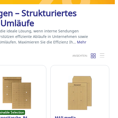
en – Strukturiertes
e Umläufe
 die ideale Lösung, wenn interne Sendungen
erstützen effiziente Abläufe in Unternehmen sowie
mläufen. Maximieren Sie die Effizienz Ih…
Mehr
ANSICHTEN:
ainable Selection
posttasche, B4,
MAILmedia