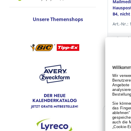
Mailmed
Hauspost
B4, nicht
Unsere Themenshops
braun, 2
Art.-Nr.:
Für Pre
oder 
Pre