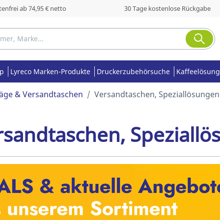
enfrei ab 74,95 € netto
30 Tage kostenlose Rückgabe
op
Lyreco Marken-Produkte
Druckerzubehörsuche
Kaffeelösung
äge & Versandtaschen
Versandtaschen, Speziallösungen
rsandtaschen, Speziall