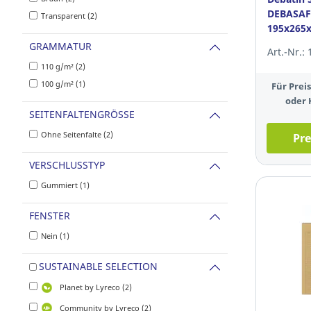
DEBASAFE
Transparent (2)
195x265
GRAMMATUR
Art.-Nr.:
110 g/m² (2)
100 g/m² (1)
Für Pre
oder 
SEITENFALTENGRÖSSE
Ohne Seitenfalte (2)
Pre
VERSCHLUSSTYP
Gummiert (1)
FENSTER
Nein (1)
SUSTAINABLE SELECTION
Planet by Lyreco (2)
Community by Lyreco (2)