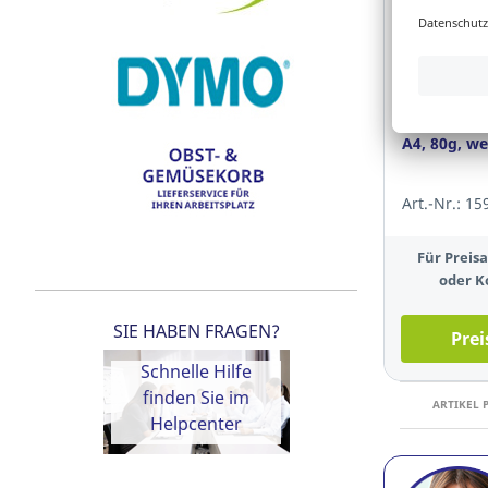
Sustainable S
Lyreco Kop
A4, 80g, we
Art.-Nr.: 15
Für Preis
oder K
SIE HABEN FRAGEN?
Prei
Schnelle Hilfe
finden Sie im
ARTIKEL 
Helpcenter