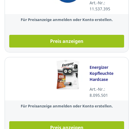
Art.-Nr.:
Durchmesser
11.537.395
200mm,
blau/weiß
Für Preisanzeige anmelden oder Konto erstellen.
Preis anzeigen
Energizer
Kopfleuchte
Hardcase
Magnet, LED, 3x
Art.-Nr.:
LR03/AAA, 250
8.095.501
Lumen,
schwarz/grau
Für Preisanzeige anmelden oder Konto erstellen.
Preis anzeigen