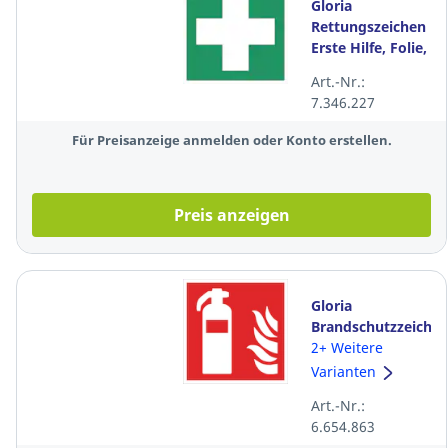
Gloria
Rettungszeichen
Erste Hilfe, Folie,
15 x 15cm,
Art.-Nr.:
grün/weiß
7.346.227
Für Preisanzeige anmelden oder Konto erstellen.
Preis anzeigen
Gloria
Brandschutzzeiche
Feuerlöscher,
2+ Weitere
lang
Varianten
nachleuchtend,
Art.-Nr.:
15 x 15cm,
6.654.863
rot/weiß