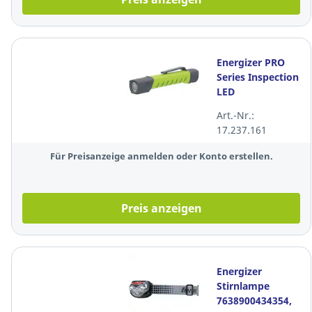
Energizer PRO
Series Inspection
LED
Taschenlampe,
Art.-Nr.:
akku/batterie,
17.237.161
350 lm
Für Preisanzeige anmelden oder Konto erstellen.
Preis anzeigen
Energizer
Stirnlampe
7638900434354,