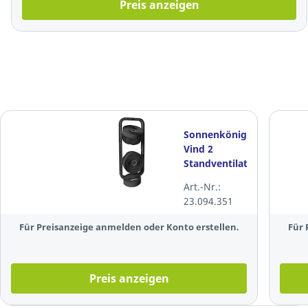
Preis anzeigen
Sonnenkönig
Vind 2
Standventilator
10510311 mit
Art.-Nr.:
Fernbedienung,
23.094.351
schwarz
Für Preisanzeige anmelden oder Konto erstellen.
Für 
Preis anzeigen