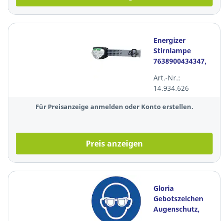
Energizer
Stirnlampe
7638900434347,
Ultra Vision, 400
Art.-Nr.:
Lumen, LED,
14.934.626
schwarz
Für Preisanzeige anmelden oder Konto erstellen.
Preis anzeigen
Gloria
Gebotszeichen
Augenschutz,
rund,