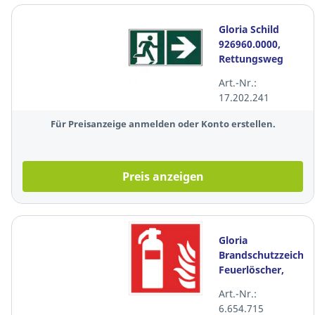
Gloria Schild
926960.0000,
Rettungsweg
rechts,
Art.-Nr.:
300x150mm,
17.202.241
grün/weiß
Für Preisanzeige anmelden oder Konto erstellen.
Preis anzeigen
Gloria
Brandschutzzeiche
Feuerlöscher,
nicht
Art.-Nr.:
nachleuchtend,
6.654.715
20x20cm,