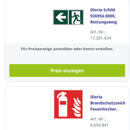
Gloria Schild
926956.0000,
Rettungsweg
links,
Art.-Nr.:
300x150mm,
17.201.624
grün/weiß
Für Preisanzeige anmelden oder Konto erstellen.
Preis anzeigen
Gloria
Brandschutzzeiche
Feuerlöscher,
nicht
Art.-Nr.:
nachleuchtend,
6.654.841
15x15cm,