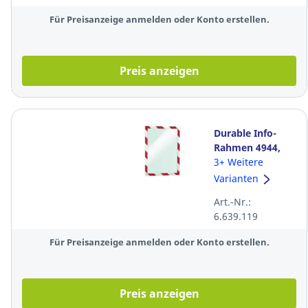
rot/weiß
Für Preisanzeige anmelden oder Konto erstellen.
Preis anzeigen
Durable Info-
Rahmen 4944,
DURAFRAME®,
3+ Weitere
A4,
Varianten
selbstklebend,
Art.-Nr.:
rot/weiß, 2
6.639.119
Stück
Für Preisanzeige anmelden oder Konto erstellen.
Preis anzeigen