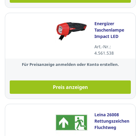
Energizer
Taschenlampe
Impact LED
klein, 2x
Art.-Nr.:
LR03/AAA, 60
4.561.538
Lumen
Für Preisanzeige anmelden oder Konto erstellen.
Preis anzeigen
Leina 26008
Rettungszeichen
Fluchtweg
Geradeaus (Pfeil