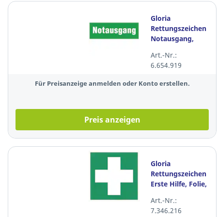
Gloria
Rettungszeichen
Notausgang,
lang
Art.-Nr.:
nachleuchtend,
6.654.919
grün/weiß
Für Preisanzeige anmelden oder Konto erstellen.
Preis anzeigen
Gloria
Rettungszeichen
Erste Hilfe, Folie,
lange
Art.-Nr.:
nachleuchtend
7.346.216
20 x 20cm,