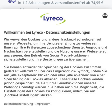
in 1-2 Arbeitstagen & versandkostenfrei ab 74,95 €
Sichere Zahlungsarten
Rechnung oder Kreditkarte
Kostenlose Rücksendungen
innerhalb von 30 Tagen
Verantwortung
Nachhaltigkeit
Menschen & Werte
Lyreco for Education
© Lyreco 2026
Impressum
|
AGB
|
Sitemap
|
Erklärung zur
Barrierefreiheit
|
Aktionsbedingungen
|
Nutzungsbedingungen
|
Datenschutzerklärung