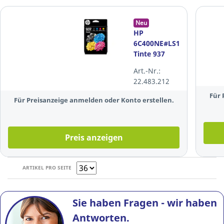
Neu
HP
6C400NE#LS1
Tinte 937
Reichweite:
Art.-Nr.:
ca. 800
22.483.212
Seiten 4
farbig
Für 
Für Preisanzeige anmelden oder Konto erstellen.
Preis anzeigen
ARTIKEL PRO SEITE
Sie haben Fragen - wir haben
Antworten.