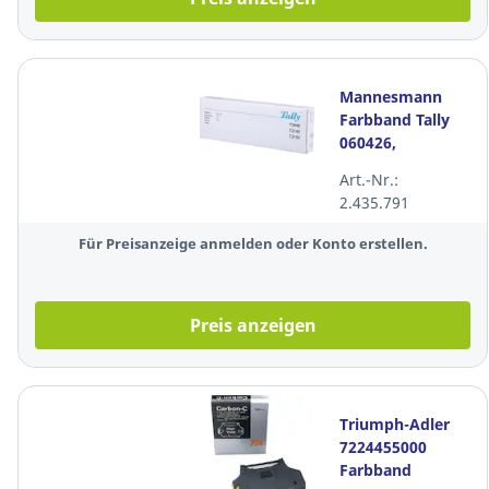
Mannesmann
Farbband Tally
060426,
Reichweite:
Art.-Nr.:
3.500.000
2.435.791
Zeichen, schwarz
Für Preisanzeige anmelden oder Konto erstellen.
Preis anzeigen
Triumph-Adler
7224455000
Farbband