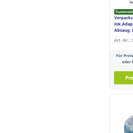
Sustainabl
Verpack
ink.Adapt
Absaug. 
P425 220
Art.-Nr.:
Für Pre
oder 
Pre