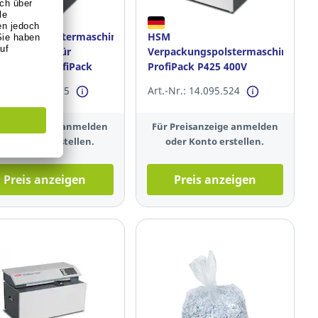
ackungspolstermaschine
HSM
Adaptionss. für
Verpackungspolstermaschine
ug. HSM ProfiPack
ProfiPack P425 400V
 400V
425x20mm
-Nr.: 14.095.535
Art.-Nr.: 14.095.524
 Preisanzeige anmelden
Für Preisanzeige anmelden
oder Konto erstellen.
oder Konto erstellen.
Preis anzeigen
Preis anzeigen