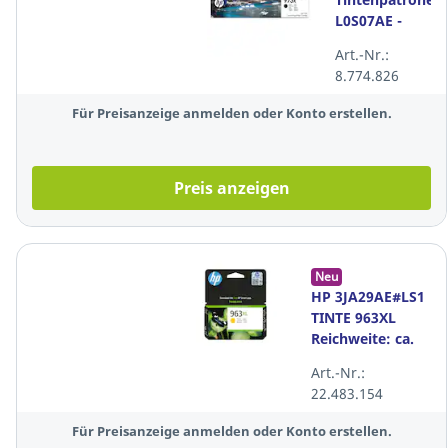
L0S07AE -
973X,
Art.-Nr.:
Reichweite:
8.774.826
10.000 Seiten,
schwarz
Für Preisanzeige anmelden oder Konto erstellen.
Preis anzeigen
Neu
HP 3JA29AE#LS1
TINTE 963XL
Reichweite: ca.
1.600 Seiten,
Art.-Nr.:
Farbe: gelb
22.483.154
Für Preisanzeige anmelden oder Konto erstellen.