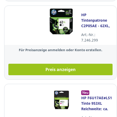
HP
Tintenpatrone
C2P05AE - 62XL,
Reichweite: 600
Art.-Nr.:
Seiten, schwarz
7.246.299
Für Preisanzeige anmelden oder Konto erstellen.
Preis anzeigen
Neu
HP F6U17AE#LS1
Tinte 953XL
Reichweite: ca.
1.450 Seiten