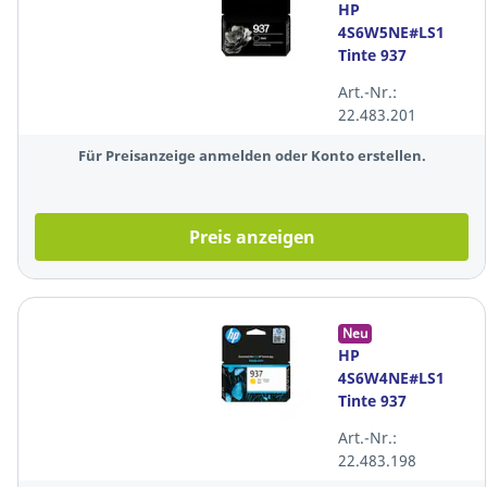
HP
4S6W5NE#LS1
Tinte 937
Reichweite: ca.
Art.-Nr.:
1.250 Seiten,
22.483.201
Farbe: schwarz
Für Preisanzeige anmelden oder Konto erstellen.
Preis anzeigen
Neu
HP
4S6W4NE#LS1
Tinte 937
Reichweite: ca.
Art.-Nr.:
800 Seiten,
22.483.198
Farbe: gelb