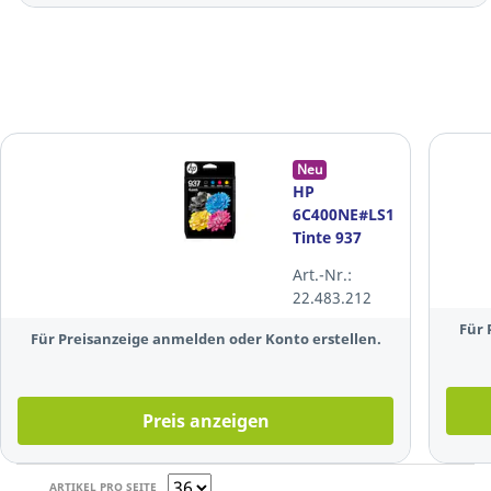
Neu
HP
6C400NE#LS1
Tinte 937
Reichweite:
Art.-Nr.:
ca. 800
22.483.212
Seiten 4
farbig
Für 
Für Preisanzeige anmelden oder Konto erstellen.
Preis anzeigen
ARTIKEL PRO SEITE