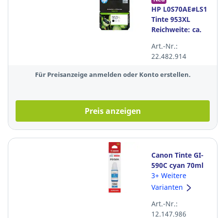
HP L0S70AE#LS1
Tinte 953XL
Reichweite: ca.
2.000 Seiten
Art.-Nr.:
Farbe: schwarz
22.482.914
Für Preisanzeige anmelden oder Konto erstellen.
Preis anzeigen
Canon Tinte GI-
590C cyan 70ml
3+ Weitere
Varianten
Art.-Nr.:
12.147.986