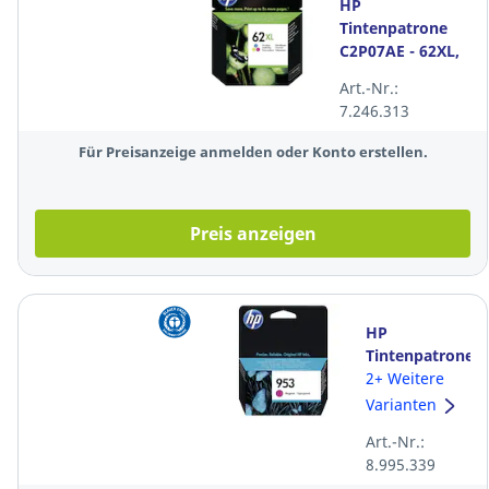
HP
Tintenpatrone
C2P07AE - 62XL,
Reichweite: 415
Art.-Nr.:
Seiten, 3farbig
7.246.313
Für Preisanzeige anmelden oder Konto erstellen.
Preis anzeigen
HP
Tintenpatrone
F6U13AE -
2+ Weitere
953, Inhalt:
Varianten
10ml,
Art.-Nr.:
magenta
8.995.339