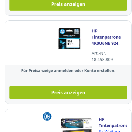
Preis anzeigen
HP
Tintenpatrone
4K0U6NE 924,
500 Seiten,
Art.-Nr.:
schwarz
18.458.809
Für Preisanzeige anmelden oder Konto erstellen.
Preis anzeigen
HP
Tintenpatrone
F6T83AE -
3+ Weitere