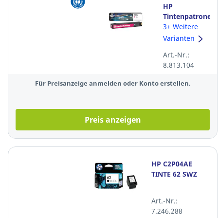
HP
Tintenpatrone
F6T78AE -
3+ Weitere
913A, Inhalt:
Varianten
37,5ml,
Art.-Nr.:
magenta
8.813.104
Für Preisanzeige anmelden oder Konto erstellen.
Preis anzeigen
HP C2P04AE
TINTE 62 SWZ
Art.-Nr.:
7.246.288