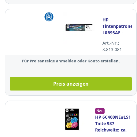
HP
Tintenpatrone
L0R95AE -
913A, Inhalt:
Art.-Nr.:
64ml,
8.813.081
schwarz
Für Preisanzeige anmelden oder Konto erstellen.
Preis anzeigen
Neu
HP 6C400NE#LS1
Tinte 937
Reichweite: ca.
800 Seiten 4