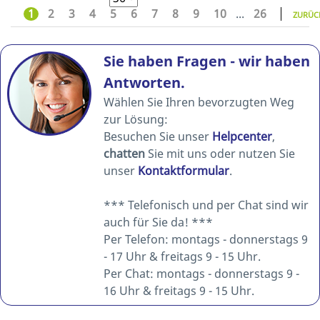
1
2
3
4
5
6
7
8
9
10
...
26
ZURÜC
Sie haben Fragen - wir haben
Antworten.
Wählen Sie Ihren bevorzugten Weg
zur Lösung:
Besuchen Sie unser
Helpcenter
,
chatten
Sie mit uns oder nutzen Sie
unser
Kontaktformular
.
*** Telefonisch und per Chat sind wir
auch für Sie da! ***
Per Telefon: montags - donnerstags 9
- 17 Uhr & freitags 9 - 15 Uhr.
Per Chat: montags - donnerstags 9 -
16 Uhr & freitags 9 - 15 Uhr.