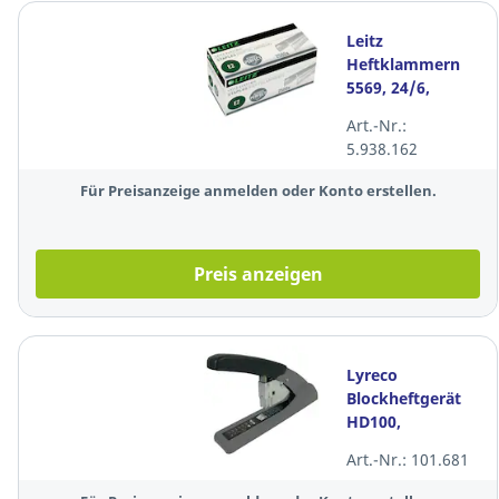
Leitz
Heftklammern
5569, 24/6,
verzinkt, 2500
Art.-Nr.:
Stück
5.938.162
Für Preisanzeige anmelden oder Konto erstellen.
Preis anzeigen
Lyreco
Blockheftgerät
HD100,
Heftleistung: 100
Art.-Nr.: 101.681
Blatt,
schwarz/grau