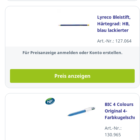
Lyreco Bleistift,
Härtegrad: HB,
blau lackierter
Schaft, 12 Stück
Art.-Nr.: 127.064
Für Preisanzeige anmelden oder Konto erstellen.
Preis anzeigen
BIC 4 Colours
Original 4-
Farbkugelschrei
BIC 982866,
Art.-Nr.:
Strichstärke
130.965
0,4mm