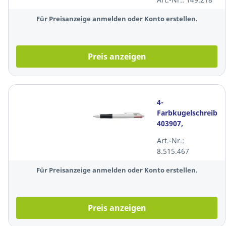
nachfüllbar, gelb
Für Preisanzeige anmelden oder Konto erstellen.
Preis anzeigen
4-
Farbkugelschreiber
403907,
Strichstärke:
Art.-Nr.:
0,7mm, 4-farbig
8.515.467
Für Preisanzeige anmelden oder Konto erstellen.
Preis anzeigen