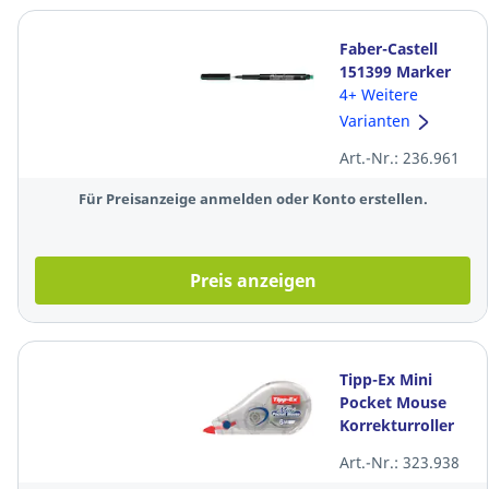
Faber-Castell
151399 Marker
Multimark
4+ Weitere
permanent F
Varianten
schwarz
Art.-Nr.: 236.961
Für Preisanzeige anmelden oder Konto erstellen.
Preis anzeigen
Tipp-Ex Mini
Pocket Mouse
Korrekturroller
932564, 5mm x
Art.-Nr.: 323.938
6m, Gehäuse