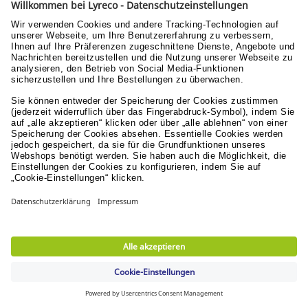
Ihre Vorteile
Schnelle Lieferung
in 1-2 Arbeitstagen & versandkostenfrei ab 74,95 €
Sichere Zahlungsarten
Rechnung oder Kreditkarte
Kostenlose Rücksendungen
innerhalb von 30 Tagen
Verantwortung
Nachhaltigkeit
Menschen & Werte
Lyreco for Education