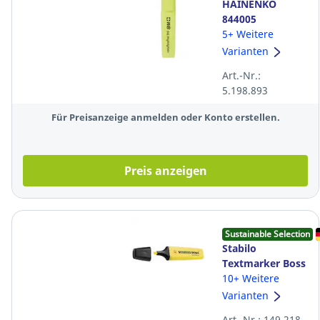
HAINENKO
844005
TEXTMARKER 2-
5+ Weitere
5MM gelb
Varianten
Art.-Nr.:
5.198.893
Für Preisanzeige anmelden oder Konto erstellen.
Preis anzeigen
Sustainable Selection
Stabilo
Textmarker Boss
Original 70/24,
10+ Weitere
Strichstärke: 2-
Varianten
5mm,
Art.-Nr.: 149.218