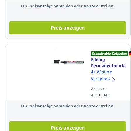
Für Preisanzeige anmelden oder Konto erstellen.
Preis anzeigen
Sustainable Selection
Edding
Permanentmarker
21, Rundspitze,
4+ Weitere
Strichstärke: 1,5-
Varianten
3mm, schwarz
Art.-Nr.:
4.566.045
Für Preisanzeige anmelden oder Konto erstellen.
Preis anzeigen