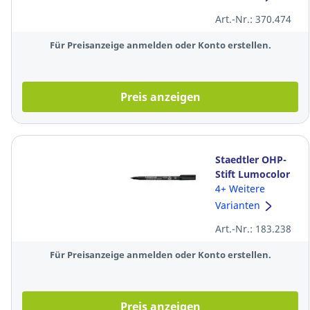
2mm, weiß
Art.-Nr.: 370.474
Für Preisanzeige anmelden oder Konto erstellen.
Preis anzeigen
Staedtler OHP-
Stift Lumocolor
317M,
4+ Weitere
wasserfest,
Varianten
Strichstärke:
Art.-Nr.: 183.238
1,0mm, schwarz
Für Preisanzeige anmelden oder Konto erstellen.
Preis anzeigen