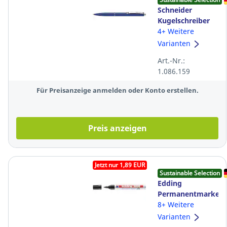
Schneider
Kugelschreiber
K15 3083,
4+ Weitere
Strichstärke:
Varianten
0,4mm, blau
Art.-Nr.:
1.086.159
Für Preisanzeige anmelden oder Konto erstellen.
Preis anzeigen
Jetzt nur 1,89 EUR
Sustainable Selection
Edding
Permanentmarker
3000,
8+ Weitere
Rundspitze,
Varianten
Strichstärke: 1,5-