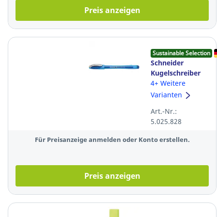
Preis anzeigen
Sustainable Selection
Schneider
Kugelschreiber
Slider Memo XB
4+ Weitere
150296,
Varianten
Strichstärke:
Art.-Nr.:
1,4mm, blau
5.025.828
Für Preisanzeige anmelden oder Konto erstellen.
Preis anzeigen