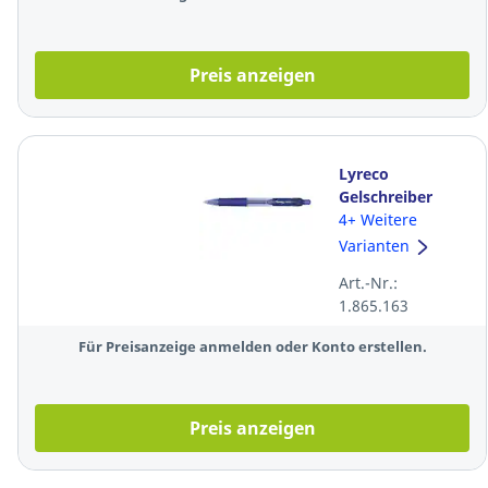
Preis anzeigen
Lyreco
Gelschreiber
Premium Grip,
4+ Weitere
Strichstärke:
Varianten
0,4mm, mit
Art.-Nr.:
Druckmechanik,
1.865.163
blau
Für Preisanzeige anmelden oder Konto erstellen.
Preis anzeigen