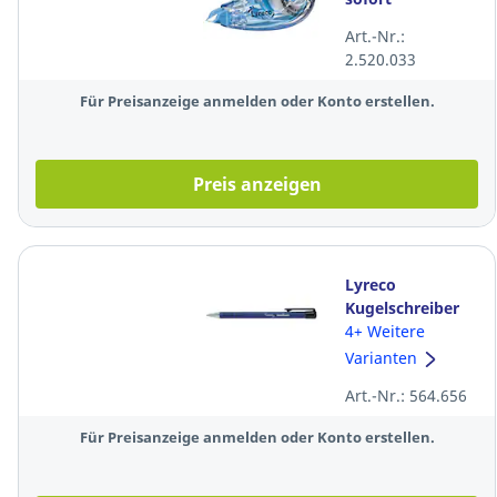
überschreibbar
Art.-Nr.:
Länge 12m
2.520.033
Breite 4.2mm
weiß
Für Preisanzeige anmelden oder Konto erstellen.
Preis anzeigen
Lyreco
Kugelschreiber
Soft,
4+ Weitere
Strichstärke:
Varianten
0,7mm,
Art.-Nr.: 564.656
dokumentenecht,
blau
Für Preisanzeige anmelden oder Konto erstellen.