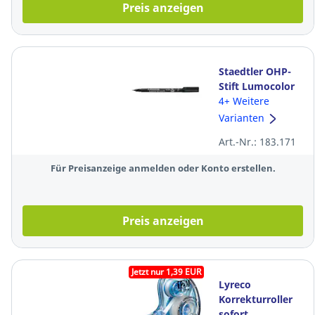
Preis anzeigen
Staedtler OHP-
Stift Lumocolor
318F, wasserfest,
4+ Weitere
Strichstärke:
Varianten
0,6mm, schwarz
Art.-Nr.: 183.171
Für Preisanzeige anmelden oder Konto erstellen.
Preis anzeigen
Jetzt nur 1,39 EUR
Lyreco
Korrekturroller
sofort