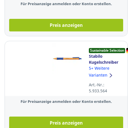
transparent
Für Preisanzeige anmelden oder Konto erstellen.
Preis anzeigen
Sustainable Selection
Stabilo
Kugelschreiber
Pointball 6030,
5+ Weitere
Strichstärke:
Varianten
0,5mm, blau
Art.-Nr.:
5.933.564
Für Preisanzeige anmelden oder Konto erstellen.
Preis anzeigen