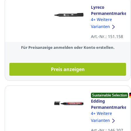
Lyreco
Permanentmarker,
Rundspitze,
4+ Weitere
Strichstärke: 1,7-
Varianten
3,4mm, schwarz
Art.-Nr.: 151.158
Für Preisanzeige anmelden oder Konto erstellen.
Preis anzeigen
Sustainable Selection
Edding
Permanentmarker
300, Rundspitze,
4+ Weitere
Strichstärke: 1,5-
Varianten
3mm, schwarz
Art.-Nr.: 146.207