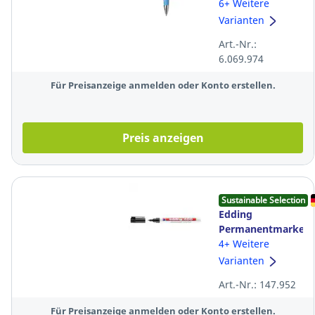
Slider Rave XB,
6+ Weitere
132503, blau
Varianten
Art.-Nr.:
6.069.974
Für Preisanzeige anmelden oder Konto erstellen.
Preis anzeigen
Sustainable Selection
Edding
Permanentmarker
400, Rundspitze,
4+ Weitere
Strichstärke:
Varianten
1mm, schwarz
Art.-Nr.: 147.952
Für Preisanzeige anmelden oder Konto erstellen.