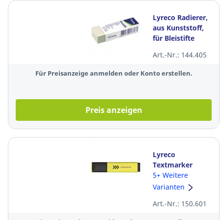
Lyreco Radierer,
aus Kunststoff,
für Bleistifte
Art.-Nr.: 144.405
Für Preisanzeige anmelden oder Konto erstellen.
Preis anzeigen
Lyreco
Textmarker
Budget,
5+ Weitere
Strichstärke: 2-
Varianten
5mm, gelb
Art.-Nr.: 150.601