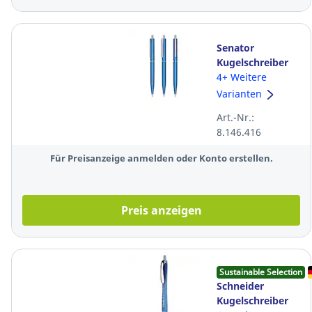
Senator
Kugelschreiber
Point 2362,
4+ Weitere
Strichstärke:
Varianten
0,4mm, blau
Art.-Nr.:
8.146.416
Für Preisanzeige anmelden oder Konto erstellen.
Preis anzeigen
Sustainable Selection
Schneider
Kugelschreiber