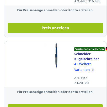
Art.-Nr.: 316.488
mm, blau
Für Preisanzeige anmelden oder Konto erstellen.
Preis anzeigen
Sustainable Selection
Schneider
Kugelschreiber
LOOX 1355,
4+ Weitere
Strichstärke: M,
Varianten
blau
Art.-Nr.:
2.620.381
Für Preisanzeige anmelden oder Konto erstellen.