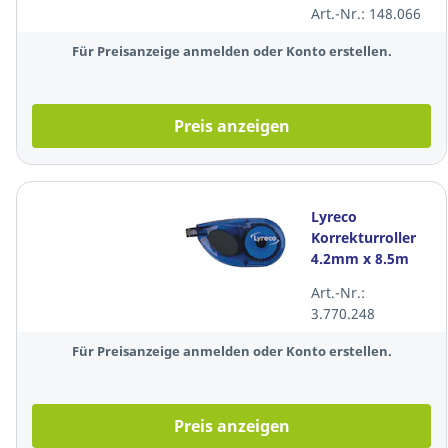
Art.-Nr.: 148.066
3mm, schwarz
Für Preisanzeige anmelden oder Konto erstellen.
Preis anzeigen
Lyreco
Korrekturroller
4.2mm x 8.5m
seitlich für
Art.-Nr.:
Gedrucktes weiß
3.770.248
Für Preisanzeige anmelden oder Konto erstellen.
Preis anzeigen