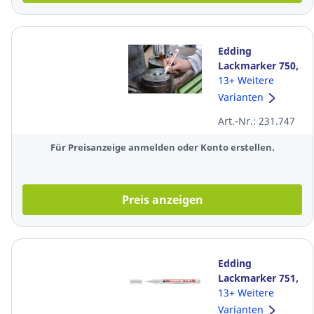
Edding
Lackmarker 750,
Rundspitze,
13+ Weitere
Strichstärke: 2-
Varianten
4mm, weiß
Art.-Nr.: 231.747
Für Preisanzeige anmelden oder Konto erstellen.
Preis anzeigen
Edding
Lackmarker 751,
Rundspitze,
13+ Weitere
Strichstärke: 1-
Varianten