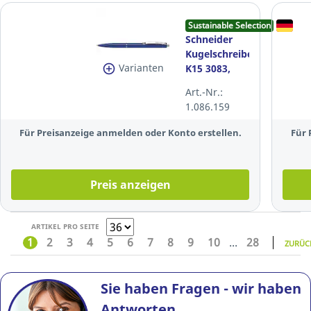
Sustainable Selection
Schneider
Kugelschreiber
Varianten
K15 3083,
Strichstärke:
Art.-Nr.:
0,4mm, blau
1.086.159
Für Preisanzeige anmelden oder Konto erstellen.
Für 
Preis anzeigen
ARTIKEL PRO SEITE
1
2
3
4
5
6
7
8
9
10
...
28
ZURÜC
Sie haben Fragen - wir haben
Antworten.