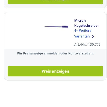
Micron
Kugelschreiber
Pen Einweg
4+ Weitere
Kappe
Varianten
Strichstärke
Art.-Nr.: 130.772
0.7mm blau
Für Preisanzeige anmelden oder Konto erstellen.
Preis anzeigen