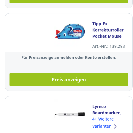
Tipp-Ex
Korrekturroller
Pocket Mouse
Länge 10m
Art.-Nr.: 139.293
Breite 4.2mm
Für Preisanzeige anmelden oder Konto erstellen.
Preis anzeigen
Lyreco
Boardmarker,
Rundspitze,
4+ Weitere
Strichstärke: 1,5-
Varianten
3mm, schwarz