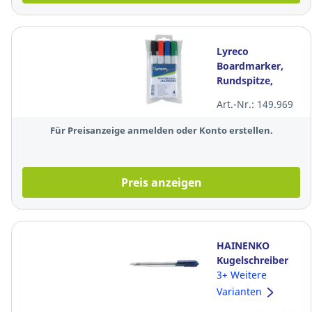
Lyreco
Boardmarker,
Rundspitze,
Strichstärke: 1,5-
Art.-Nr.: 149.969
3mm, farbig
sortiert, 4er-Etui
Für Preisanzeige anmelden oder Konto erstellen.
Preis anzeigen
HAINENKO
Kugelschreiber
WIZ, Einweg,
3+ Weitere
Druckmechanik,
Varianten
Strichstärke 0,7