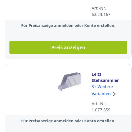
Schubladen, A4+
Art.-Nr.:
und C4, grau
6.023.167
Für Preisanzeige anmelden oder Konto erstellen.
Preis anzeigen
Leitz
Stehsammler
24270085, aus
3+ Weitere
Kunststoff, grau
Varianten
Art.-Nr.:
1.077.659
Für Preisanzeige anmelden oder Konto erstellen.