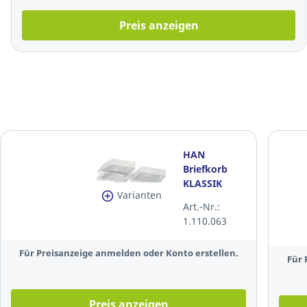
Preis anzeigen
HAN
Briefkorb
KLASSIK
Varianten
1026-X-23,
Art.-Nr.:
A4/C4, 255 x
1.110.063
348 x 65 mm,
klar
Für Preisanzeige anmelden oder Konto erstellen.
Für 
Preis anzeigen