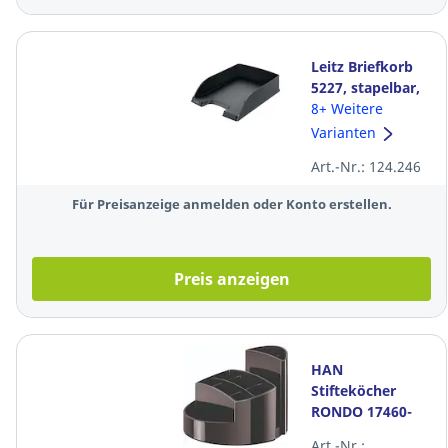
Leitz Briefkorb
5227, stapelbar,
Maße: 255 x 357
8+ Weitere
x 70mm, schwarz
Varianten
Art.-Nr.: 124.246
Für Preisanzeige anmelden oder Konto erstellen.
Preis anzeigen
HAN
Stifteköcher
RONDO 17460-
13, PS, rund, 9
Art.-Nr.: