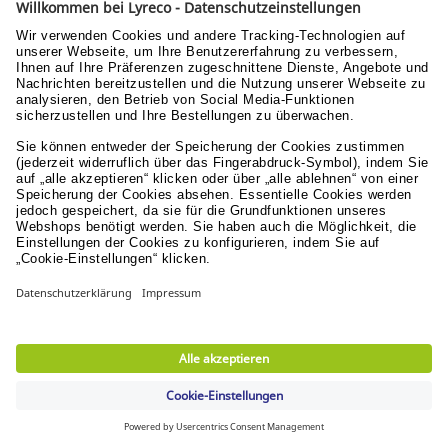
Wer ist Lyreco?
Karriere bei Lyreco
Geben Sie uns ein Feedback!
AGB
Nutzungsbedingungen
Datenschutzerklärung
Nachhaltige Entwicklung
Ihre Vorteile
Schnelle Lieferung
in 1-2 Arbeitstagen & versandkostenfrei ab 74,95 €
Sichere Zahlungsarten
Rechnung oder Kreditkarte
Kostenlose Rücksendungen