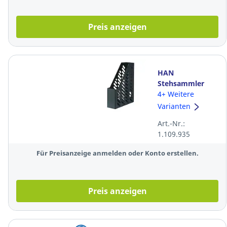
Preis anzeigen
HAN
Stehsammler
1601 Klassik, aus
4+ Weitere
Kunststoff,
Varianten
schwarz
Art.-Nr.:
1.109.935
Für Preisanzeige anmelden oder Konto erstellen.
Preis anzeigen