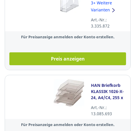
Style, aus
3+ Weitere
Kunststoff,
Varianten
kristallklar
Art.-Nr.:
transparent
3.335.872
Für Preisanzeige anmelden oder Konto erstellen.
Preis anzeigen
HAN Briefkorb
KLASSIK 1026-X-
24, A4/C4, 255 x
348 x 65 mm,
Art.-Nr.:
grau/transp.
13.085.693
Für Preisanzeige anmelden oder Konto erstellen.