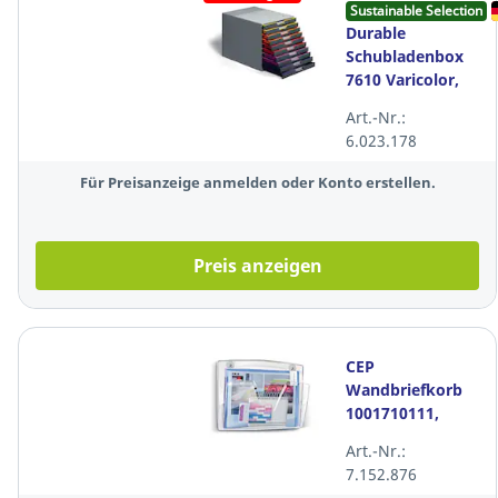
Sustainable Selection
Durable
Schubladenbox
7610 Varicolor,
10 Schubladen,
Art.-Nr.:
A4+ und C4, grau
6.023.178
Für Preisanzeige anmelden oder Konto erstellen.
Preis anzeigen
CEP
Wandbriefkorb
1001710111,
magnetisch,
Art.-Nr.:
Maße:
7.152.876
361x270x86 mm