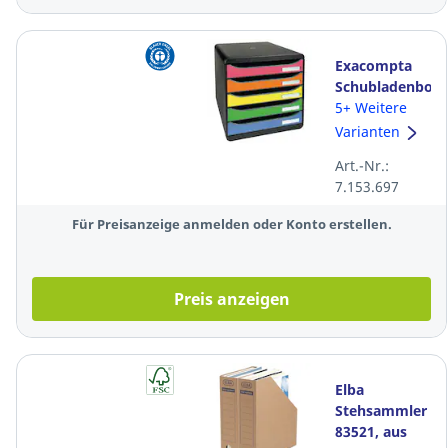
Exacompta
Schubladenbox
309798D
5+ Weitere
Harlequin, 5
Varianten
Schubladen,
Art.-Nr.:
A4+, bunt
7.153.697
Für Preisanzeige anmelden oder Konto erstellen.
Preis anzeigen
Elba
Stehsammler
83521, aus