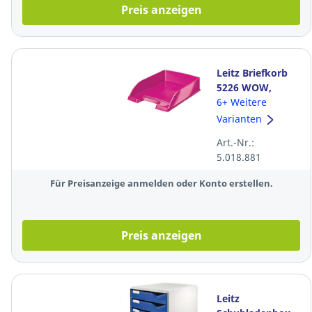
Preis anzeigen
Leitz Briefkorb
5226 WOW,
stapelbar, A4,
6+ Weitere
pink
Varianten
Art.-Nr.:
5.018.881
Für Preisanzeige anmelden oder Konto erstellen.
Preis anzeigen
Leitz