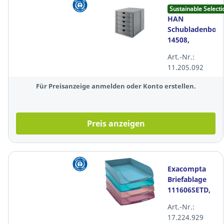
Sustainable Selecti
HAN
Schubladenbox
14508,
Karma, 5
Art.-Nr.:
Schubladen,
11.205.092
öko-grau
Für Preisanzeige anmelden oder Konto erstellen.
Preis anzeigen
Exacompta
Briefablage
111606SETD,
Combo
Art.-Nr.:
Skandi, 4
17.224.929
Fächer,