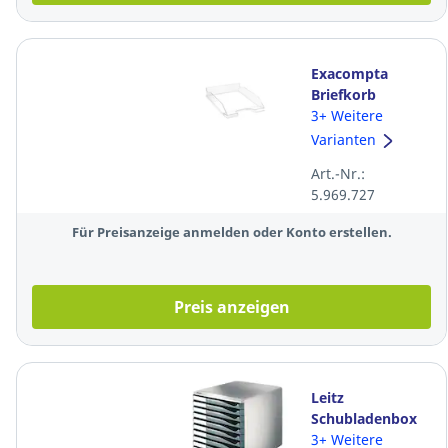
Exacompta
Briefkorb
113216D Combo,
3+ Weitere
stapelbar, Maße:
Varianten
347 x 255 x
Art.-Nr.:
65mm, glasklar
5.969.727
Für Preisanzeige anmelden oder Konto erstellen.
Preis anzeigen
Leitz
Schubladenbox
5281, 10
3+ Weitere