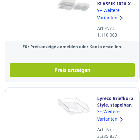
KLASSIK 1026-X-
23, A4/C4, 255 x
9+ Weitere
348 x 65 mm,
Varianten
klar
Art.-Nr.:
1.110.063
Für Preisanzeige anmelden oder Konto erstellen.
Preis anzeigen
Lyreco Briefkorb
Style, stapelbar,
Maße: 260 x 345
3+ Weitere
x 64mm,
Varianten
kristallklar
Art.-Nr.:
3.335.837