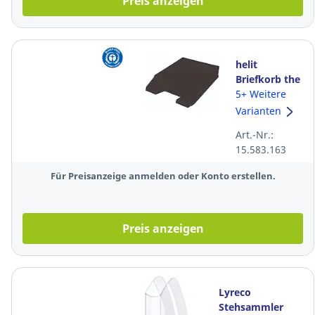
Preis anzeigen
helit
Briefkorb the
green staff
5+ Weitere
H2661695,
Varianten
Kunststoff
Art.-Nr.:
(RC), C4,
15.583.163
schwarz,
matt
Für Preisanzeige anmelden oder Konto erstellen.
Preis anzeigen
Lyreco
Stehsammler