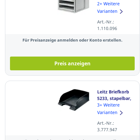
1401, 5
2+ Weitere
Schubladen,
Varianten
lichtgrau
Art.-Nr.:
1.110.096
Für Preisanzeige anmelden oder Konto erstellen.
Preis anzeigen
Leitz Briefkorb
5233, stapelbar,
Maße: 255 x 360
3+ Weitere
x 103mm,
Varianten
schwarz
Art.-Nr.:
3.777.947