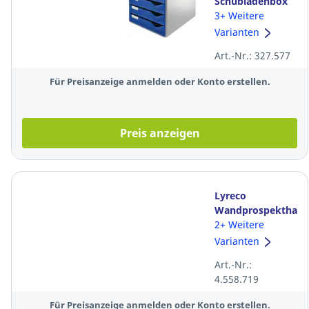
Schubladenbox
5280, 5
3+ Weitere
Schubladen,
Varianten
lichtgrau/blau
Art.-Nr.: 327.577
Für Preisanzeige anmelden oder Konto erstellen.
Preis anzeigen
Lyreco
Wandprospekthalte
3 Fächer für A4,
2+ Weitere
transparent
Varianten
Art.-Nr.:
4.558.719
Für Preisanzeige anmelden oder Konto erstellen.