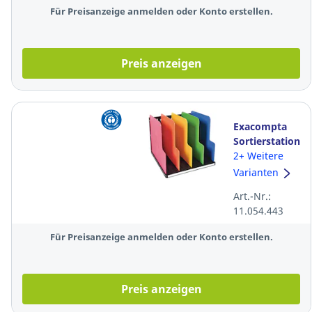
(B x H x T), klar
Für Preisanzeige anmelden oder Konto erstellen.
Preis anzeigen
Exacompta
Sortierstation
390914D,
2+ Weitere
Modulotop, 4
Varianten
Fächer, für
Art.-Nr.:
A4+, bunt
11.054.443
Für Preisanzeige anmelden oder Konto erstellen.
Preis anzeigen