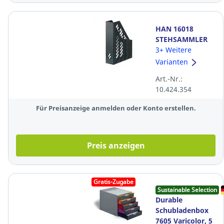
HAN 16018
STEHSAMMLER
KARMA A4/C4
3+ Weitere
SW
Varianten
Art.-Nr.:
10.424.354
Für Preisanzeige anmelden oder Konto erstellen.
Preis anzeigen
Gratis-Zugabe
Sustainable Selection
Durable
Schubladenbox
7605 Varicolor, 5