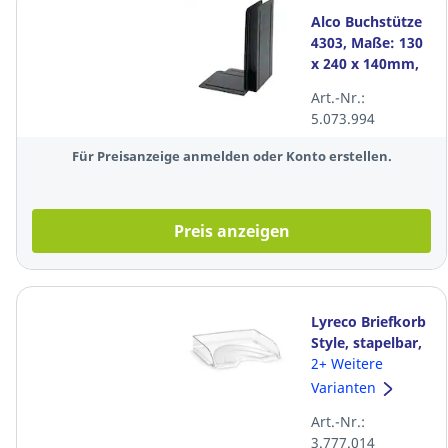
Alco Buchstütze
4303, Maße: 130
x 240 x 140mm,
Metall, schwarz,
Art.-Nr.:
2 Stück
5.073.994
Für Preisanzeige anmelden oder Konto erstellen.
Preis anzeigen
Lyreco Briefkorb
Style, stapelbar,
Maße: 345 x 260
2+ Weitere
x 64mm, A4
Varianten
quer, kristallklar
Art.-Nr.:
3.777.014