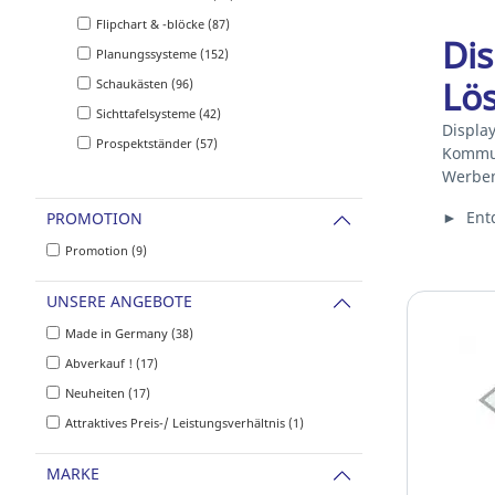
Flipchart & -blöcke (87)
Di
Planungssysteme (152)
Lö
Schaukästen (96)
Sichttafelsysteme (42)
Displa
Prospektständer (57)
Kommun
Werbem
► Entd
PROMOTION
Promotion (9)
UNSERE ANGEBOTE
Made in Germany (38)
Abverkauf ! (17)
Neuheiten (17)
Attraktives Preis-/ Leistungsverhältnis (1)
MARKE