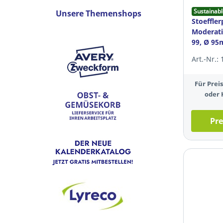
Sustainabl
Unsere Themenshops
Stoeffle
Moderati
99, Ø 95
sort., 250
Art.-Nr.:
Für Pre
oder 
Pre