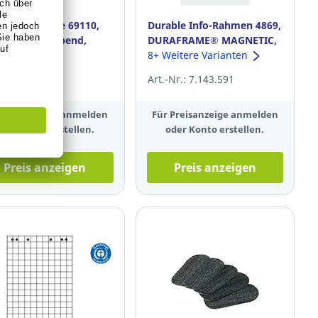
 Magnetleiste 69110,
Durable Info-Rahmen 4869,
m, selbstklebend,
DURAFRAME® MAGNETIC,
, 1 Stück
A4, magnetisch, silber, 5
8+ Weitere Varianten
Stück
-Nr.: 2.189.482
Art.-Nr.: 7.143.591
 Preisanzeige anmelden
Für Preisanzeige anmelden
oder Konto erstellen.
oder Konto erstellen.
Preis anzeigen
Preis anzeigen