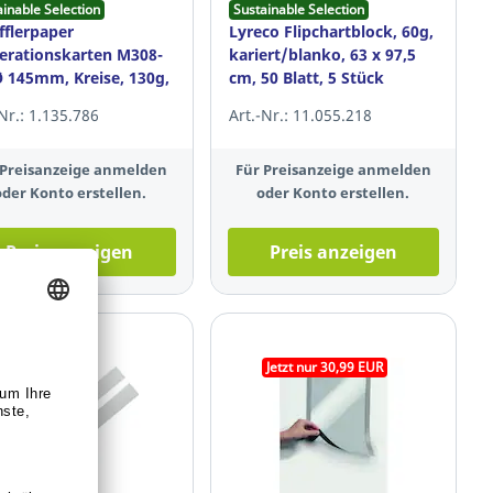
ainable Selection
Sustainable Selection
fflerpaper
Lyreco Flipchartblock, 60g,
rationskarten M308-
kariert/blanko, 63 x 97,5
Ø 145mm, Kreise, 130g,
cm, 50 Blatt, 5 Stück
, 250 St.
-Nr.: 1.135.786
Art.-Nr.: 11.055.218
 Preisanzeige anmelden
Für Preisanzeige anmelden
oder Konto erstellen.
oder Konto erstellen.
Preis anzeigen
Preis anzeigen
Jetzt nur 30,99 EUR