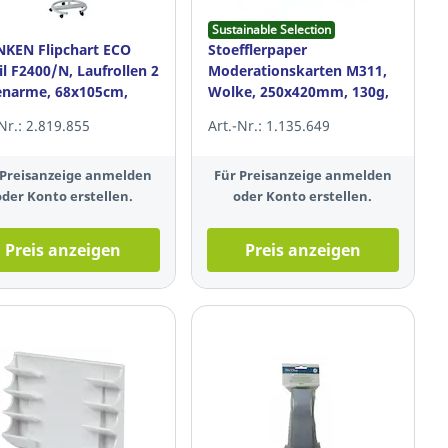
Sustainable Selection
KEN Flipchart ECO
Stoefflerpaper
l F2400/N, Laufrollen 2
Moderationskarten M311,
enarme, 68x105cm,
Wolke, 250x420mm, 130g,
neth.
weiß/rot, 20 St.
-Nr.: 2.819.855
Art.-Nr.: 1.135.649
 Preisanzeige anmelden
Für Preisanzeige anmelden
oder Konto erstellen.
oder Konto erstellen.
Preis anzeigen
Preis anzeigen