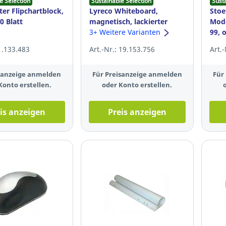
e Selection
Sustainable Selection
Sust
er Flipchartblock,
Lyreco Whiteboard,
Stoe
20 Blatt
magnetisch, lackierter
Mode
Stahl, Alurahmen, 120 x 90
3+ Weitere Varianten
99, 
cm
sort.
 1.133.483
Art.-Nr.: 19.153.756
Art.
isanzeige anmelden
Für Preisanzeige anmelden
Für
Konto erstellen.
oder Konto erstellen.
is anzeigen
Preis anzeigen