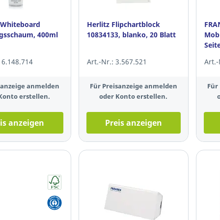
 Whiteboard
Herlitz Flipchartblock
FRAN
gsschaum, 400ml
10834133, blanko, 20 Blatt
Mobi
Seit
mag
 16.148.714
Art.-Nr.: 3.567.521
Art.
isanzeige anmelden
Für Preisanzeige anmelden
Für
Konto erstellen.
oder Konto erstellen.
is anzeigen
Preis anzeigen