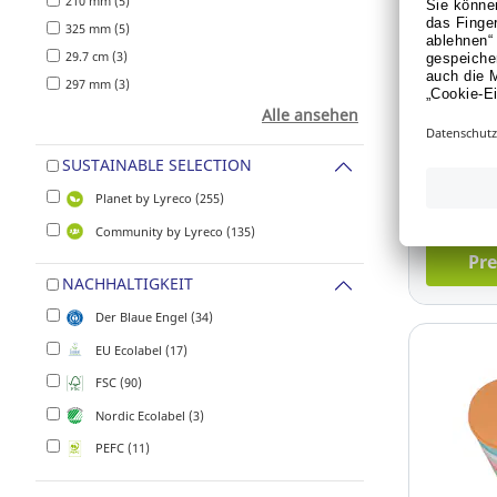
210 mm (5)
325 mm (5)
Exacompt
29.7 cm (3)
41651E, k
297 mm (3)
Blatt, 5 
Alle ansehen
Art.-Nr.:
SUSTAINABLE SELECTION
Für Pre
Planet by Lyreco (255)
oder 
Community by Lyreco (135)
Pre
NACHHALTIGKEIT
Der Blaue Engel (34)
EU Ecolabel (17)
FSC (90)
Nordic Ecolabel (3)
PEFC (11)