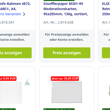
Info-Rahmen 4872,
Stoefflerpaper M301-99
ELIX
ME®, A4,
Moderationskarten,
Rein
bend, silber, 2
ere Varianten
95x205mm, 130g, sortiert,
250
250 Stück
 4.810.541
Art.-Nr.: 2.819.638
Art.
isanzeige anmelden
Für Preisanzeige anmelden
Für
Konto erstellen.
oder Konto erstellen.
is anzeigen
Preis anzeigen
nur 8,99 EUR
Jetzt nur 39,99 EUR