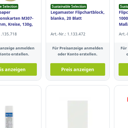
e Selection
Sustainable Selection
Sust
rpaper
Legamaster Flipchartblock,
Flip
onskarten M307-
blanko, 20 Blatt
1000
mm, Kreise, 130g,
Maße
 St.
Stüc
 1.135.718
Art.-Nr.: 1.133.472
Art.
isanzeige anmelden
Für Preisanzeige anmelden
Für
Konto erstellen.
oder Konto erstellen.
is anzeigen
Preis anzeigen