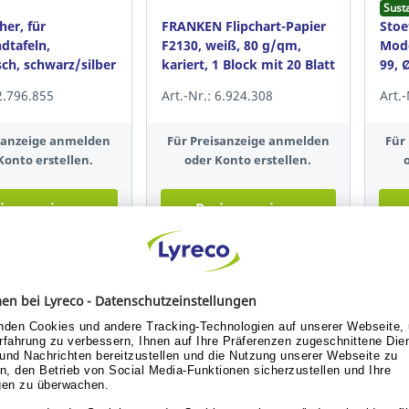
Sust
her, für
FRANKEN Flipchart-Papier
Stoe
tafeln,
F2130, weiß, 80 g/qm,
Mode
ch, schwarz/silber
kariert, 1 Block mit 20 Blatt
99, 
sort.
 2.796.855
Art.-Nr.: 6.924.308
Art.
isanzeige anmelden
Für Preisanzeige anmelden
Für
Konto erstellen.
oder Konto erstellen.
is anzeigen
Preis anzeigen