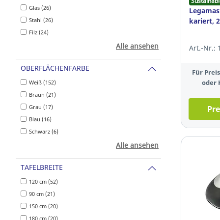
Sustainabl
Glas (26)
Legamast
Stahl (26)
kariert, 
Filz (24)
Alle ansehen
Art.-Nr.:
OBERFLÄCHENFARBE
Für Pre
oder 
Weiß (152)
Braun (21)
Grau (17)
Pre
Blau (16)
Schwarz (6)
Alle ansehen
TAFELBREITE
120 cm (52)
90 cm (21)
150 cm (20)
180 cm (20)