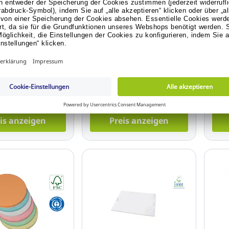
a Flipchartblock
ARWS magnetischer
Alco
ariert, 80g, 20
Whiteboard-Radierer, grau
100c
Stück
weiß
 12.189.718
Art.-Nr.: 21.106.736
Art.
isanzeige anmelden
Für Preisanzeige anmelden
Für
Konto erstellen.
oder Konto erstellen.
is anzeigen
Preis anzeigen