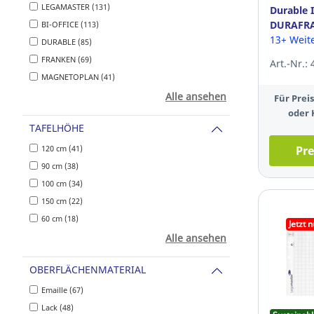
LEGAMASTER (131)
Durable 
DURAFRA
BI-OFFICE (113)
selbstkle
13+ Weit
DURABLE (85)
Stück
FRANKEN (69)
Art.-Nr.:
MAGNETOPLAN (41)
Alle ansehen
Für Pre
oder 
TAFELHÖHE
120 cm (41)
Pre
90 cm (38)
100 cm (34)
150 cm (22)
60 cm (18)
Jetzt 
Alle ansehen
OBERFLÄCHENMATERIAL
Emaille (67)
Lack (48)