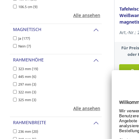
106.5 cm (9)
Tafelwisc
Alle ansehen
Weißwand
magnetis
MAGNETISCH
Art.-Nr.:
Ja (177)
Nein (7)
Für Pre
oder 
RAHMENHÖHE
323 mm (19)
Pre
445 mm (6)
297 mm (3)
322 mm (3)
325 mm (3)
Alle ansehen
RAHMENBREITE
236 mm (20)