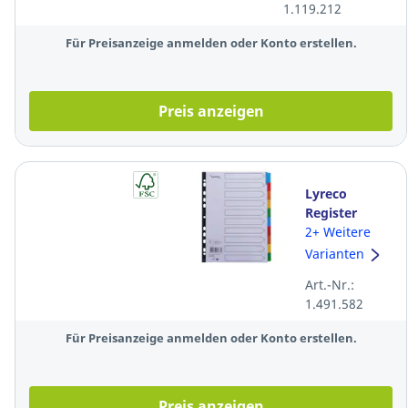
1.119.212
20 Blatt, grau
Für Preisanzeige anmelden oder Konto erstellen.
Preis anzeigen
Lyreco
Register
Premium
2+ Weitere
blanko, A4,
Varianten
aus Karton,
Art.-Nr.:
10 Blatt,
1.491.582
farbig
Für Preisanzeige anmelden oder Konto erstellen.
Preis anzeigen