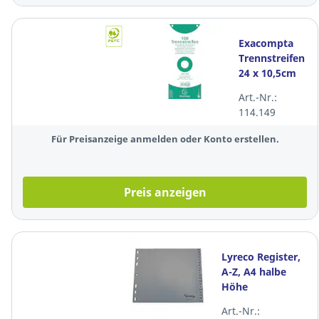
Exacompta
Trennstreifen
24 x 10,5cm
(B x L), weiß,
Art.-Nr.:
100 Stück
114.149
Für Preisanzeige anmelden oder Konto erstellen.
Preis anzeigen
Lyreco Register,
A-Z, A4 halbe
Höhe
(180x210/225
Art.-Nr.:
mm), Kunststoff,