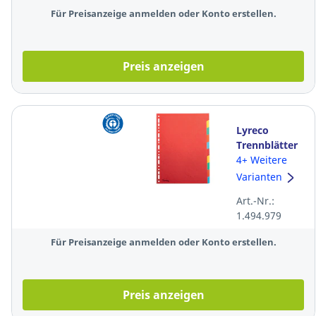
Für Preisanzeige anmelden oder Konto erstellen.
Preis anzeigen
Lyreco
Trennblätter
blanko, A4,
4+ Weitere
Karton,
Varianten
leuchtende
Art.-Nr.:
Farben, 10
1.494.979
Blatt, sortiert
Für Preisanzeige anmelden oder Konto erstellen.
Preis anzeigen