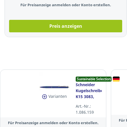
Für Preisanzeige anmelden oder Konto erstellen.
Preis anzeigen
Sustainable Selection
Schneider
Kugelschreiber
Varianten
K15 3083,
Strichstärke:
Art.-Nr.:
0,4mm, blau
1.086.159
Für 
Für Preisanzeige anmelden oder Konto erstellen.