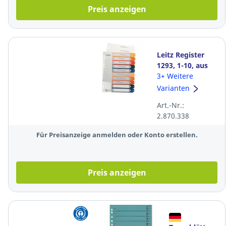
Preis anzeigen
Leitz Register
1293, 1-10, aus
Kunststoff, PC-
3+ Weitere
beschriftbar,
Varianten
überbreit, A4
Art.-Nr.:
2.870.338
Für Preisanzeige anmelden oder Konto erstellen.
Preis anzeigen