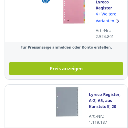
Lyreco
Register
Budget
4+ Weitere
blanko, A4,
Varianten
aus Karton,
Art.-Nr.:
12 Blatt,
2.524.801
pastell
Für Preisanzeige anmelden oder Konto erstellen.
Preis anzeigen
Lyreco Register,
A-Z, A5, aus
Kunststoff, 20
Blatt, grau
Art.-Nr.:
1.119.187