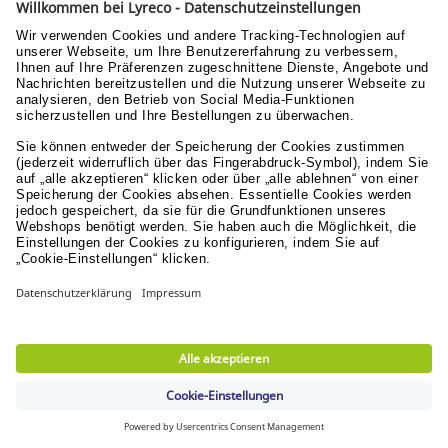
Kostenlose Rücksendungen
innerhalb von 30 Tagen
Verantwortung
Nachhaltigkeit
Menschen & Werte
Lyreco for Education
© Lyreco 2026
Impressum
|
AGB
|
Sitemap
|
Erklärung zur
Barrierefreiheit
|
Aktionsbedingungen
|
Nutzungsbedingungen
|
Datenschutzerklärung
|
Datenschutzeinstellungen
|