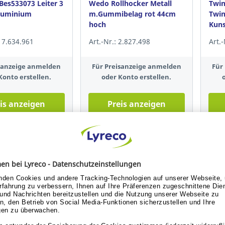
es533073 Leiter 3
Wedo Rollhocker Metall
Twin
luminium
m.Gummibelag rot 44cm
Twin
hoch
Kuns
schw
 17.634.961
Art.-Nr.: 2.827.498
Art.
isanzeige anmelden
Für Preisanzeige anmelden
Für
Konto erstellen.
oder Konto erstellen.
is anzeigen
Preis anzeigen
Neu