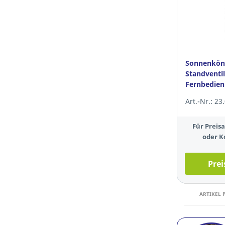
Sonnenköni
Standventi
Fernbedien
Art.-Nr.: 23
Für Preis
oder K
Prei
ARTIKEL 