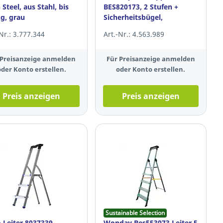
 Steel, aus Stahl, bis
BES820173, 2 Stufen +
g, grau
Sicherheitsbügel,
Tragkraft: 150kg
-Nr.: 3.777.344
Art.-Nr.: 4.563.989
 Preisanzeige anmelden
Für Preisanzeige anmelden
oder Konto erstellen.
oder Konto erstellen.
Preis anzeigen
Preis anzeigen
Sustainable Selection
 Leiter 8037339,
Wonday Bes553073 Leiter 5