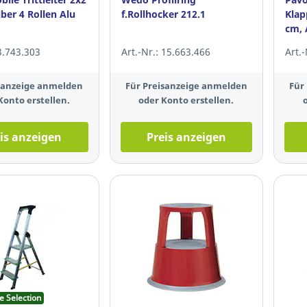
lber 4 Rollen Alu
f.Rollhocker 212.1
Klap
cm, 
 3.743.303
Art.-Nr.: 15.663.466
Art.
isanzeige anmelden
Für Preisanzeige anmelden
Für
Konto erstellen.
oder Konto erstellen.
is anzeigen
Preis anzeigen
e Selection