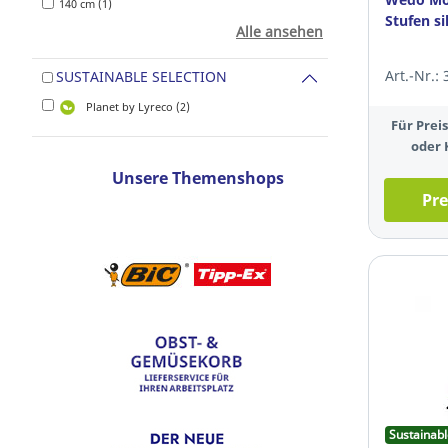
140 cm (1)
Stufen si
Alle ansehen
Art.-Nr.:
SUSTAINABLE SELECTION
Planet by Lyreco (2)
Für Pre
oder 
Unsere Themenshops
Pre
Sustainabl