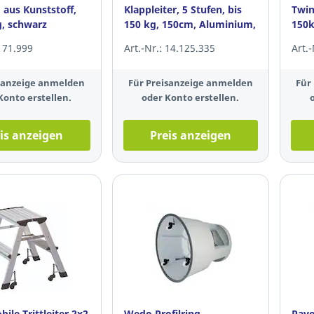
, aus Kunststoff,
Klappleiter, 5 Stufen, bis
Twin
g, schwarz
150 kg, 150cm, Aluminium,
150k
silber
 171.999
Art.-Nr.: 14.125.335
Art.
isanzeige anmelden
Für Preisanzeige anmelden
Für
Konto erstellen.
oder Konto erstellen.
is anzeigen
Preis anzeigen
le Trittleiter 2x2
Wedo Profilring
Pavo