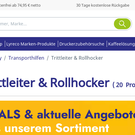
enfrei ab 74,95 € netto
30 Tage kostenlose Rückgabe
op
Lyreco Marken-Produkte
Druckerzubehörsuche
Kaffeelösung
y
Transporthilfen
Trittleiter & Rollhocker
ttleiter & Rollhocker
( 20 Pr