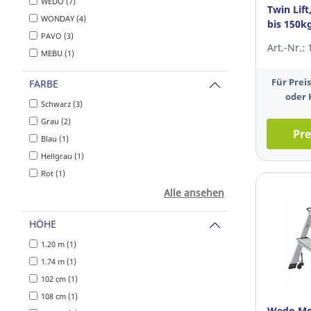
WEDO (7)
Twin Lift
WONDAY (4)
bis 150k
PAVO (3)
Art.-Nr.:
MEBU (1)
Für Pre
FARBE
oder 
Schwarz (3)
Grau (2)
Pre
Blau (1)
Hellgrau (1)
Rot (1)
Alle ansehen
HÖHE
1.20 m (1)
1.74 m (1)
102 cm (1)
108 cm (1)
Wedo Mobi