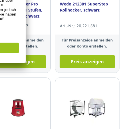
 Teleskopleiter Pro
Wedo 212301 SuperStep
298, 3,2 m, 11 Stufen,
Rollhocker, schwarz
inium, alu/schwarz
-Nr.: 10.279.567
Art.-Nr.: 20.221.681
 Preisanzeige anmelden
Für Preisanzeige anmelden
oder Konto erstellen.
oder Konto erstellen.
Preis anzeigen
Preis anzeigen