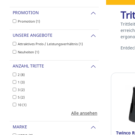
Tri
PROMOTION
Promotion (1)
Trittl
erreich
UNSERE ANGEBOTE
ergono
Attraktives Preis-/ Leistungsverhältnis (1)
Entdec
Neuheiten (1)
ANZAHL TRITTE
2 (8)
1 (3)
3 (2)
5 (2)
10 (1)
Alle ansehen
MARKE
Twinco R