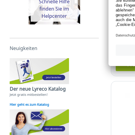
Schnelle Hilfe
Wedo 21
finden Sie im
Rollhock
Helpcenter
Art.-Nr.:
Für Pre
Neuigkeiten
oder 
Pre
Der neue Lyreco Katalog
Jetzt gratis mitbestellen!
Hier geht es zum Katalog