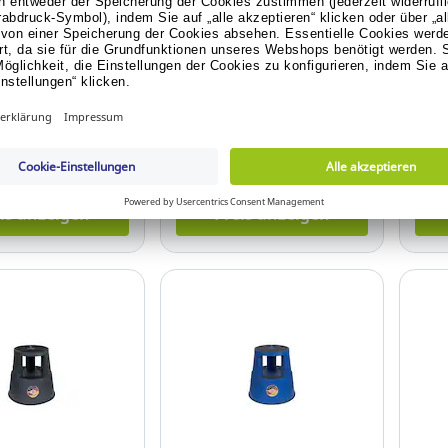
2300 SuperStep
Wonday Leiter 8 Stufen
Pavo
er, weiß
Aluminium
8006
Alum
 20.221.679
Art.-Nr.: 22.427.652
Art.
isanzeige anmelden
Für Preisanzeige anmelden
Für
Konto erstellen.
oder Konto erstellen.
is anzeigen
Preis anzeigen