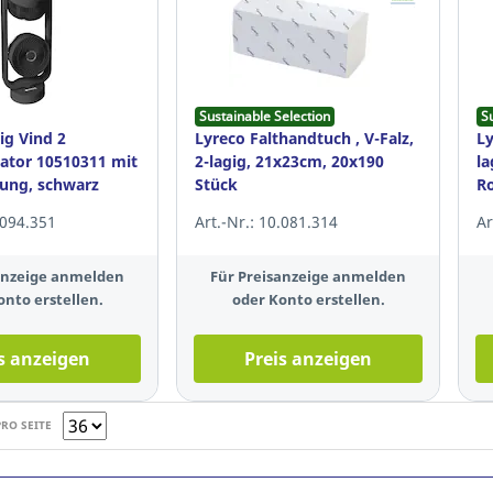
Sustainable Selection
S
g Vind 2
Lyreco Falthandtuch , V-Falz,
Ly
lator 10510311 mit
2-lagig, 21x23cm, 20x190
la
ung, schwarz
Stück
Ro
.094.351
Art.-Nr.: 10.081.314
Ar
anzeige anmelden
Für Preisanzeige anmelden
onto erstellen.
oder Konto erstellen.
s anzeigen
Preis anzeigen
PRO SEITE