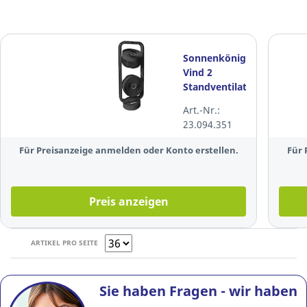
Sonnenkönig
Vind 2
Standventilator
10510311 mit
Art.-Nr.:
Fernbedienung,
23.094.351
schwarz
Für Preisanzeige anmelden oder Konto erstellen.
Für 
Preis anzeigen
ARTIKEL PRO SEITE
Sie haben Fragen - wir haben