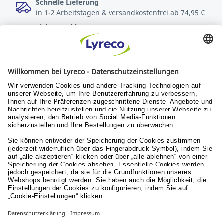
Schnelle Lieferung
in 1-2 Arbeitstagen & versandkostenfrei ab 74,95 €
Sichere Zahlungsarten
Rechnung oder Kreditkarte
Kostenlose Rücksendungen
innerhalb von 30 Tagen
Verantwortung
Nachhaltigkeit
Menschen & Werte
Lyreco for Education
© Lyreco 2026
Impressum
|
AGB
|
Sitemap
|
Erklärung zur
Barrierefreiheit
|
Aktionsbedingungen
|