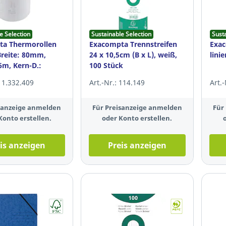
e Selection
Sustainable Selection
Sust
ta Thermorollen
Exacompta Trennstreifen
Exac
Breite: 80mm,
24 x 10,5cm (B x L), weiß,
lini
6m, Kern-D.:
100 Stück
0 Stück
 11.332.409
Art.-Nr.: 114.149
Art.
isanzeige anmelden
Für Preisanzeige anmelden
Für
Konto erstellen.
oder Konto erstellen.
is anzeigen
Preis anzeigen