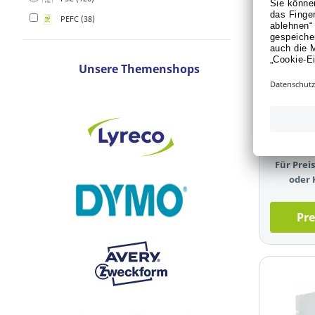
PEFC (38)
Sustainabl
Unsere Themenshops
Exacomp
14740E, 
Spitze: 1
Stück
Art.-Nr.:
Für Pre
oder 
Pre