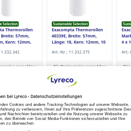
e Selection
Sustainable Selection
Sust
ta Thermorollen
Exacompta Thermorollen
Exa
 Breite: 57mm,
40339E, Breite: 57mm,
Mark
m, Kern: 12mm,
Länge: 18, Kern: 12mm, 10
4 x 
St
Stück
100 
 11.332.342
Art.-Nr.: 11.332.375
Art.
isanzeige anmelden
Für Preisanzeige anmelden
Für
Konto erstellen.
oder Konto erstellen.
is anzeigen
Preis anzeigen