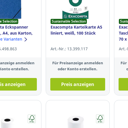
e Selection
Sustainable Selection
Sust
ta Eckspanner
Exacompta Karteikarte A5
Exa
, A4, aus Karton,
liniert, weiß, 100 Stück
Tasc
verm. 200 Bl, blau,
re Varianten
70 x
 6.498.863
Art.-Nr.: 13.399.117
Art.
isanzeige anmelden
Für Preisanzeige anmelden
Für
Konto erstellen.
oder Konto erstellen.
is anzeigen
Preis anzeigen