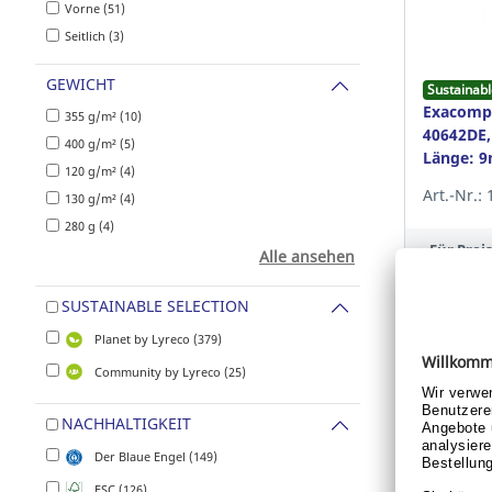
Vorne (51)
Seitlich (3)
GEWICHT
Sustainabl
Exacomp
355 g/m² (10)
40642DE,
400 g/m² (5)
Länge: 9
120 g/m² (4)
SEPA, 20
Art.-Nr.:
130 g/m² (4)
280 g (4)
Für Pre
Alle ansehen
oder 
SUSTAINABLE SELECTION
Pre
Planet by Lyreco (379)
Community by Lyreco (25)
NACHHALTIGKEIT
Der Blaue Engel (149)
FSC (126)