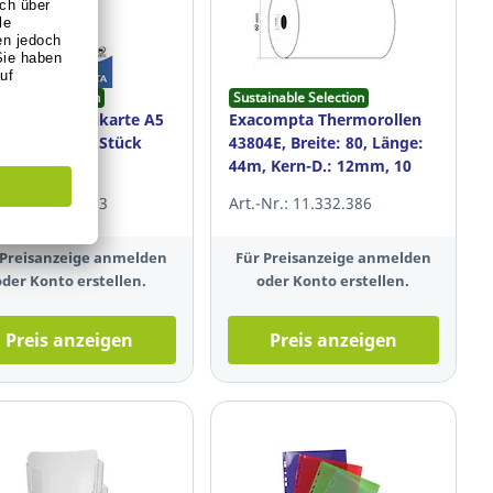
ainable Selection
Sustainable Selection
ompta Karteikarte A5
Exacompta Thermorollen
ko weiß, 100 Stück
43804E, Breite: 80, Länge:
44m, Kern-D.: 12mm, 10
Stück
-Nr.: 12.266.453
Art.-Nr.: 11.332.386
 Preisanzeige anmelden
Für Preisanzeige anmelden
oder Konto erstellen.
oder Konto erstellen.
Preis anzeigen
Preis anzeigen