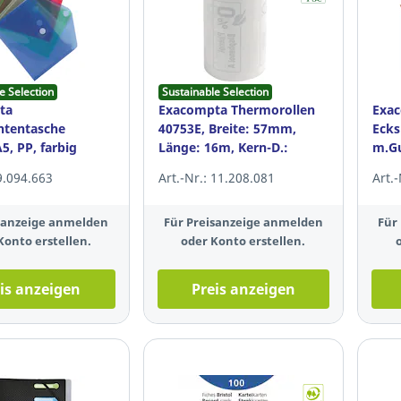
e Selection
Sustainable Selection
ta
Exacompta Thermorollen
Exa
tentasche
40753E, Breite: 57mm,
Eck
5, PP, farbig
Länge: 16m, Kern-D.:
m.G
 5 Stück
12mm, 10 Stück
mani
 9.094.663
Art.-Nr.: 11.208.081
Art.
isanzeige anmelden
Für Preisanzeige anmelden
Für
Konto erstellen.
oder Konto erstellen.
is anzeigen
Preis anzeigen