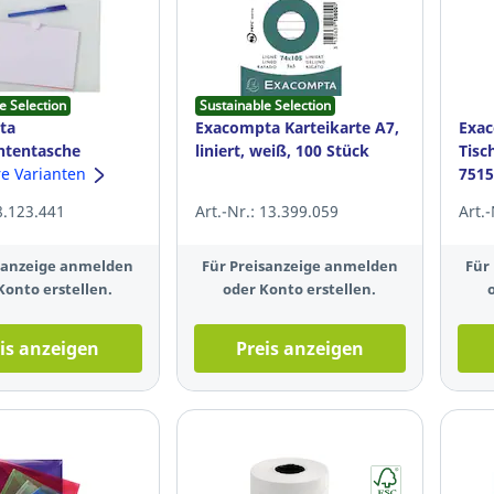
e Selection
Sustainable Selection
ta
Exacompta Karteikarte A7,
Exa
tentasche
liniert, weiß, 100 Stück
Tisc
4, PP, für 70 Blatt,
re Varianten
7515
tück
A5, 
 8.123.441
Art.-Nr.: 13.399.059
Art.
isanzeige anmelden
Für Preisanzeige anmelden
Für
Konto erstellen.
oder Konto erstellen.
is anzeigen
Preis anzeigen