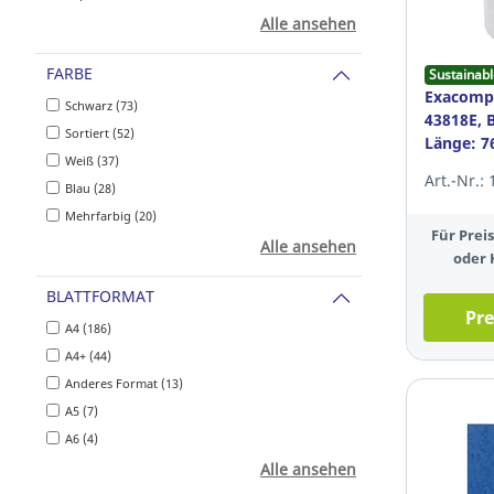
Alle ansehen
FARBE
Sustainabl
Exacomp
Schwarz (73)
43818E, 
Sortiert (52)
Länge: 7
Weiß (37)
12mm, 1
Art.-Nr.:
Blau (28)
Mehrfarbig (20)
Für Pre
Alle ansehen
oder 
BLATTFORMAT
Pre
A4 (186)
A4+ (44)
Anderes Format (13)
A5 (7)
A6 (4)
Alle ansehen