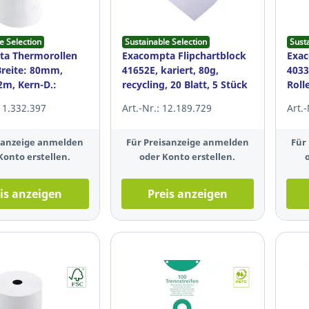
e Selection
Sustainable Selection
Sust
ta Thermorollen
Exacompta Flipchartblock
Exac
Breite: 80mm,
41652E, kariert, 80g,
4033
2m, Kern-D.:
recycling, 20 Blatt, 5 Stück
Roll
 Stück
SEPA
 11.332.397
Art.-Nr.: 12.189.729
Art.
isanzeige anmelden
Für Preisanzeige anmelden
Für
Konto erstellen.
oder Konto erstellen.
is anzeigen
Preis anzeigen