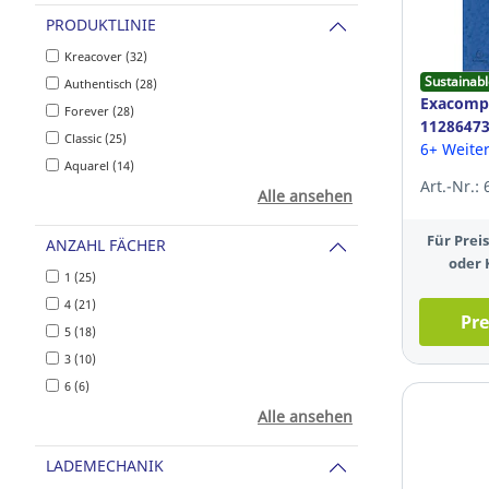
PRODUKTLINIE
Kreacover (32)
Sustainabl
Authentisch (28)
Exacomp
Forever (28)
11286473
Classic (25)
Fassungs
6+ Weite
Aquarel (14)
5 St
Art.-Nr.:
Alle ansehen
Für Pre
ANZAHL FÄCHER
oder 
1 (25)
4 (21)
Pre
5 (18)
3 (10)
6 (6)
Alle ansehen
LADEMECHANIK