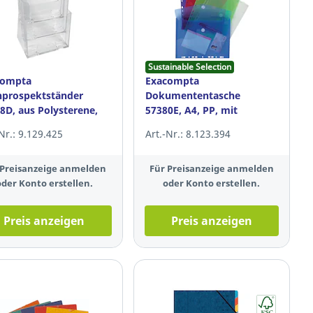
Sustainable Selection
compta
Exacompta
hprospektständer
Dokumententasche
8D, aus Polysterene,
57380E, A4, PP, mit
transparent, 3Fächer
Lochung, farbig sortiert, 5
-Nr.: 9.129.425
Art.-Nr.: 8.123.394
Stück
 Preisanzeige anmelden
Für Preisanzeige anmelden
oder Konto erstellen.
oder Konto erstellen.
Preis anzeigen
Preis anzeigen