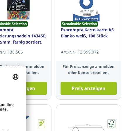
ainable Selection
Sustainable Selection
compta
Exacompta Karteikarte A6
ierungsnadeln 14345E,
Blanko weiß, 100 Stück
15mm, farbig sortiert,
Stück
-Nr.: 138.506
Art.-Nr.: 13.399.072
 Preisanzeige anmelden
Für Preisanzeige anmelden
oder Konto erstellen.
oder Konto erstellen.
Preis anzeigen
Preis anzeigen