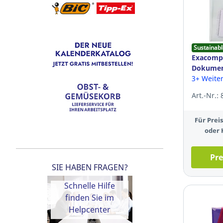
Sustainabl
Exacomp
Dokumen
56421E, A
3+ Weite
klar, 5 S
Art.-Nr.:
Für Pre
oder 
Pre
SIE HABEN FRAGEN?
Schnelle Hilfe
finden Sie im
Helpcenter