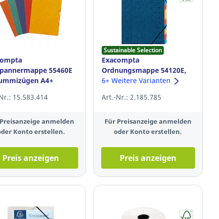
Sustainable Selection
compta
Exacompta
spannermappe 55460E
Ordnungsmappe 54120E,
ummizügen A4+
12 Fächer, mit Gummizug,
6+ Weitere Varianten
la sortiert 10 Stück
zufällige Farbe
-Nr.: 15.583.414
Art.-Nr.: 2.185.785
 Preisanzeige anmelden
Für Preisanzeige anmelden
oder Konto erstellen.
oder Konto erstellen.
Preis anzeigen
Preis anzeigen