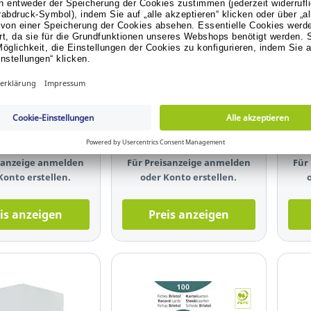
e Selection
Sustainable Selection
Sust
ta Pinnnadel
EXACOMPTA Flipchartblock
Exac
Diabolokopf,
41653E, blanko, 72 g/qm,
Blan
0 mm, sortiert, 25
weiß, 20 Blatt, 5 Stück
 146.138
Art.-Nr.: 12.189.731
Art.
isanzeige anmelden
Für Preisanzeige anmelden
Für
Konto erstellen.
oder Konto erstellen.
is anzeigen
Preis anzeigen