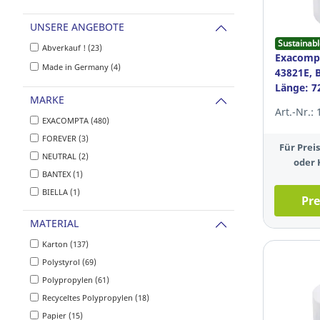
UNSERE ANGEBOTE
Sustainabl
Abverkauf ! (23)
Exacomp
Made in Germany (4)
43821E, 
Länge: 7
MARKE
12mm, 6
Art.-Nr.:
EXACOMPTA (480)
FOREVER (3)
Für Pre
NEUTRAL (2)
oder 
BANTEX (1)
BIELLA (1)
Pre
MATERIAL
Karton (137)
Polystyrol (69)
Polypropylen (61)
Recyceltes Polypropylen (18)
Papier (15)