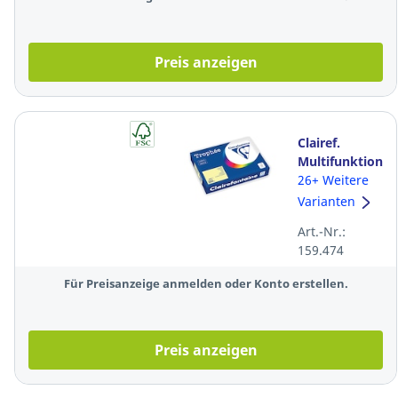
Preis anzeigen
Clairef.
Multifunktionsp
Trophée
26+ Weitere
1977C, A4, 80
Varianten
g/m²,
Art.-Nr.:
kan.gelb, int.
159.474
500Bl
Für Preisanzeige anmelden oder Konto erstellen.
Preis anzeigen