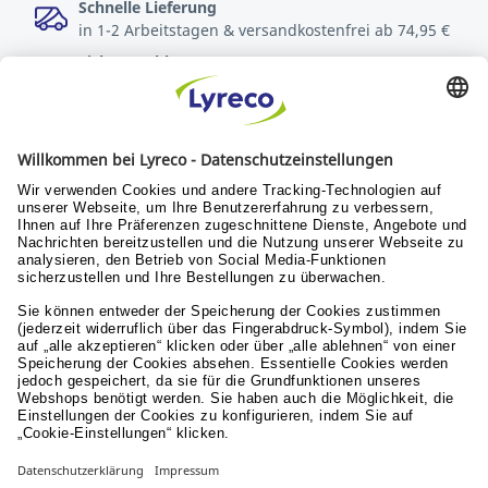
Schnelle Lieferung
in 1-2 Arbeitstagen & versandkostenfrei ab 74,95 €
Sichere Zahlungsarten
Rechnung oder Kreditkarte
Kostenlose Rücksendungen
innerhalb von 30 Tagen
Verantwortung
Nachhaltigkeit
Menschen & Werte
Lyreco for Education
© Lyreco 2026
Impressum
|
AGB
|
Sitemap
|
Erklärung zur
Barrierefreiheit
|
Aktionsbedingungen
|