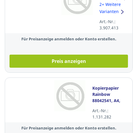
80g, vanille,
2+ Weitere
500 Blatt
Varianten
Art.-Nr.:
3.907.413
Für Preisanzeige anmelden oder Konto erstellen.
Preis anzeigen
Kopierpapier
Rainbow
88042541, A4,
80g, rosa, 500
Art.-Nr.:
Blatt
1.131.282
Für Preisanzeige anmelden oder Konto erstellen.