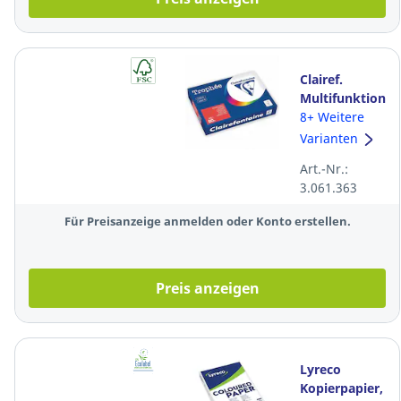
Clairef.
Multifunktionsp
Trophée
8+ Weitere
8175C, A4, 80
Varianten
g/m²,
Art.-Nr.:
korallrot, int.
3.061.363
500Bl
Für Preisanzeige anmelden oder Konto erstellen.
Preis anzeigen
Lyreco
Kopierpapier,