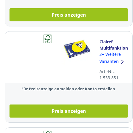
Preis anzeigen
Clairef.
Multifunktionsp
Trophée
3+ Weitere
1887C, A3, 80
Varianten
g/m²,
Art.-Nr.:
kan.gelb, int.
1.533.851
500Bl
Für Preisanzeige anmelden oder Konto erstellen.
Preis anzeigen