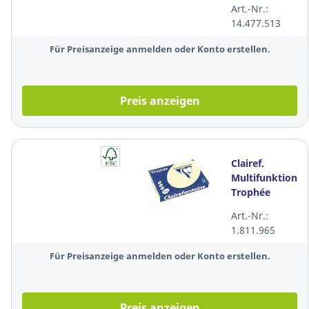
Art.-Nr.:
kan.gelb, int.
14.477.513
250Bl
Für Preisanzeige anmelden oder Konto erstellen.
Preis anzeigen
Clairef.
Multifunktionsp
Trophée
1242C, A4,
Art.-Nr.:
120 g/m²,
1.811.965
sand, pas.
250Bl
Für Preisanzeige anmelden oder Konto erstellen.
Preis anzeigen