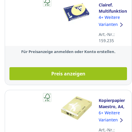
Clairef.
Multifunktionsp
Trophée
4+ Weitere
1884C, A3, 80
Varianten
g/m²,
Art.-Nr.:
kan.gelb, pas.
159.235
500Bl
Für Preisanzeige anmelden oder Konto erstellen.
Preis anzeigen
Kopierpapier
Maestro, A4,
80g, gelb, 500
6+ Weitere
Blatt
Varianten
Art.-Nr.: