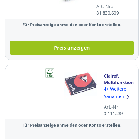
blau, 5 x 250
Art.-Nr.:
Blatt
81.830.609
Für Preisanzeige anmelden oder Konto erstellen.
Preis anzeigen
Clairef.
Multifunktionsp
Trophée
4+ Weitere
2973C, A4, 80
Varianten
g/m², pink,
Art.-Nr.:
neon 500Bl
3.111.286
Für Preisanzeige anmelden oder Konto erstellen.