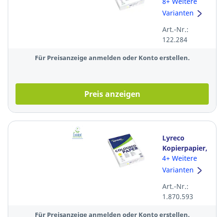
A4, 80g,
8+ Weitere
pastell gelb,
Varianten
500 Blatt
Art.-Nr.:
122.284
Für Preisanzeige anmelden oder Konto erstellen.
Preis anzeigen
Lyreco
Kopierpapier,
A4, 80g,
4+ Weitere
intensiv gelb,
Varianten
500 Blatt
Art.-Nr.:
1.870.593
Für Preisanzeige anmelden oder Konto erstellen.