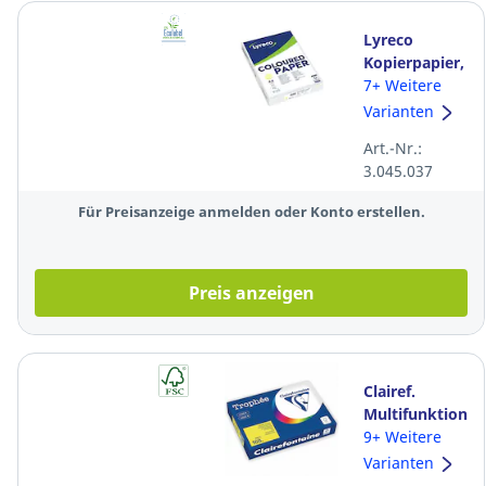
Lyreco
Kopierpapier,
A4, 160g,
7+ Weitere
pastell gelb,
Varianten
250 Blatt
Art.-Nr.:
3.045.037
Für Preisanzeige anmelden oder Konto erstellen.
Preis anzeigen
Clairef.
Multifunktionsp
Trophée
9+ Weitere
1029PC, A4,
Varianten
160 g/m²,