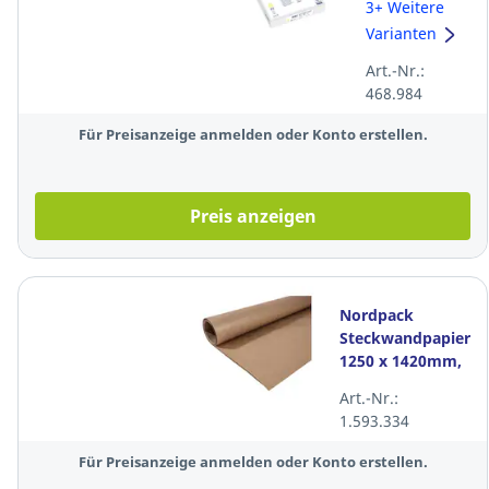
A3, 80g,
3+ Weitere
pastell gelb,
Varianten
500 Blatt
Art.-Nr.:
468.984
Für Preisanzeige anmelden oder Konto erstellen.
Preis anzeigen
Nordpack
Steckwandpapier,
1250 x 1420mm,
70g/qm, braun
Art.-Nr.:
1.593.334
Für Preisanzeige anmelden oder Konto erstellen.