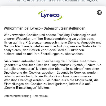
in 1-2 Arbeitstagen & versandkostenfrei ab 74,95 €
Sichere Zahlungsarten
Rechnung oder Kreditkarte
Kostenlose Rücksendungen
innerhalb von 30 Tagen
Verantwortung
Nachhaltigkeit
Menschen & Werte
Lyreco for Education
© Lyreco 2026
Impressum
|
AGB
|
Sitemap
|
Erklärung zur
Barrierefreiheit
|
Aktionsbedingungen
|
Nutzungsbedingungen
|
Datenschutzerklärung