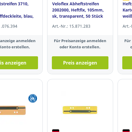
tstreifen 3710,
Veloflex Abheftstreifen
Heft
2002000, Heftfix, 105mm,
Kart
fdeckleite, blau,
sk, transparent, 50 Stück
weiß
 1.076.394
Art.-Nr.: 15.871.283
Art.
isanzeige anmelden
Für Preisanzeige anmelden
Für
Konto erstellen.
oder Konto erstellen.
is anzeigen
Preis anzeigen