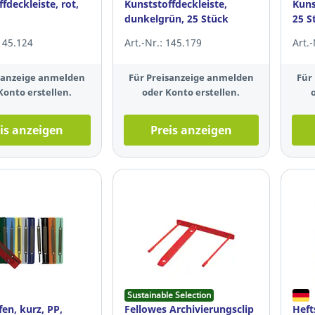
fdeckleiste, rot,
Kunststoffdeckleiste,
Kuns
dunkelgrün, 25 Stück
25 S
 145.124
Art.-Nr.: 145.179
Art.
isanzeige anmelden
Für Preisanzeige anmelden
Für
Konto erstellen.
oder Konto erstellen.
is anzeigen
Preis anzeigen
Sustainable Selection
fen, kurz, PP,
Fellowes Archivierungsclip
Heft