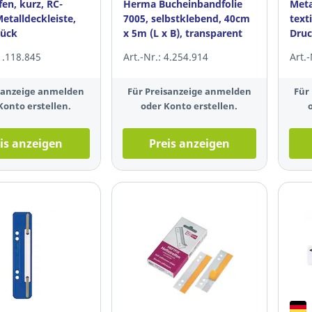
fen, kurz, RC-
Herma Bucheinbandfolie
Meta
etalldeckleiste,
7005, selbstklebend, 40cm
text
tück
x 5m (L x B), transparent
Druc
Fing
 1.118.845
Art.-Nr.: 4.254.914
Art.
isanzeige anmelden
Für Preisanzeige anmelden
Für
Konto erstellen.
oder Konto erstellen.
is anzeigen
Preis anzeigen