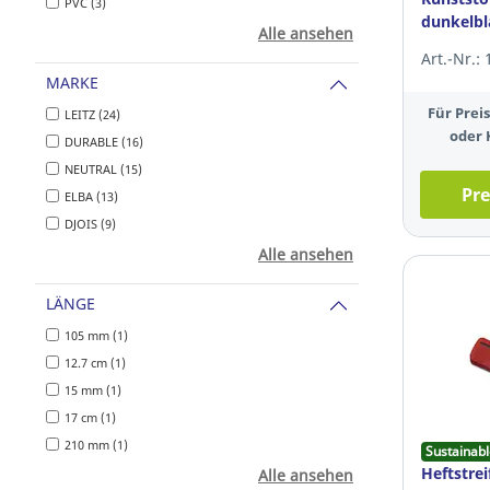
PVC (3)
dunkelbl
Alle ansehen
Art.-Nr.:
MARKE
Für Pre
LEITZ (24)
oder 
DURABLE (16)
NEUTRAL (15)
Pre
ELBA (13)
DJOIS (9)
Alle ansehen
LÄNGE
105 mm (1)
12.7 cm (1)
15 mm (1)
17 cm (1)
210 mm (1)
Sustainabl
Heftstrei
Alle ansehen