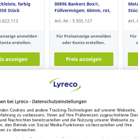
kleiste, farbig
00896 Bankers Box®,
Meta
 250 Stück
Füllvermögen: 60mm, rot,
Stüc
100 Stk
 3.822.113
Art.-Nr.: 5.935.127
Art.
isanzeige anmelden
Für Preisanzeige anmelden
Für
Konto erstellen.
oder Konto erstellen.
is anzeigen
Preis anzeigen
fen, kurz, RC-
DJOIS Sichttasche, A4,
Heft