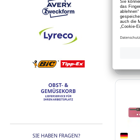
Karton, M
blau, 25 
Art.-Nr.:
Für Pre
oder 
Pre
SIE HABEN FRAGEN?