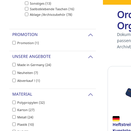
Sonstiges (13)
Sselbstklebende Taschen (16)
Ord
Ablage-/Archivzubehör (78)
Org
PROMOTION
Dokume
passen
Promotion (1)
Archiv
UNSERE ANGEBOTE
Made in Germany (24)
Neuheiten (7)
Abverkauf ! (1)
MATERIAL
Polypropylen (32)
Karton (27)
Metall (24)
Heftstrei
Plastik (10)
Kunststof