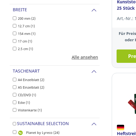
Kunststof
25 Stück
BREITE
Art.-Nr.:
200 mm (2)
12.7 cm (1)
Für Pre
154 mm (1)
oder 
17 cm (1)
2.5 cm (1)
Pre
Alle ansehen
TASCHENART
A4 Einzelblatt (2)
A5 Einzelblatt (2)
CD/DVD (1)
Ecke (1)
Visitenkarte (1)
SUSTAINABLE SELECTION
Planet by Lyreco (24)
Heftstrei