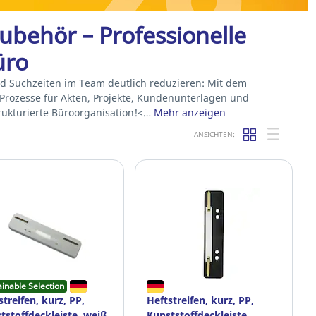
behör – Professionelle
üro
und Suchzeiten im Team deutlich reduzieren: Mit dem
Prozesse für Akten, Projekte, Kundenunterlagen und
trukturierte Büroorganisation!<…
Mehr anzeigen
ANSICHTEN:
ainable Selection
streifen, kurz, PP,
Heftstreifen, kurz, PP,
tstoffdeckleiste, weiß,
Kunststoffdeckleiste,