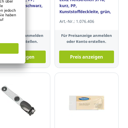
lldeckleiste, schwarz,
kurz, PP,
tück
Kunststoffdeckleite, grün,
25 Stück
-Nr.: 1.118.548
Art.-Nr.: 1.076.406
 Preisanzeige anmelden
Für Preisanzeige anmelden
oder Konto erstellen.
oder Konto erstellen.
Preis anzeigen
Preis anzeigen