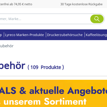
enfrei ab 74,95 € netto
30 Tage kostenlose Rückgabe
op
Lyreco Marken-Produkte
Druckerzubehörsuche
Kaffeelösung
Zubehör
behör
( 109 Produkte )