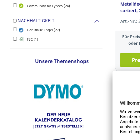
Metalldec
Community by Lyreco (24)
sortiert,
NACHHALTIGKEIT
Art.-Nr.:
Der Blaue Engel (27)
Für Pre
FSC (1)
oder 
Pre
Unsere Themenshops
Heftstrei