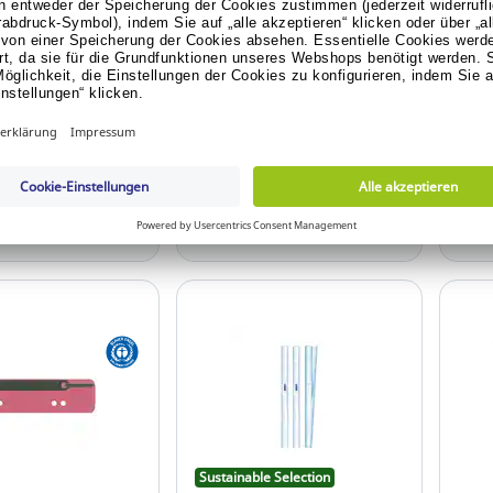
etalldeckleiste,
selbstklebend, 10 Stück
Meta
Stück
25 S
 1.118.856
Art.-Nr.: 176.985
Art.
isanzeige anmelden
Für Preisanzeige anmelden
Für
Konto erstellen.
oder Konto erstellen.
is anzeigen
Preis anzeigen
Sustainable Selection