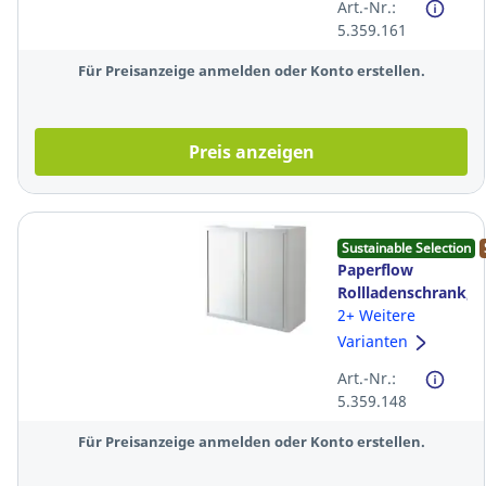
Art.-Nr.:
5.359.161
Für Preisanzeige anmelden oder Konto erstellen.
Preis anzeigen
Sustainable Selection
Paperflow
Rollladenschrank,
Maße: 104,5 x
2+ Weitere
110 x 41,5cm,
Varianten
weiß/weiß
Art.-Nr.:
5.359.148
Für Preisanzeige anmelden oder Konto erstellen.