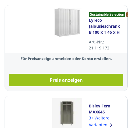
Sustainable Selection
Lyreco
Jalousieschrank
B 100 x T 45 x H
100 cm
Art.-Nr.:
21.119.172
Für Preisanzeige anmelden oder Konto erstellen.
Preis anzeigen
Bisley Fern
MAX645
Kleiderschrank,
3+ Weitere
fester Fachboden
Varianten