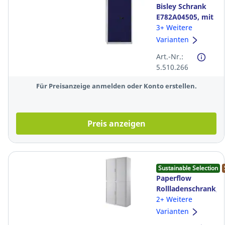
Bisley Schrank
E782A04505, mit
Flügeltüren, 4
3+ Weitere
Böden, Maße:
Varianten
195x91,4x40cm,
Art.-Nr.:
blau
5.510.266
Für Preisanzeige anmelden oder Konto erstellen.
Preis anzeigen
Sustainable Selection
Paperflow
Rollladenschrank,
Maße: 204,3 x
2+ Weitere
110 x 41,5cm,
Varianten
weiß/weiß