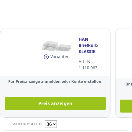
HAN
Briefkorb
KLASSIK
Varianten
1026-X-23,
Art.-Nr.:
A4/C4, 255 x
1.110.063
348 x 65 mm,
klar
Für Preisanzeige anmelden oder Konto erstellen.
Für 
Preis anzeigen
ARTIKEL PRO SEITE