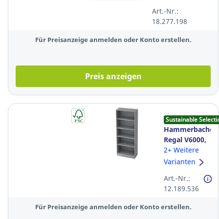
+ Kleiderstange,
Art.-Nr.:
lichtgrau
18.277.198
Für Preisanzeige anmelden oder Konto erstellen.
Preis anzeigen
Sustainable Selecti
Hammerbacher
Regal V6000,
5 Böden,
2+ Weitere
Maße: 80 x 40
Varianten
x 200,4cm,
Art.-Nr.:
grau
12.189.536
Für Preisanzeige anmelden oder Konto erstellen.