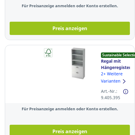
Für Preisanzeige anmelden oder Konto erstellen.
Preis anzeigen
Sustainable Selecti
Regal mit
Hängeregistera
2 Böden,
2+ Weitere
Maße:
Varianten
80x200,4x42cm,
Art.-Nr.:
weiß
9.405.395
Für Preisanzeige anmelden oder Konto erstellen.
Preis anzeigen