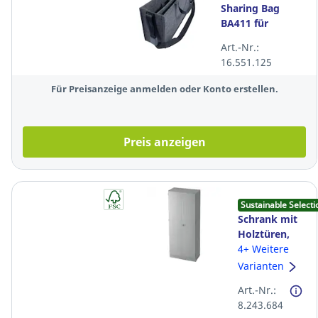
Sharing Bag
BA411 für
mobiles Arbeiten
Art.-Nr.:
Gr. L RPET-Filz
16.551.125
dunkelgrau
Für Preisanzeige anmelden oder Konto erstellen.
Preis anzeigen
Sustainable Selecti
Schrank mit
Holztüren,
Maße: 200,4 x
4+ Weitere
80 x 42 cm,
Varianten
grau
Art.-Nr.:
8.243.684