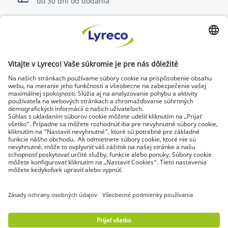
do 30 dní od dodania
Špecialista na každé pracovisko
Najnovšie správy a rady od odborníkov
Objavte Lyreco riešenia pre ekologickejšie pracoviská
© Lyreco 2026 | Dodávame výhradne firmám a
podnikateľom. Všetky ceny sú uvedené bez DPH. Právo
spotrebiteľa na odstúpenie od zmluvy sa neuplatňuje.
Identifikačné údaje
|
Všeobecné obchodné
podmienky
|
Elektronická fakturácia
|
Dokumenty na stiahnutie
|
Certifikáty a
osvedčenia
|
Vyhlásenie o digitálnej
prístupnosti
|
Podmienky použitia
|
Ochrana
osobných údajov
|
Nastavenie súkromia
|
Mapa
stránok