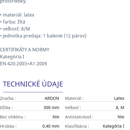
prostriedky.
• materiál: latex
• farba: žltá
• veľkosť: 8/M
• jednotka predaja: 1 balenie (12 párov)
CERTIFIKÁTY A NORMY
Kategória I
EN 420:2003+A1:2009
TECHNICKÉ ÚDAJE
Značka :
ARDON
Materiál :
Latex
Dĺžka :
300 mm
Veľkosť :
8, M
Bez silikónu :
Nie
Antistatickosť :
Nie
Hrúbka :
0.40 mm
Klasifikácia :
Kategória I