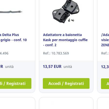
a Delta Plus
Adattatore a baionetta
/Ada
grigio - conf. 10
Kask per montaggio cuffie
visi
- conf. 2
ZEN
74.496
Ref.: 10.783.569
Ref.
UR
13,57 EUR
12,
unità
unità
i / Registrati
Accedi / Registrati
A