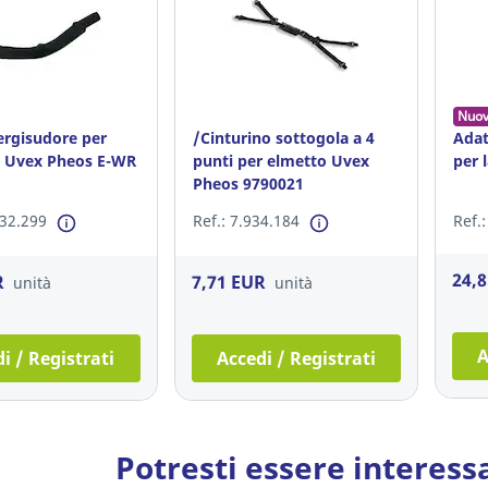
Nuo
ergisudore per
/Cinturino sottogola a 4
Adat
 Uvex Pheos E-WR
punti per elmetto Uvex
per 
Pheos 9790021
832.299
Ref.: 7.934.184
Ref.
24,
R
7,71 EUR
unità
unità
A
i / Registrati
Accedi / Registrati
Potresti essere interess