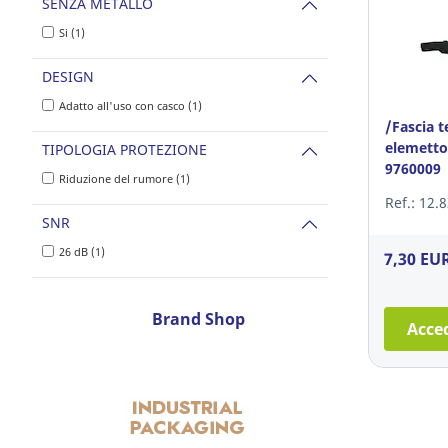
SENZA METALLO
Si (1)
DESIGN
Adatto all'uso con casco (1)
/Fascia t
elemetto
TIPOLOGIA PROTEZIONE
9760009
Riduzione del rumore (1)
Ref.: 12.
SNR
26 dB (1)
7,30 EU
Brand Shop
Acced