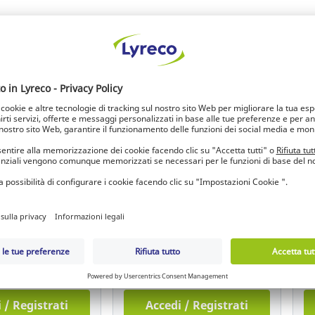
opzioni
opzioni
ouso Reflexx 77
Scarpe di sicurezza basse U-
Sc
rro tg M - conf.
Power Denver S1P SRC ESD tg
P
43
gr
7.786
Ref.: 14.093.345
Re
60,07 EUR
8
 / Registrati
Accedi / Registrati