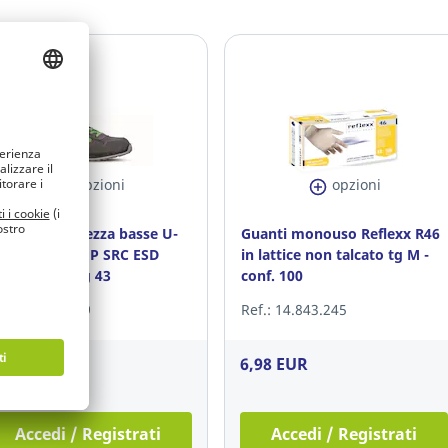
opzioni
opzioni
arpe di sicurezza basse U-
Guanti monouso Reflexx R46
ower Point S1P SRC ESD
in lattice non talcato tg M -
igio/verde tg 43
conf. 100
f.: 14.519.119
Ref.: 14.843.245
5,53 EUR
6,98 EUR
Accedi / Registrati
Accedi / Registrati