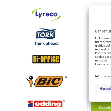
Guanti mon
nitrile azzu
100
Ref.: 13.20
5,43 EUR
Accedi