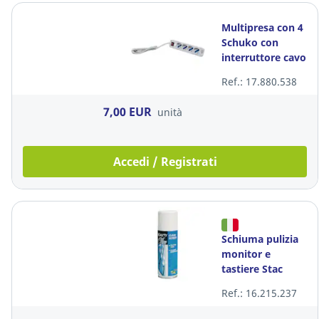
Multipresa con 4
Schuko con
interruttore cavo
1,5m Melchioni
Ref.: 17.880.538
7,00 EUR
unità
Accedi / Registrati
Schiuma pulizia
monitor e
tastiere Stac
Plastic 200 ml
Ref.: 16.215.237