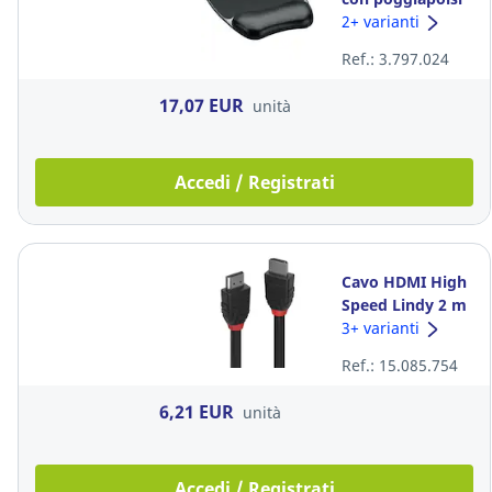
Fellowes Crystal
2+ varianti
Gel nero
Ref.: 3.797.024
17,07 EUR
unità
Accedi / Registrati
Cavo HDMI High
Speed Lindy 2 m
nero
3+ varianti
Ref.: 15.085.754
6,21 EUR
unità
Accedi / Registrati