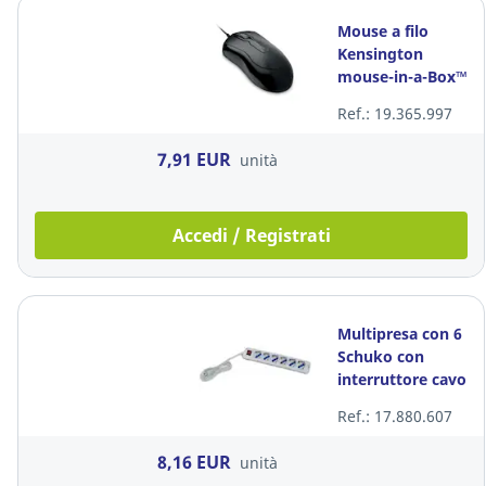
Mouse a filo
Kensington
mouse-in-a-Box™
EQ
Ref.: 19.365.997
7,91 EUR
unità
Accedi / Registrati
Multipresa con 6
Schuko con
interruttore cavo
1,5m Melchioni
Ref.: 17.880.607
8,16 EUR
unità