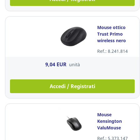
Mouse ottico
Trust Primo
wireless nero
Ref.: 8.241.814
9,04 EUR
unità
Accedi / Registrati
Mouse
Kensington
ValuMouse
forma sagomata
Ref.: 5.373.147