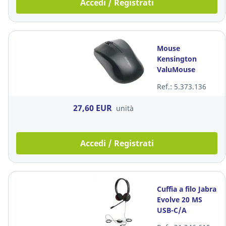
Accedi / Registrati
Mouse
Kensington
ValuMouse
wireless forma
Ref.: 5.373.136
sagomata
ambidestra
27,60 EUR
unità
Accedi / Registrati
Cuffia a filo Jabra
Evolve 20 MS
USB-C/A
binaurale