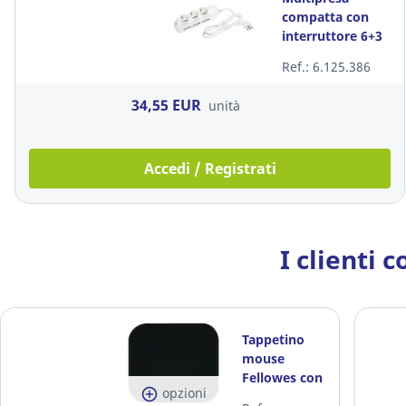
compatta con
interruttore 6+3
posti bianco
Ref.: 6.125.386
Bticino
34,55 EUR
unità
Accedi / Registrati
I clienti 
Tappetino
mouse
Fellowes con
opzioni
microban