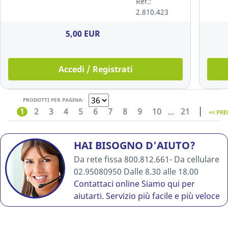
Ref.:
2.810.423
5,00 EUR
Accedi / Registrati
PRODOTTI PER PAGINA:
1
2
3
4
5
6
7
8
9
10
...
21
<< PRE
HAI BISOGNO D'AIUTO?
Da rete fissa 800.812.661- Da cellulare
02.95080950 Dalle 8.30 alle 18.00
Contattaci online
Siamo qui per
aiutarti. Servizio più facile e più veloce