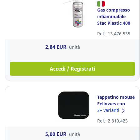
Gas compresso
infiammabile
Stac Plastic 400
ml
Ref.: 13.476.535
2,84 EUR
unità
Accedi / Registrati
Tappetino mouse
Fellowes con
microban
3+ varianti
Ref.: 2.810.423
5,00 EUR
unità