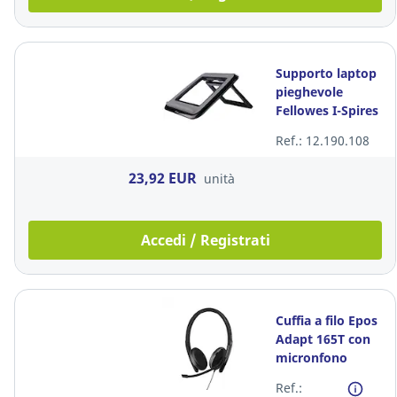
Supporto laptop
pieghevole
Fellowes I-Spires
Series™ nero
Ref.: 12.190.108
23,92 EUR
unità
Accedi / Registrati
Cuffia a filo Epos
Adapt 165T con
micronfono
binaurale USB-C
Ref.: