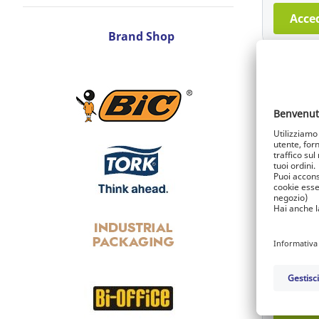
Acced
Brand Shop
/Lavagna
Office K
argento 
Ref.: 13.
36,32 E