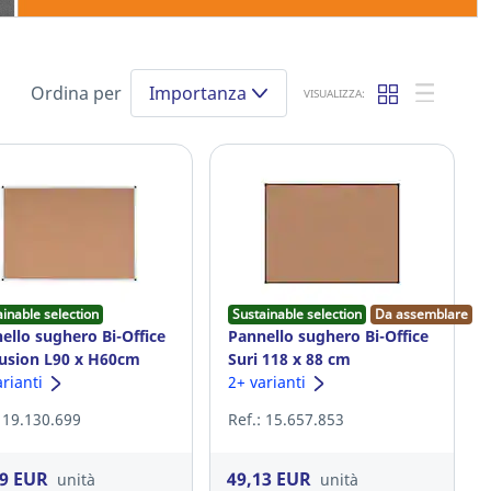
Ordina per
Importanza
VISUALIZZA:
ainable selection
Sustainable selection
Da assemblare
ello sughero Bi-Office
Pannello sughero Bi-Office
usion L90 x H60cm
Suri 118 x 88 cm
arianti
2+ varianti
: 19.130.699
Ref.: 15.657.853
19 EUR
49,13 EUR
unità
unità