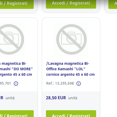
Accedi / Registrati
i / Registrati
A
 magnetica Bi-
/Lavagna magnetica Bi-
amashi "DO MORE"
Office Kamashi "LOL"
argento 45 x 60 cm
cornice argento 45 x 60 cm
295.701
Ref.: 13.295.698
UR
28,50 EUR
unità
unità
i / Registrati
Accedi / Registrati