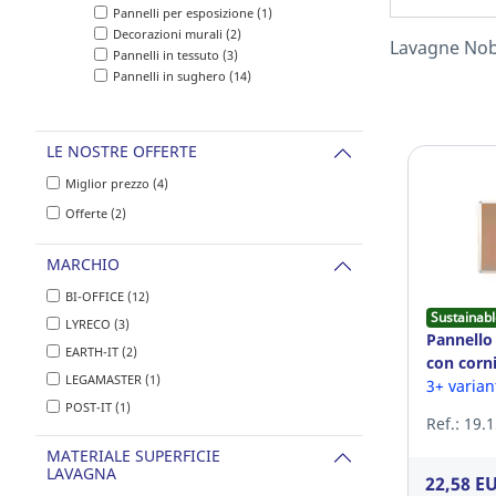
Pannelli per esposizione (1)
Decorazioni murali (2)
Lavagne No
Pannelli in tessuto (3)
Pannelli in sughero (14)
LE NOSTRE OFFERTE
Miglior prezzo (4)
Offerte (2)
MARCHIO
BI-OFFICE (12)
Sustainabl
LYRECO (3)
Pannello
EARTH-IT (2)
con corni
LEGAMASTER (1)
60x90cm
3+ varian
POST-IT (1)
Ref.: 19.
MATERIALE SUPERFICIE
LAVAGNA
22,58 E