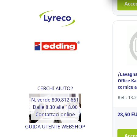
Acced
/Lavagna
Office K
cornice 
CERCHI AIUTO?
Ref.: 13.
N. verde 800.812.661
Dalle 8.30 alle 18.00
28,50 E
Contattaci online
GUIDA UTENTE WEBSHOP
Acced