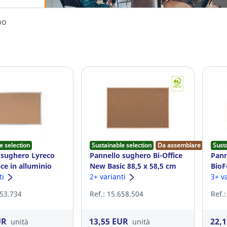
bo
e selection
Sustainable selection
Da assemblare
Sust
 sughero Lyreco
Pannello sughero Bi-Office
Pann
ce in alluminio
New Basic 88,5 x 58,5 cm
BioF
ti
2+ varianti
3+ v
153.734
Ref.: 15.658.504
Ref.
UR
13,55 EUR
22,
unità
unità