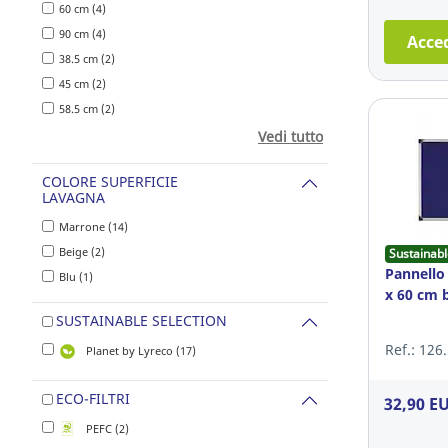
60 cm (4)
90 cm (4)
Acced
38.5 cm (2)
45 cm (2)
58.5 cm (2)
Vedi tutto
COLORE SUPERFICIE
LAVAGNA
Marrone (14)
Beige (2)
Sustainabl
Pannello 
Blu (1)
x 60 cm 
SUSTAINABLE SELECTION
Ref.: 126
Planet by Lyreco (17)
ECO-FILTRI
32,90 E
PEFC (2)