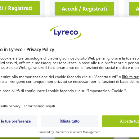
i / Registrati
Accedi / Registrati
A
Sustainable selection
 magnetica Bi-
Bacheca in tessuto Bi-Office
/Lav
amashi cornice
New Basic L38,5 x H58,5cm
anti
60 x 45 cm
2+ varianti
Maya
295.665
Ref.: 19.130.848
Ref.
12,69 EUR
UR
137
unità
unità