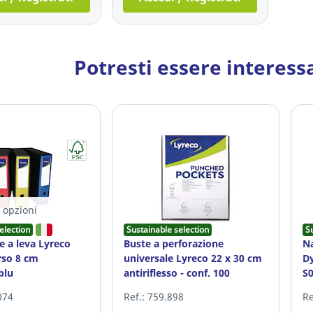
Potresti essere interess
opzioni
election
Sustainable selection
S
e a leva Lyreco
Buste a perforazione
Na
rso 8 cm
universale Lyreco 22 x 30 cm
D
blu
antiriflesso - conf. 100
S
074
Ref.: 759.898
Re