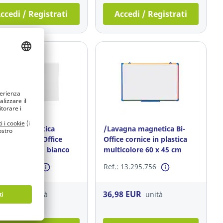
ccedi / Registrati
Accedi / Registrati
agna magnetica
/Lavagna magnetica Bi-
microbica Bi-Office
Office cornice in plastica
 120 x 90 cm bianco
multicolore 60 x 45 cm
: 13.295.803
Ref.: 13.295.756
,00 EUR
36,98 EUR
unità
unità