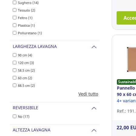
Sughero (14)
Tessuto (2)
Acced
Feltro (1)
Plastica (1)
Poliuretano (1)
LARGHEZZA LAVAGNA
90 cm (4)
120 cm (3)
58.5 cm (2)
60 cm (2)
Sustainabl
88.5 cm (2)
Pannello
Vedi tutto
90 x 60 
4+ varian
REVERSIBILE
Ref.: 191
No (17)
22,00 E
ALTEZZA LAVAGNA