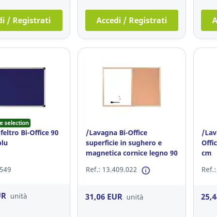
i / Registrati
Accedi / Registrati
A
e selection
feltro Bi-Office 90
/Lavagna Bi-Office
/Lav
blu
superficie in sughero e
Offi
magnetica cornice legno 90
cm
x 60 cm
.549
Ref.: 13.409.022
Ref.
UR
31,06 EUR
25,
unità
unità