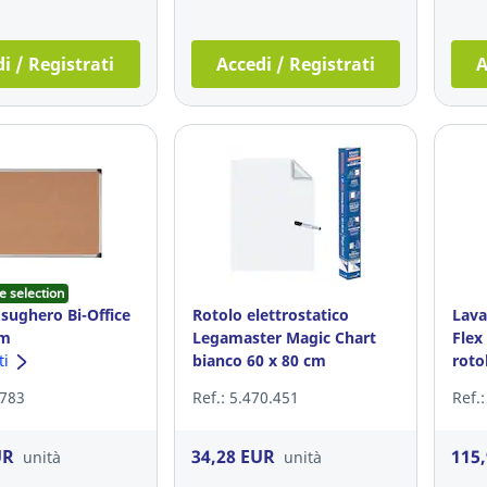
i / Registrati
Accedi / Registrati
A
e selection
 sughero Bi-Office
Rotolo elettrostatico
Lava
cm
Legamaster Magic Chart
Flex
ti
bianco 60 x 80 cm
roto
.783
Ref.: 5.470.451
Ref.
UR
34,28 EUR
115
unità
unità