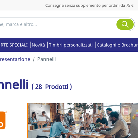
Consegna senza supplemento per ordini da 75 €
RTE SPECIALI
Novità
Timbri personalizzati
Cataloghi e Brochu
presentazione
Pannelli
nelli
( 28 Prodotti )