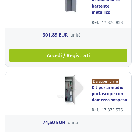
battente
metallico
polifunzionale
Ref.: 17.876.853
301,89 EUR
unità
Accedi / Registrati
Da assemblare
Kit per armadio
portascope con
damezza sospesa
e 3 ripiani
Ref.: 17.875.575
74,50 EUR
unità