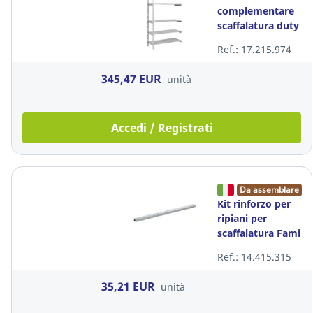
complementare
scaffalatura duty
p 80
Ref.: 17.215.974
345,47 EUR
unità
Accedi / Registrati
Da assemblare
Kit rinforzo per
ripiani per
scaffalatura Fami
- conf. 5
Ref.: 14.415.315
35,21 EUR
unità