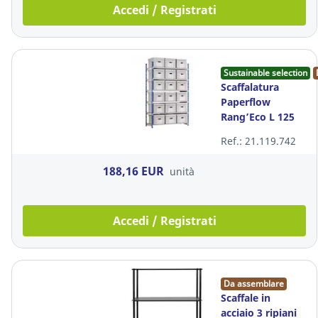
Accedi / Registrati
Sustainable selection
Scaffalatura
Paperflow
Rang’Eco L 125
cm x P 54 cm X H
Ref.: 21.119.742
200 cm blu
188,16 EUR
unità
Accedi / Registrati
Da assemblare
Scaffale in
acciaio 3 ripiani