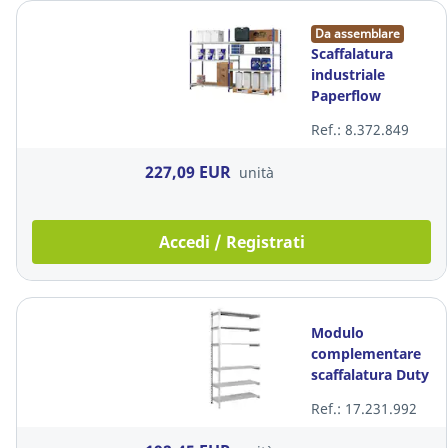
Da assemblare
Scaffalatura
industriale
Paperflow
Rang'Eco+ in
Ref.: 8.372.849
acciaio
227,09 EUR
unità
Accedi / Registrati
Modulo
complementare
scaffalatura Duty
p 40
Ref.: 17.231.992