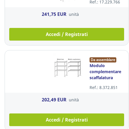
Ref.: 17.229.766
241,75 EUR
unità
Accedi / Registrati
Da assemblare
Modulo
complementare
scaffalatura
industriale
Ref.: 8.372.851
Rang'Eco+
Paperflow in
202,49 EUR
unità
acciaio
Accedi / Registrati