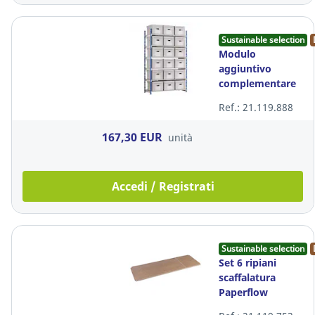
Sustainable selection
Modulo
aggiuntivo
complementare
scaffalatura
Ref.: 21.119.888
Paperflow
Rang’Eco
167,30 EUR
unità
Accedi / Registrati
Sustainable selection
Set 6 ripiani
scaffalatura
Paperflow
Rang’Eco L 125