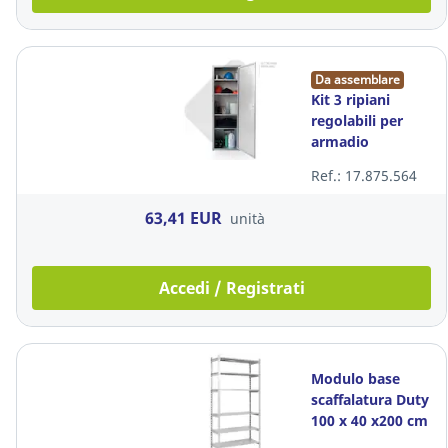
Da assemblare
Kit 3 ripiani
regolabili per
armadio
metallico 60x40
Ref.: 17.875.564
cm
63,41 EUR
unità
Accedi / Registrati
Modulo base
scaffalatura Duty
100 x 40 x200 cm