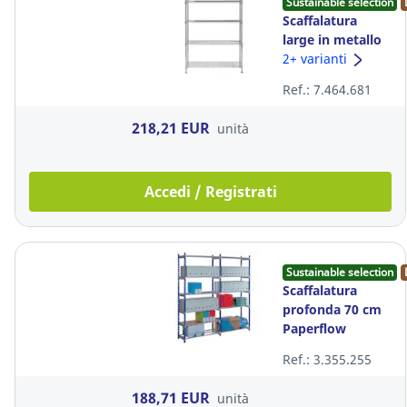
Sustainable selection
Scaffalatura
large in metallo
5 ripiani Mobi
2+ varianti
Alba L 120 x P 35
Ref.: 7.464.681
x H 200
218,21 EUR
unità
Accedi / Registrati
Sustainable selection
Scaffalatura
profonda 70 cm
Paperflow
Multifiche 200
Ref.: 3.355.255
188,71 EUR
unità