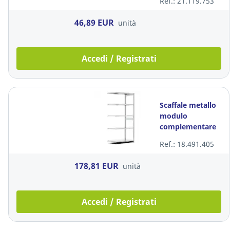
Ref.: 21.119.753
cm x P 54 cm
46,89 EUR
unità
Accedi / Registrati
Scaffale metallo
modulo
complementare
40 cm Fami
Ref.: 18.491.405
acciaio zincato
100x40x200 cm
178,81 EUR
unità
Accedi / Registrati