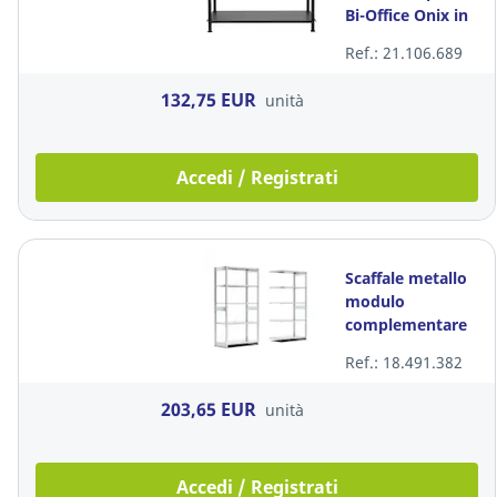
Bi-Office Onix in
acciaio 80 x 80 x
Ref.: 21.106.689
40 cm
132,75 EUR
unità
Accedi / Registrati
Scaffale metallo
modulo
complementare
50 cm Fami
Ref.: 18.491.382
acciaio zincato
100x50x200 cm
203,65 EUR
unità
Accedi / Registrati