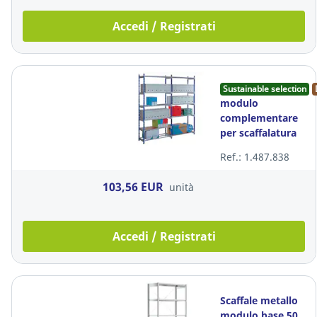
Accedi / Registrati
Sustainable selection
modulo
complementare
per scaffalatura
profonda 35 cm
Ref.: 1.487.838
paperflow
multifiche 200
103,56 EUR
unità
Accedi / Registrati
Scaffale metallo
modulo base 50