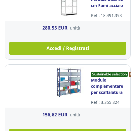
cm Fami acciaio
zincato
Ref.: 18.491.393
100x50x200 cm
280,55 EUR
unità
Accedi / Registrati
Sustainable selection
Modulo
complementare
per scaffalatura
profonda 70 cm
Ref.: 3.355.324
paperflow
multifiche 200
156,62 EUR
unità