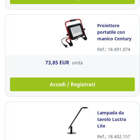
Proiettore
portatile con
manico Century
100W 400 x 250 x
Ref.: 18.491.074
430 cm
73,85 EUR
unità
Accedi / Registrati
Lampada da
tavolo Luctra
Lite
Ref.: 18.402.157