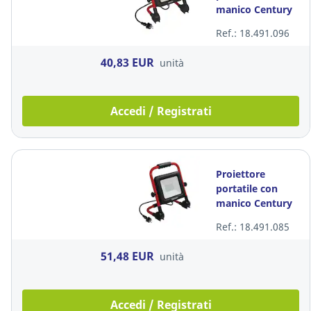
manico Century
50W 292 x 180 x
Ref.: 18.491.096
280 cm
40,83 EUR
unità
Accedi / Registrati
Proiettore
portatile con
manico Century
70W 340 x 190 x
Ref.: 18.491.085
370 cm
51,48 EUR
unità
Accedi / Registrati