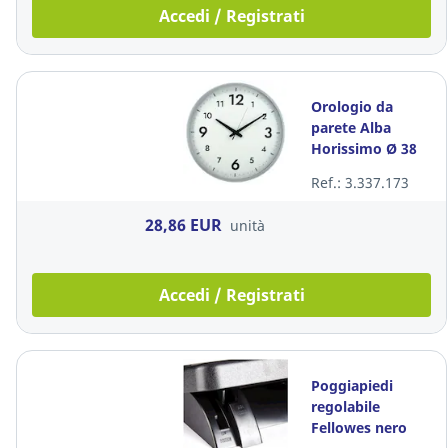
Accedi / Registrati
Orologio da
parete Alba
Horissimo Ø 38
cm grigio
Ref.: 3.337.173
28,86 EUR
unità
Accedi / Registrati
Poggiapiedi
regolabile
Fellowes nero