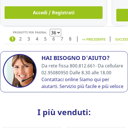
Accedi / Registrati
PRODOTTI PER PAGINA:
1
2
3
4
5
6
7
8
<< PRECEDENTE
SUCCESS
HAI BISOGNO D'AIUTO?
Da rete fissa 800.812.661- Da cellulare
02.95080950 Dalle 8.30 alle 18.00
Contattaci online
Siamo qui per
aiutarti. Servizio più facile e più veloce
I più venduti: