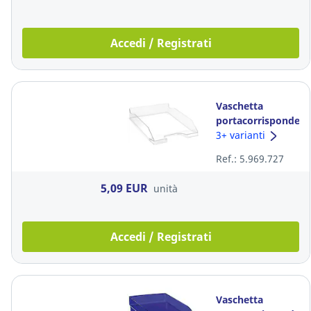
Accedi / Registrati
Vaschetta
portacorrispondenz
modulare
3+ varianti
Exacompta
Ref.: 5.969.727
Combo 2
standard
5,09 EUR
unità
trasparente
Accedi / Registrati
Vaschetta