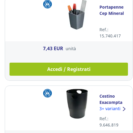
Portapenne
Cep Mineral
Ref.:
15.740.417
7,43 EUR
unità
Accedi / Registrati
Cestino
Exacompta
polipropilene
3+ varianti
15L nero
Ref.:
9.646.819