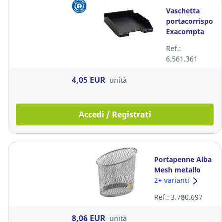
Vaschetta
portacorrispon
Exacompta
Forever
Ref.:
polipropilene
6.561.361
nero
4,05 EUR
unità
Accedi / Registrati
Portapenne Alba
Mesh metallo
perforato
2+ varianti
argento
Ref.: 3.780.697
8,06 EUR
unità