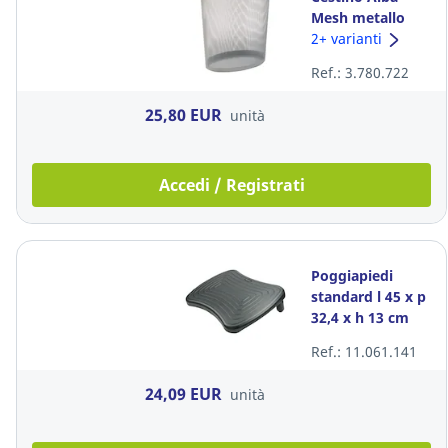
Mesh metallo
perforato 20 L
2+ varianti
argento
Ref.: 3.780.722
25,80 EUR
unità
Accedi / Registrati
Poggiapiedi
standard l 45 x p
32,4 x h 13 cm
nero
Ref.: 11.061.141
24,09 EUR
unità