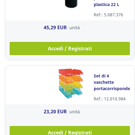
plastica 22 L
nero
Ref.: 5.087.376
45,29 EUR
unità
Accedi / Registrati
Set di 4
vaschette
portacorrispondenz
Exacompta
Ref.: 12.010.984
multicolore
trasparenti
23,20 EUR
unità
Accedi / Registrati