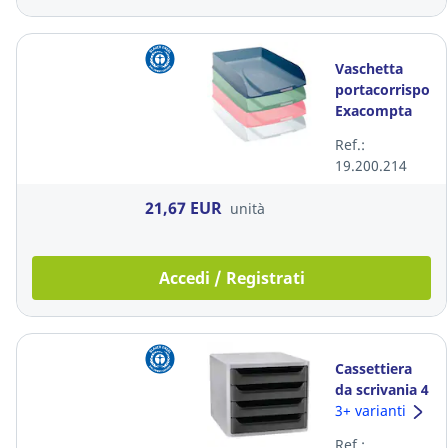
Vaschetta
portacorrispon
Exacompta
Autentik -
Ref.:
conf. 4
19.200.214
21,67 EUR
unità
Accedi / Registrati
Cassettiera
da scrivania 4
cassetti
3+ varianti
Lyreco nero
Ref.: