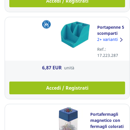
Accedi / Registrati
Portapenne 5
scomparti
Exacompta
2+ varianti
Skandi blu
Ref.:
17.223.287
6,87 EUR
unità
Accedi / Registrati
Portafermagli
magnetico con
fermagli colorati