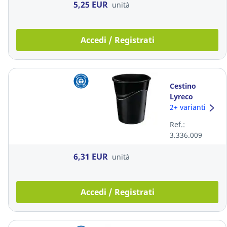
5,25 EUR
unità
Accedi / Registrati
Cestino
Lyreco
polipropilene
2+ varianti
14 L nero
Ref.:
3.336.009
6,31 EUR
unità
Accedi / Registrati