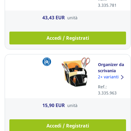
3.335.781
43,43 EUR
unità
Accedi / Registrati
Organizer da
scrivania
Lyreco
2+ varianti
polistirene
Ref.:
nero
3.335.963
15,90 EUR
unità
Accedi / Registrati