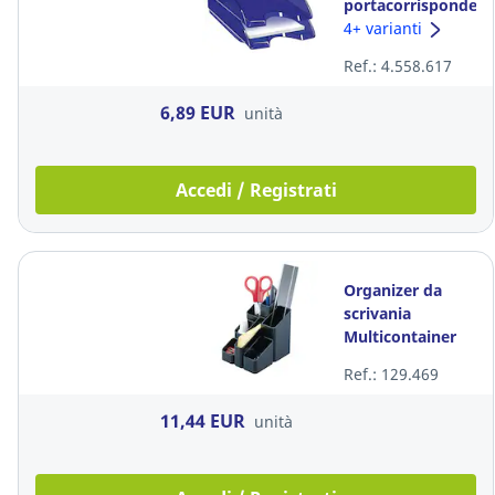
portacorrispondenz
Happy by Cep
4+ varianti
polistirene blu
Ref.: 4.558.617
6,89 EUR
unità
Accedi / Registrati
Organizer da
scrivania
Multicontainer
plastica nero
Ref.: 129.469
11,44 EUR
unità