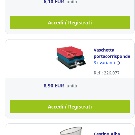
6,10 EUR
unità
Accedi / Registrati
Vaschetta
portacorrispondenz
Esselte Transit
3+ varianti
plastica nero
Ref.: 226.077
8,90 EUR
unità
Accedi / Registrati
Cestino Alba