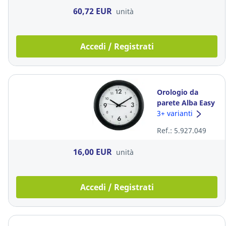
60,72 EUR
unità
Accedi / Registrati
Orologio da
parete Alba Easy
Time 31 Ø cm
3+ varianti
nero
Ref.: 5.927.049
16,00 EUR
unità
Accedi / Registrati