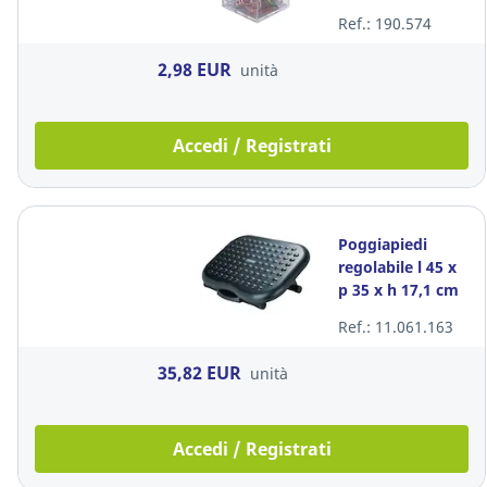
plastica
Ref.: 190.574
trasparente
2,98 EUR
unità
Accedi / Registrati
Poggiapiedi
regolabile l 45 x
p 35 x h 17,1 cm
nero
Ref.: 11.061.163
35,82 EUR
unità
Accedi / Registrati