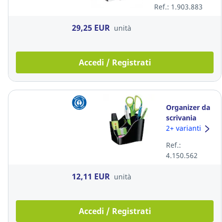
Ref.: 1.903.883
29,25 EUR
unità
Accedi / Registrati
Organizer da
scrivania
OWA Green
2+ varianti
Spirit
Ref.:
polistirene
4.150.562
nero
12,11 EUR
unità
Accedi / Registrati