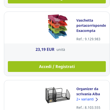
Vaschetta
portacorrispondenz
Exacompta
Arlecchino A4+
Ref.: 9.129.983
polistirene -
conf. 4
23,19 EUR
unità
Accedi / Registrati
Organizer da
scrivania Alba
Mesh metallo
2+ varianti
perforato nero
Ref.: 8.103.555