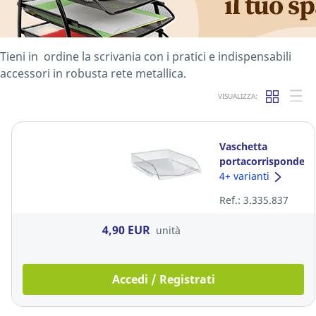
Tieni in ordine la scrivania con i pratici e indispensabili
accessori in robusta rete metallica.
VISUALIZZA:
Vaschetta
portacorrispondenz
Lyreco
4+ varianti
polistirene
Ref.: 3.335.837
trasparente
4,90 EUR
unità
Accedi / Registrati