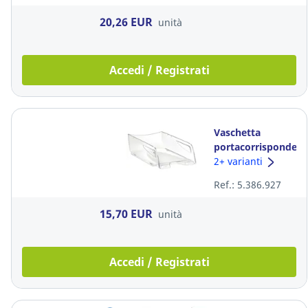
20,26 EUR
unità
Accedi / Registrati
Vaschetta
portacorrispondenz
alta capacità
2+ varianti
Happy by Cep
Ref.: 5.386.927
polistirene
trasparente
15,70 EUR
unità
Accedi / Registrati