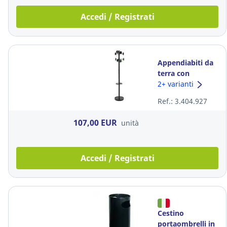
Accedi / Registrati
Appendiabiti da
terra con
portaombrelli
2+ varianti
Alba Stan3 in
Ref.: 3.404.927
metallo nero
107,00 EUR
unità
Accedi / Registrati
Cestino
portaombrelli in