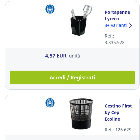
Portapenne
Lyreco
polistirene
3+ varianti
nero
Ref.:
3.335.928
4,57 EUR
unità
Accedi / Registrati
Cestino First
by Cep
Ecoline
plastica 16 L
Ref.: 126.629
nero