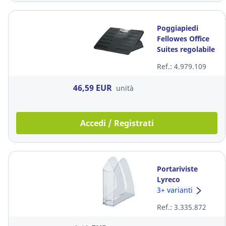
Poggiapiedi
Fellowes Office
Suites regolabile
con Microban
Ref.: 4.979.109
46,59 EUR
unità
Accedi / Registrati
Portariviste
Lyreco
polistirene dorso
3+ varianti
7,5 cm
Ref.: 3.335.872
trasparente