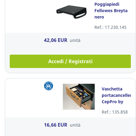
Poggiapiedi
Fellowes Breyta
nero
Ref.: 17.230.145
42,06 EUR
unità
Accedi / Registrati
Vaschetta
portacancelleria
CepPro by
Cep per
Ref.: 135.858
cassetti
polistirene
16,66 EUR
unità
nero