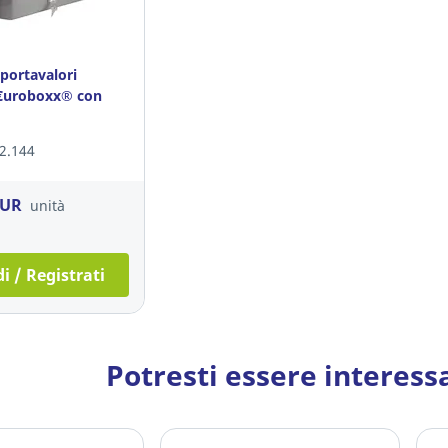
portavalori
€uroboxx® con
92.144
EUR
unità
i / Registrati
Potresti essere interess