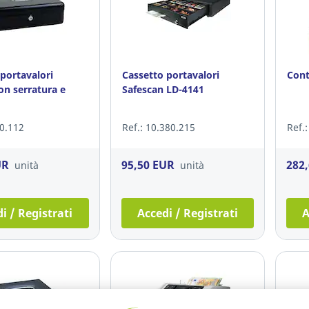
portavalori
Cassetto portavalori
Cont
on serratura e
Safescan LD-4141
90.112
Ref.: 10.380.215
Ref.
UR
95,50 EUR
282
unità
unità
i / Registrati
Accedi / Registrati
A