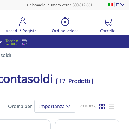
IT
Chiamaci al numero verde 800.812.661
Accedi / Registrati
Ordine veloce
Carrello
re
asoldi
 contasoldi
( 17 Prodotti )
Ordina per
Importanza
VISUALIZZA: