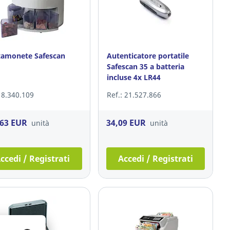
amonete Safescan
Autenticatore portatile
Safescan 35 a batteria
incluse 4x LR44
: 8.340.109
Ref.: 21.527.866
,63 EUR
34,09 EUR
unità
unità
ccedi / Registrati
Accedi / Registrati