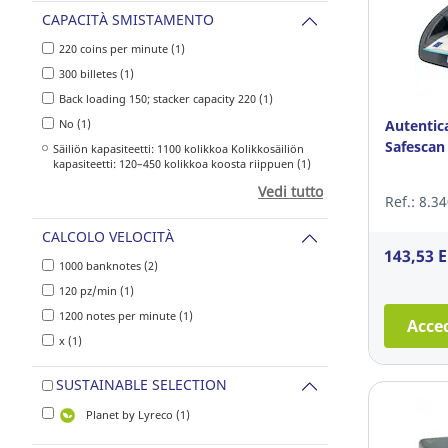
CAPACITÀ SMISTAMENTO
220 coins per minute (1)
300 billetes (1)
Back loading 150; stacker capacity 220 (1)
No (1)
Autentic
Safescan
Säiliön kapasiteetti: 1100 kolikkoa Kolikkosäiliön
kapasiteetti: 120–450 kolikkoa koosta riippuen (1)
Vedi tutto
Ref.: 8.3
CALCOLO VELOCITÀ
143,53 
1000 banknotes (2)
120 pz/min (1)
1200 notes per minute (1)
Acced
x (1)
SUSTAINABLE SELECTION
Planet by Lyreco (1)