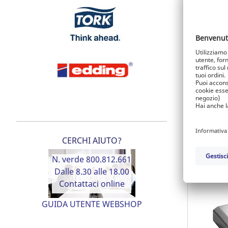
Cassetta 
grande R
Ref.: 9.1
54,81 E
CERCHI AIUTO?
Acced
N. verde 800.812.661
Dalle 8.30 alle 18.00
Contattaci online
GUIDA UTENTE WEBSHOP