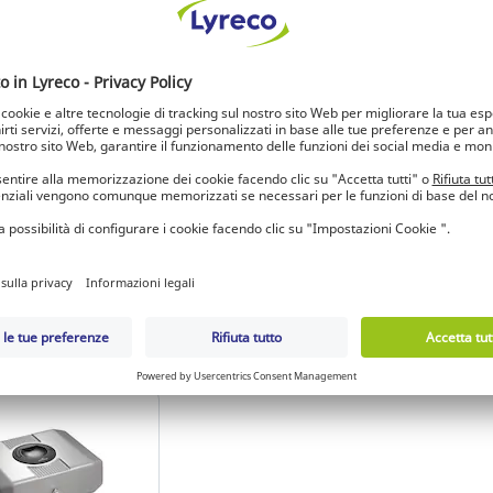
portavalori
Contatore banconote
Cass
eskal nero
Safescan 2265
Dura
mani
30.453
Ref.: 17.228.923
Ref.
UR
467,23 EUR
152
unità
unità
i / Registrati
Accedi / Registrati
A