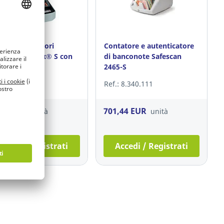
etta portavalori
Contatore e autenticatore
ble €uroboxx® S con
di banconote Safescan
glia
2465-S
: 10.265.797
Ref.: 8.340.111
,44 EUR
701,44 EUR
unità
unità
ccedi / Registrati
Accedi / Registrati