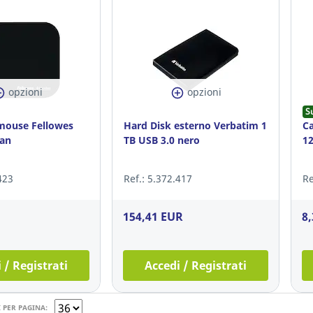
opzioni
opzioni
S
mouse Fellowes
Hard Disk esterno Verbatim 1
Ca
ban
TB USB 3.0 nero
12
423
Ref.: 5.372.417
Re
154,41 EUR
8
 / Registrati
Accedi / Registrati
 PER PAGINA: