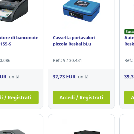
Sust
atore di banconote
Cassetta portavalori
Aute
 155-S
piccola Reskal bLu
Resk
40.086
Ref.: 9.130.431
Ref.
EUR
32,73 EUR
39,
unità
unità
i / Registrati
Accedi / Registrati
A