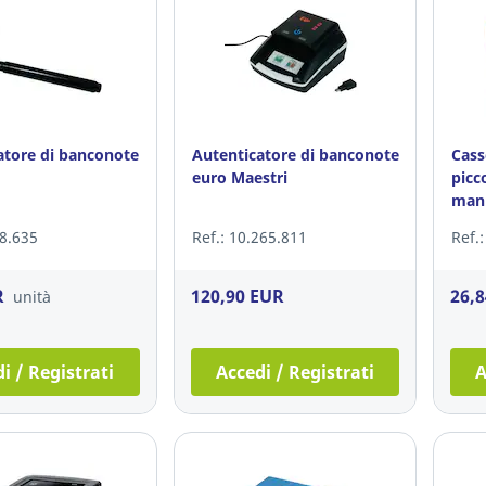
atore di banconote
Autenticatore di banconote
Cass
euro Maestri
picc
mani
58.635
Ref.: 10.265.811
Ref.
R
120,90 EUR
26,
unità
i / Registrati
Accedi / Registrati
A