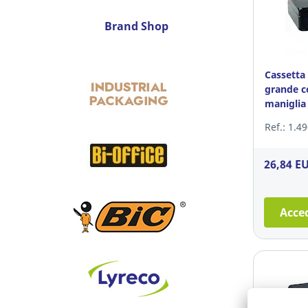
Brand Shop
Cassetta 
grande c
maniglia
Ref.: 1.4
26,84 E
Acced