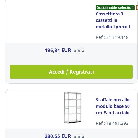
Sustainable selection
Cassettiera 3
cassetti in
metallo Lyreco L
39 x P 50 x H 60
Ref.: 21.119.148
cm bianco
196,34 EUR
unità
Accedi / Registrati
Scaffale metallo
modulo base 50
cm Fami acciaio
zincato
Ref.: 18.491.393
100x50x200 cm
280,55 EUR
unità