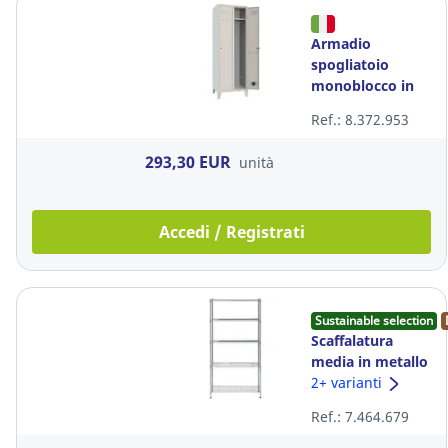
Armadio
spogliatoio
monoblocco in
lamiera di acciaio
Ref.: 8.372.953
2 ante grigio
293,30 EUR
unità
Accedi / Registrati
Sustainable selection
Scaffalatura
media in metallo
5 ripiani Mobi
2+ varianti
Alba
Ref.: 7.464.679
h200xl90xh35