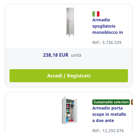
Armadio
spogliatoio
monoblocco in
lamiera di acciaio
Ref.: 5.736.539
1 anta con
divisorio grigio
238,18 EUR
unità
Accedi / Registrati
Sustainable selection
Armadio porta
scope in metallo
a due ante
battenti e 4
Ref.: 12.292.076
ripiani