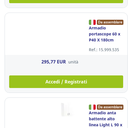
Da assemblare
Armadio
portascope 60 x
P40 X 180cm
metallo grigio
Ref.: 15.999.535
295,77 EUR
unità
Accedi / Registrati
Da assemblare
Armadio anta
battente alto
linea Light L 90 x