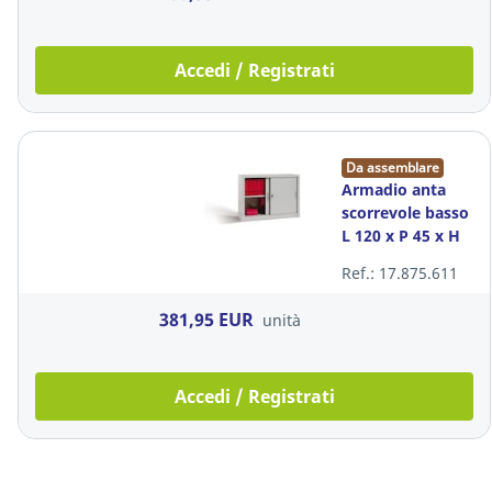
Accedi / Registrati
Da assemblare
Armadio anta
scorrevole basso
L 120 x P 45 x H
88
Ref.: 17.875.611
381,95 EUR
unità
Accedi / Registrati