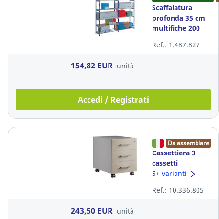
Scaffalatura
profonda 35 cm
multifiche 200
paperflow
Ref.: 1.487.827
154,82 EUR
unità
Accedi / Registrati
Da assemblare
Cassettiera 3
cassetti
MecoOffice linea
5+ varianti
Wood L42 x P56
Ref.: 10.336.805
x H58 cm rovere
/ argento
243,50 EUR
unità