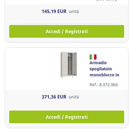
cm bianco
145,19 EUR
unità
Accedi / Registrati
Armadio
spogliatoio
monoblocco in
lamiera di acciaio
Ref.: 8.372.964
2 ante con
divisorio grigio
371,36 EUR
unità
Accedi / Registrati