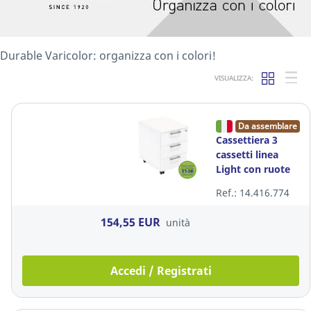
Durable Varicolor: organizza con i colori!
VISUALIZZA:
Da assemblare
Cassettiera 3
cassetti linea
Light con ruote
L41,5 x P55 x H60
Ref.: 14.416.774
bianco
154,55 EUR
unità
Accedi / Registrati