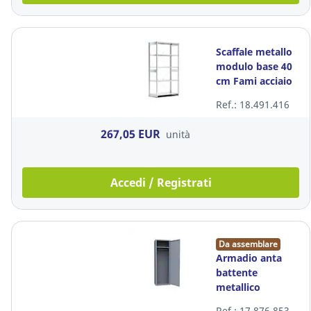
Scaffale metallo
modulo base 40
cm Fami acciaio
zincato
Ref.: 18.491.416
100x40x200 cm
267,05 EUR
unità
Accedi / Registrati
Da assemblare
Armadio anta
battente
metallico
polifunzionale
Ref.: 17.876.853