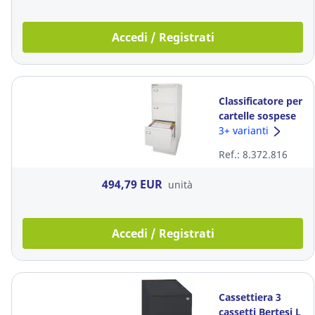
Accedi / Registrati
Classificatore per
cartelle sospese
Kubo Bertesi 4
3+ varianti
cassetti in
Ref.: 8.372.816
metallo bianco
494,79 EUR
unità
Accedi / Registrati
Cassettiera 3
cassetti Bertesi L