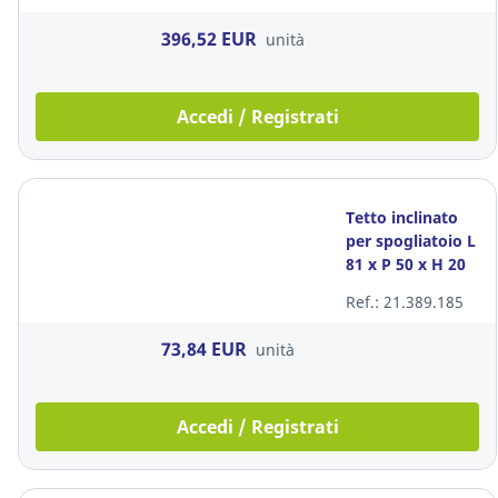
metallo bianco
396,52 EUR
unità
Accedi / Registrati
Tetto inclinato
per spogliatoio L
81 x P 50 x H 20
cm in acciaio
Ref.: 21.389.185
73,84 EUR
unità
Accedi / Registrati