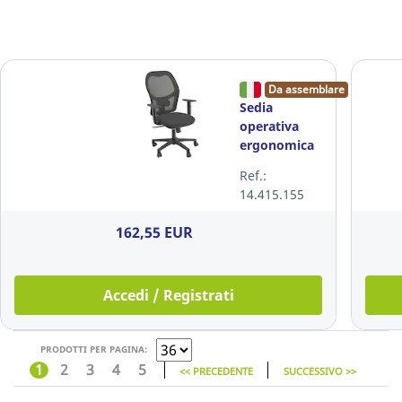
Da assemblare
Sedia
operativa
ergonomica
Unisit
Ref.:
Hubble
14.415.155
sincrono
nero
162,55 EUR
braccioli
inclusi
Accedi / Registrati
PRODOTTI PER PAGINA:
1
2
3
4
5
<< PRECEDENTE
SUCCESSIVO >>