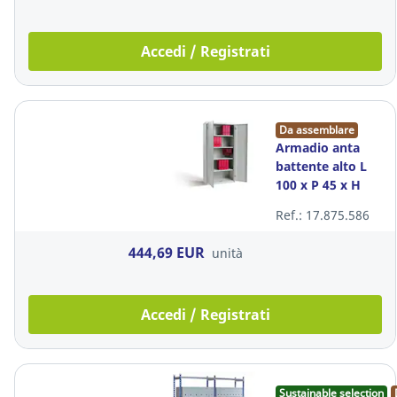
Accedi / Registrati
Da assemblare
Armadio anta
battente alto L
100 x P 45 x H
200
Ref.: 17.875.586
444,69 EUR
unità
Accedi / Registrati
Sustainable selection