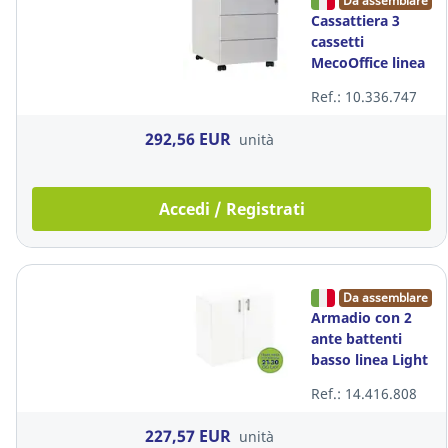
Da assemblare
Cassattiera 3
cassetti
MecoOffice linea
Metal
Ref.: 10.336.747
L42xP54xH54 cm
grigio
292,56 EUR
unità
Accedi / Registrati
Da assemblare
Armadio con 2
ante battenti
basso linea Light
L90xP45xH85 cm
Ref.: 14.416.808
bianco
227,57 EUR
unità