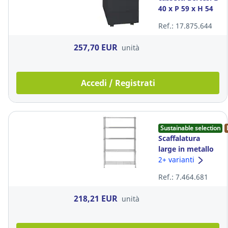
40 x P 59 x H 54
cm nero
Ref.: 17.875.644
257,70 EUR
unità
Accedi / Registrati
Sustainable selection
Scaffalatura
large in metallo
5 ripiani Mobi
2+ varianti
Alba L 120 x P 35
Ref.: 7.464.681
x H 200
218,21 EUR
unità