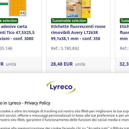
e selection
Sustainable selection
Sust
 adesive carta
Etichette fluorescenti rosse
Etic
nti Tico 47,5X25,5
rimovibili Avery L7263R
fluo
ioni - conf. 3080
99,1x38,1 mm - conf. 350
mm g
535.146
Ref.: 3.780.892
Ref.
UR
28,48 EUR
32,
unità
unità
i / Registrati
Accedi / Registrati
A