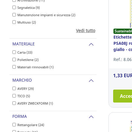
Archiviazione (11)
Segnaletica (9)
Manutenzione impianti e sicurezza (2)
Multiuso (2)
Vedi tutto
Sustainabl
Etichette
PSA08J 
MATERIALE
giallo - c
Carta (33)
Ref.: 8.0
Polietilene (2)
Materiali rinnovabili (1)
1,33 EU
MARCHIO
AVERY (29)
Acced
TICO (5)
AVERY ZWECKFORM (1)
FORMA
Rettangolare (24)