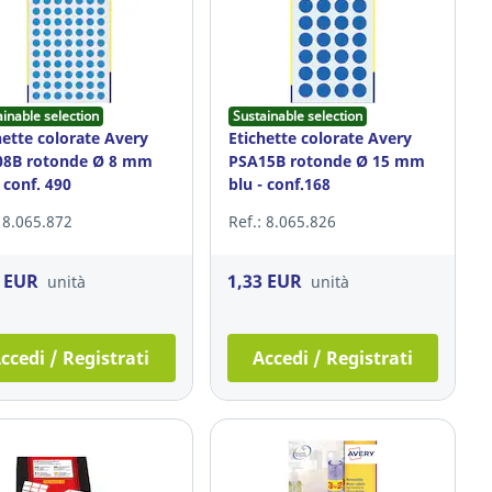
ainable selection
Sustainable selection
hette colorate Avery
Etichette colorate Avery
08B rotonde Ø 8 mm
PSA15B rotonde Ø 15 mm
- conf. 490
blu - conf.168
: 8.065.872
Ref.: 8.065.826
7 EUR
1,33 EUR
unità
unità
ccedi / Registrati
Accedi / Registrati