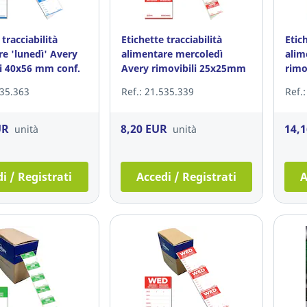
 tracciabilità
Etichette tracciabilità
Etich
re 'lunedì' Avery
alimentare mercoledì
alim
li 40x56 mm conf.
Avery rimovibili 25x25mm
rimo
conf 1000
500
535.363
Ref.: 21.535.339
Ref.
UR
8,20 EUR
14,
unità
unità
i / Registrati
Accedi / Registrati
A