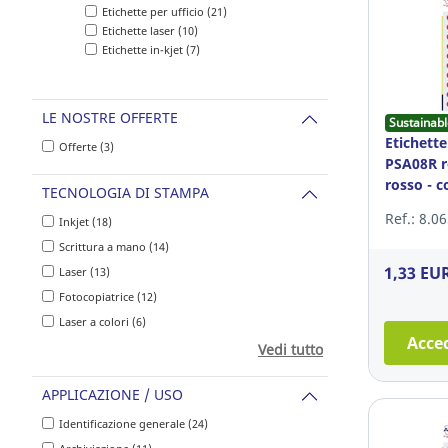
Etichette per ufficio (21)
Etichette laser (10)
Etichette in-kjet (7)
LE NOSTRE OFFERTE
Sustainabl
Etichette
Offerte (3)
PSA08R 
rosso - c
TECNOLOGIA DI STAMPA
Ref.: 8.0
Inkjet (18)
Scrittura a mano (14)
1,33 EU
Laser (13)
Fotocopiatrice (12)
Laser a colori (6)
Acced
Vedi tutto
APPLICAZIONE / USO
Identificazione generale (24)