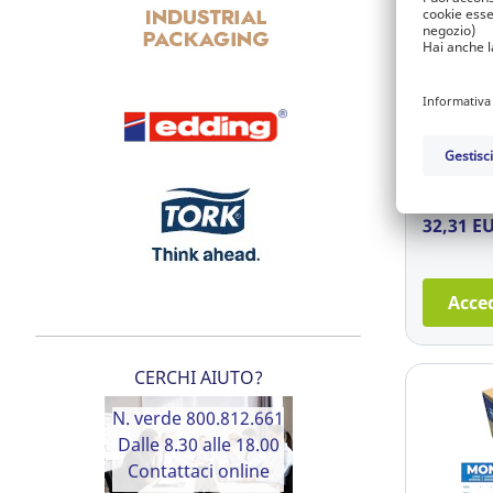
Sustainabl
Etichette
fluoresce
mm verde
Ref.: 21.
32,31 E
Acced
CERCHI AIUTO?
N. verde 800.812.661
Dalle 8.30 alle 18.00
Contattaci online