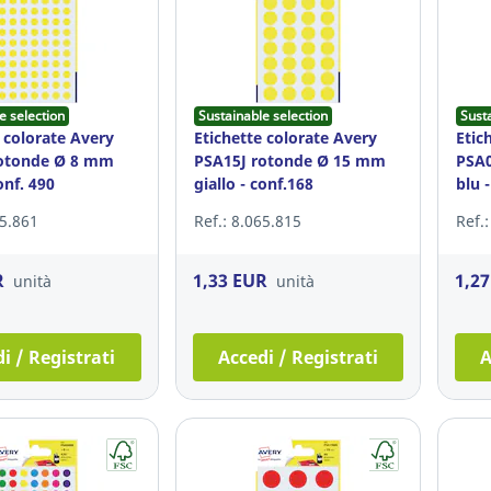
e selection
Sustainable selection
Sust
 colorate Avery
Etichette colorate Avery
Etic
rotonde Ø 8 mm
PSA15J rotonde Ø 15 mm
PSA
onf. 490
giallo - conf.168
blu 
65.861
Ref.: 8.065.815
Ref.
R
1,33 EUR
1,2
unità
unità
i / Registrati
Accedi / Registrati
A