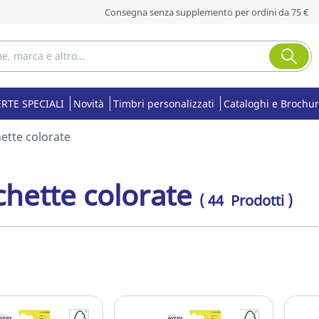
Consegna senza supplemento per ordini da 75 €
RTE SPECIALI
Novità
Timbri personalizzati
Cataloghi e Brochu
hette colorate
chette colorate
( 44 Prodotti )