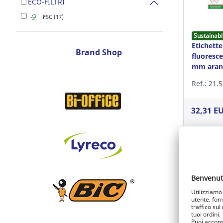
ECO-FILTRI
FSC (17)
Sustainabl
Etichette
Brand Shop
fluoresce
mm aranc
Ref.: 21.
32,31 E
Acced