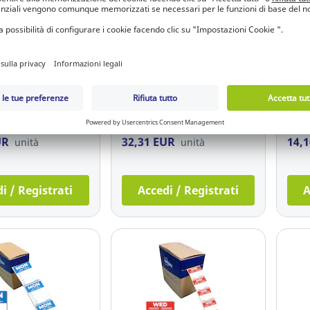
e selection
Sustainable selection
 adesive carta
Etichette adesive carta
Etich
nti Tico 47,5X25,5
fluorescenti Tico
alim
 - conf. 3080
210x297mm arancione -
rimo
conf. 70
500
535.124
Ref.: 21.535.102
Ref.
UR
32,31 EUR
14,
unità
unità
i / Registrati
Accedi / Registrati
A