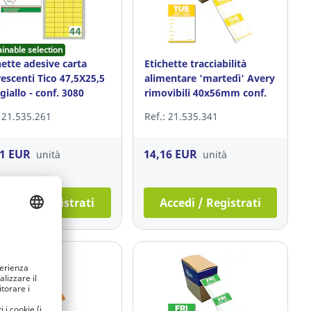
ainable selection
hette adesive carta
Etichette tracciabilità
rescenti Tico 47,5X25,5
alimentare 'martedì' Avery
iallo - conf. 3080
rimovibili 40x56mm conf.
500
: 21.535.261
Ref.: 21.535.341
31 EUR
14,16 EUR
unità
unità
ccedi / Registrati
Accedi / Registrati