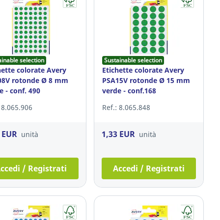
ainable selection
Sustainable selection
hette colorate Avery
Etichette colorate Avery
08V rotonde Ø 8 mm
PSA15V rotonde Ø 15 mm
e - conf. 490
verde - conf.168
: 8.065.906
Ref.: 8.065.848
3 EUR
1,33 EUR
unità
unità
ccedi / Registrati
Accedi / Registrati