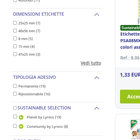
Rotondo (11)
DIMENSIONI ETICHETTE
25x25 mm (7)
Sustainabl
40x56 mm (7)
Etichette
8 mm (5)
PSA08MX
15 mm (4)
colori ass
47x25 mm (3)
Ref.: 8.0
Vedi tutto
1,33 EU
TIPOLOGIA ADESIVO
Permanente (19)
Riposizionabile (16)
Acced
SUSTAINABLE SELECTION
Planet by Lyreco (19)
Community by Lyreco (8)