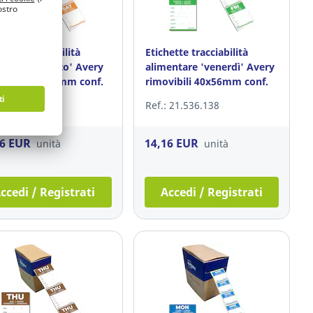
ette tracciabilità
Etichette tracciabilità
entare 'sabato' Avery
alimentare 'venerdì' Avery
vibili 40x56 mm conf.
rimovibili 40x56mm conf.
500
: 21.535.317
Ref.: 21.536.138
16 EUR
14,16 EUR
unità
unità
ccedi / Registrati
Accedi / Registrati