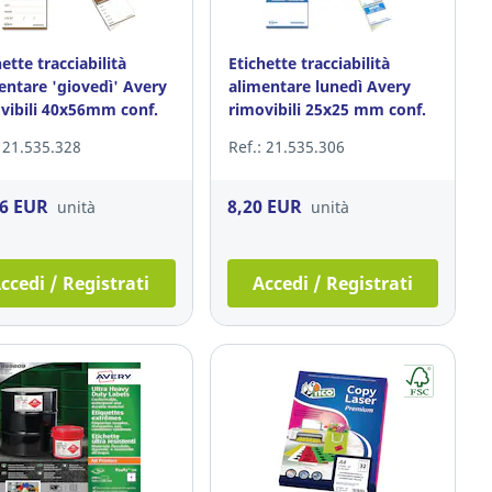
ette tracciabilità
Etichette tracciabilità
entare 'giovedì' Avery
alimentare lunedì Avery
vibili 40x56mm conf.
rimovibili 25x25 mm conf.
1.000
: 21.535.328
Ref.: 21.535.306
16 EUR
8,20 EUR
unità
unità
ccedi / Registrati
Accedi / Registrati