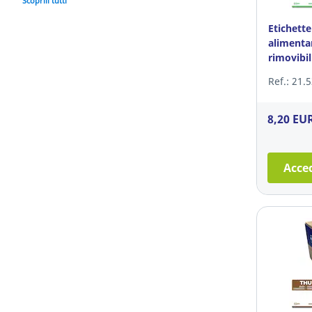
Scoprili tutti
Etichette
alimenta
rimovibi
1.000
Ref.: 21.
8,20 EU
Acced