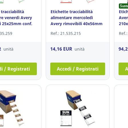
Sust
 tracciabilità
Etichette tracciabilità
Etic
re venerdì Avery
alimentare mercoledì
Aver
li 25x25mm conf.
Avery rimovibili 40x56mm
210x
conf. 500
100
535.259
Ref.: 21.535.215
Ref.
R
14,16 EUR
94,
unità
unità
i / Registrati
Accedi / Registrati
A