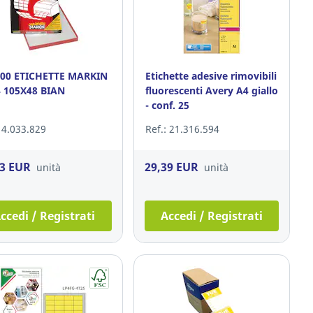
200 ETICHETTE MARKIN
Etichette adesive rimovibili
 105X48 BIAN
fluorescenti Avery A4 giallo
- conf. 25
: 4.033.829
Ref.: 21.316.594
33 EUR
29,39 EUR
unità
unità
ccedi / Registrati
Accedi / Registrati