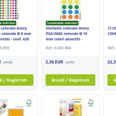
e selection
Sustainable selection
 colorate Avery
Etichette colorate Avery
/C1
 rotonde Ø 8 mm
PSA19MX rotonde Ø 19
C504
ortiti - conf. 420
mm colori assortiti -
conf.90
65.859
Ref.: 8.065.804
Ref.
R
2,36 EUR
22,
unità
unità
i / Registrati
Accedi / Registrati
A