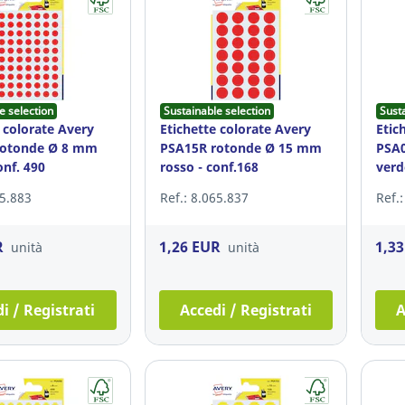
e selection
Sustainable selection
Sust
 colorate Avery
Etichette colorate Avery
Etic
rotonde Ø 8 mm
PSA15R rotonde Ø 15 mm
PSA
onf. 490
rosso - conf.168
verd
65.883
Ref.: 8.065.837
Ref.
R
1,26 EUR
1,3
unità
unità
i / Registrati
Accedi / Registrati
A