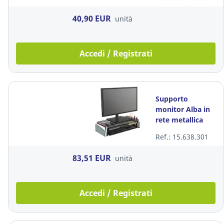
40,90 EUR
unità
Accedi / Registrati
Supporto
monitor Alba in
rete metallica
con organizer
Ref.: 15.638.301
nero
83,51 EUR
unità
Accedi / Registrati