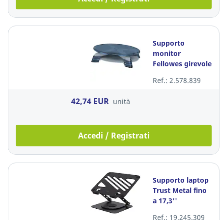
Supporto
monitor
Fellowes girevole
TFT / LCD
Ref.: 2.578.839
42,74 EUR
unità
Accedi / Registrati
Supporto laptop
Trust Metal fino
a 17,3''
Ref.: 19.245.309