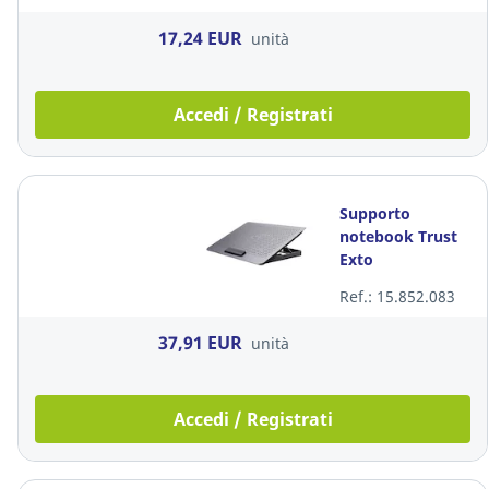
17,24 EUR
unità
Accedi / Registrati
Supporto
notebook Trust
Exto
raffreddante per
Ref.: 15.852.083
pc fino a 16''
37,91 EUR
unità
Accedi / Registrati