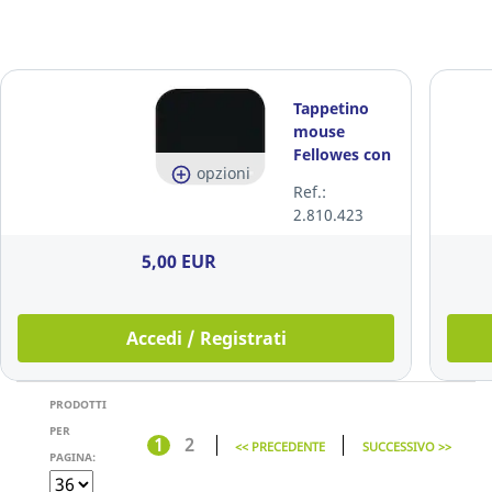
Tappetino
mouse
Fellowes con
opzioni
microban
Ref.:
2.810.423
5,00 EUR
Accedi / Registrati
PRODOTTI
PER
1
2
<< PRECEDENTE
SUCCESSIVO >>
PAGINA: