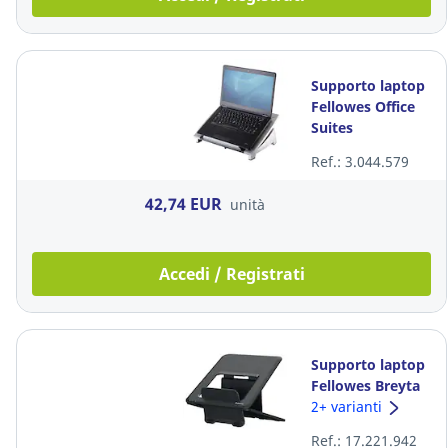
Supporto laptop
Fellowes Office
Suites
Ref.: 3.044.579
42,74 EUR
unità
Accedi / Registrati
Supporto laptop
Fellowes Breyta
nero
2+ varianti
Ref.: 17.221.942