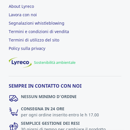
About Lyreco
Lavora con noi
Segnalazioni whistleblowing
Termini e condizioni di vendita
Termini di utilizzo del sito
Policy sulla privacy
Sostenibilità ambientale
SEMPRE IN CONTATTO CON NOI
NESSUN MINIMO D'ORDINE
CONSEGNA IN 24 ORE
per ogni ordine inserito entro le h 17.00
SEMPLICE GESTIONE DEI RESI
30 giorni di tempo per cambiare il prodotto