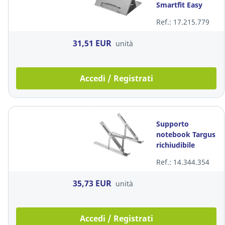
Smartfit Easy
Riser 17''
Ref.: 17.215.779
31,51 EUR
unità
Accedi / Registrati
Supporto
notebook Targus
richiudibile
Ref.: 14.344.354
35,73 EUR
unità
Accedi / Registrati