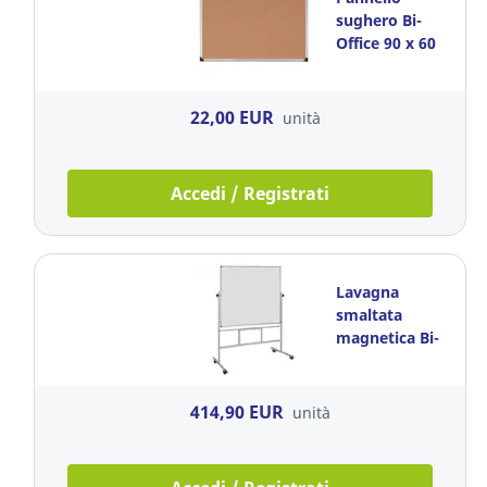
sughero Bi-
Office 90 x 60
cm
22,00 EUR
unità
Accedi / Registrati
Lavagna
smaltata
magnetica Bi-
Office
orientabile 150
x 120 cm
414,90 EUR
unità