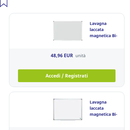
Lavagna
laccata
magnetica Bi-
Office
BioFusion
L120xH90cm
48,96 EUR
unità
Accedi / Registrati
Lavagna
laccata
magnetica Bi-
Office Earth-it
120 x 90 cm