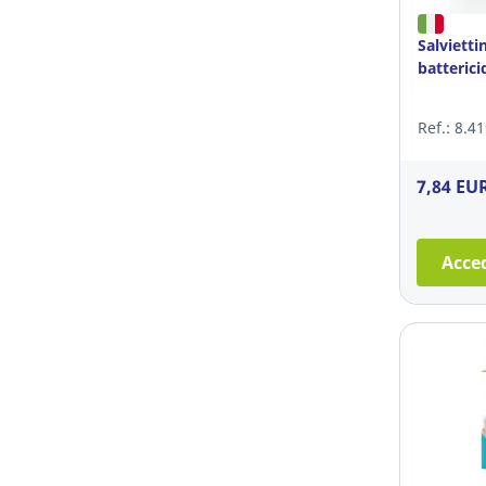
Salvietti
batterici
Ref.: 8.4
7,84 EU
Acced