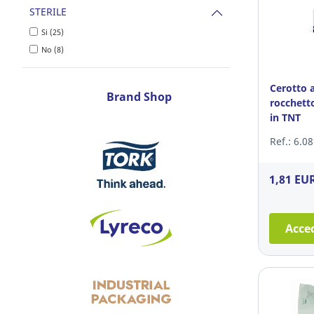
STERILE
Si (25)
No (8)
Cerotto 
Brand Shop
rocchett
in TNT
Ref.: 6.0
1,81 EU
Acced