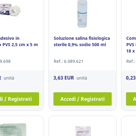
adesivo in
Soluzione salina fisiologica
Comp
o PVS 2,5 cm x 5 m
sterile 0,9% sodio 500 ml
PVS 
18 x
89.698
Ref.: 6.089.621
Ref.
R
3,63 EUR
0,2
unità
unità
i / Registrati
Accedi / Registrati
A