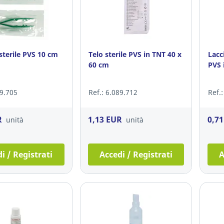
sterile PVS 10 cm
Telo sterile PVS in TNT 40 x
Lacc
60 cm
PVS i
19.705
Ref.: 6.089.712
Ref.
R
1,13 EUR
0,7
unità
unità
i / Registrati
Accedi / Registrati
A