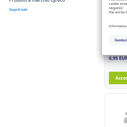
Prodotti a marchio Lyreco
Scoprili tutti
Acqua os
per disin
250 ml
Ref.: 18.
0,95 EU
Acced