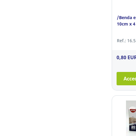
/Benda el
10cm x 
Ref.: 16.
0,80 EU
Acced