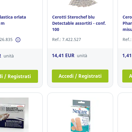
astica orlata
Cerotti Sterochef blu
Cero
4 m
Detectable assortiti - conf.
Pha
100
misu
526.835
Ref.: 7.422.527
Ref.
14,41 EUR
1,4
R
unità
unità
Accedi / Registrati
A
i / Registrati