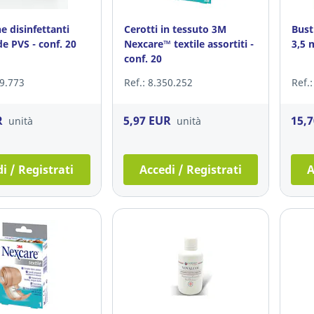
ne disinfettanti
Cerotti in tessuto 3M
Bust
de PVS - conf. 20
Nexcare™ textile assortiti -
3,5 
conf. 20
19.773
Ref.: 8.350.252
Ref.
R
5,97 EUR
15,
unità
unità
i / Registrati
Accedi / Registrati
A