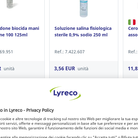
done biocida mani
Soluzione salina fisiologica
Cero
ine 100 125ml
sterile 0,9% sodio 250 ml
assor
569.951
Ref.: 7.422.607
Ref.
R
3,56 EUR
11,
unità
unità
i / Registrati
Accedi / Registrati
A