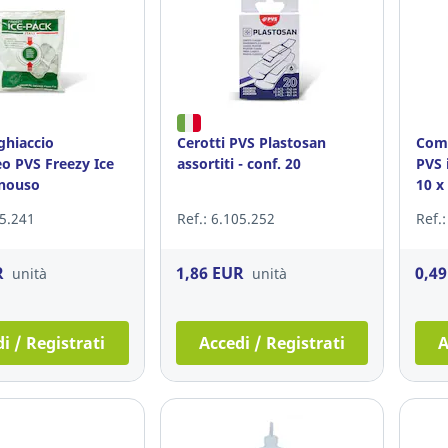
ghiaccio
Cerotti PVS Plastosan
Comp
eo PVS Freezy Ice
assortiti - conf. 20
PVS 
nouso
10 x
05.241
Ref.: 6.105.252
Ref.
R
1,86 EUR
0,4
unità
unità
i / Registrati
Accedi / Registrati
A