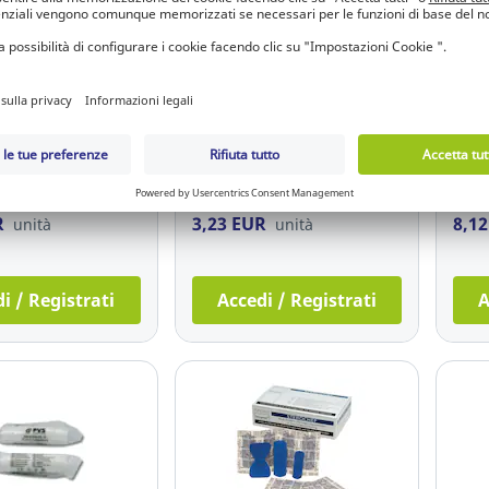
sigenata Pharma
Forbici taglia bendaggi PVS
Cero
fezione cute lesa
autoclavabili
stre
280.601
Ref.: 8.419.751
Ref.
R
3,23 EUR
8,1
unità
unità
i / Registrati
Accedi / Registrati
A