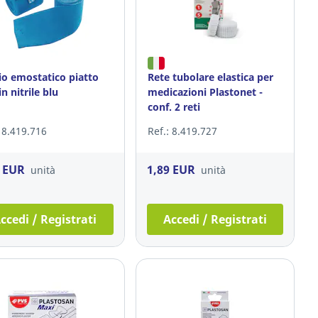
io emostatico piatto
Rete tubolare elastica per
n nitrile blu
medicazioni Plastonet -
conf. 2 reti
: 8.419.716
Ref.: 8.419.727
1 EUR
1,89 EUR
unità
unità
ccedi / Registrati
Accedi / Registrati