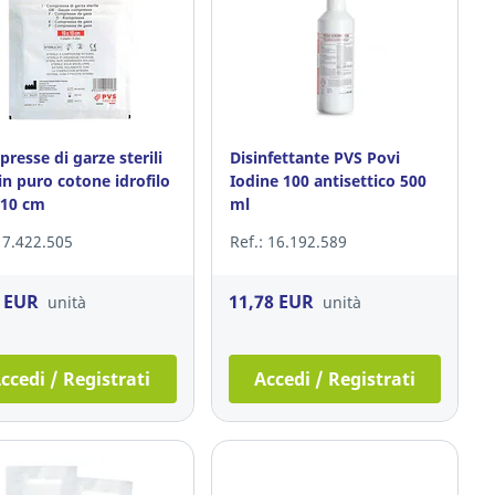
resse di garze sterili
Disinfettante PVS Povi
in puro cotone idrofilo
Iodine 100 antisettico 500
 10 cm
ml
: 7.422.505
Ref.: 16.192.589
9 EUR
11,78 EUR
unità
unità
ccedi / Registrati
Accedi / Registrati