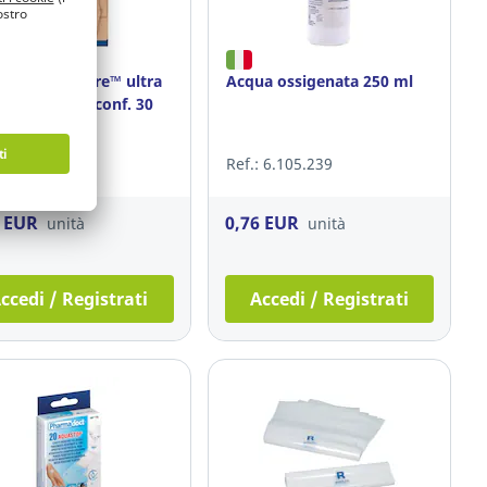
tti 3M Nexcare™ ultra
Acqua ossigenata 250 ml
tch assortiti- conf. 30
: 3.778.894
Ref.: 6.105.239
2 EUR
0,76 EUR
unità
unità
ccedi / Registrati
Accedi / Registrati