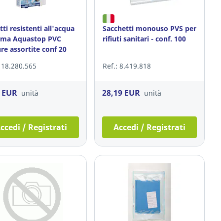
tti resistenti all'acqua
Sacchetti monouso PVS per
rma Aquastop PVC
rifiuti sanitari - conf. 100
re assortite conf 20
: 18.280.565
Ref.: 8.419.818
1 EUR
28,19 EUR
unità
unità
ccedi / Registrati
Accedi / Registrati