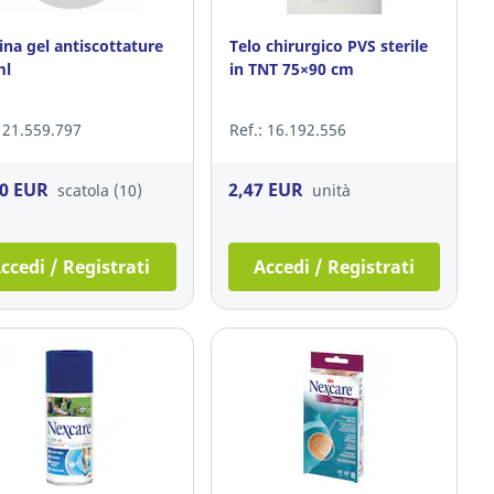
ina gel antiscottature
Telo chirurgico PVS sterile
ml
in TNT 75×90 cm
: 21.559.797
Ref.: 16.192.556
70 EUR
2,47 EUR
scatola (10)
unità
ccedi / Registrati
Accedi / Registrati