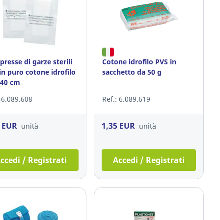
resse di garze sterili
Cotone idrofilo PVS in
in puro cotone idrofilo
sacchetto da 50 g
 40 cm
: 6.089.608
Ref.: 6.089.619
3 EUR
1,35 EUR
unità
unità
ccedi / Registrati
Accedi / Registrati