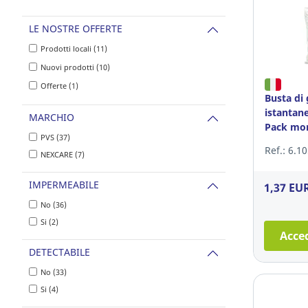
LE NOSTRE OFFERTE
Prodotti locali (11)
Nuovi prodotti (10)
Offerte (1)
Busta di 
istantan
MARCHIO
Pack mo
PVS (37)
Ref.: 6.1
NEXCARE (7)
IMPERMEABILE
1,37 EU
No (36)
Si (2)
Acced
DETECTABILE
No (33)
Si (4)