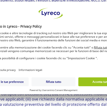
sulenti, studi legali, revisori, agenzie investigative, ecc.). Ly
sfino gli standard rigorosi adottati da Lyreco in materia di 
incaricate dell'applicazione della legge o di regolamentaz
 per rispondere a richieste di informazioni debitamente auto
e.
riti i Dati personali?
ito delle segnalazioni whistleblowing sono trattati principal
e connesse alla gestione della segnalazione, i Dati persona
tali trasferimenti avverranno nel pieno rispetto di quanto prev
R).
sere trasferiti verso Paesi terzi per i quali la Commission
’art. 45 GDPR;
di adeguatezza, il trasferimento dei Dati personali potrà a
, ai sensi dell’art. 46 GDPR, quali, a titolo esemplificativo:
europea con Decisione (UE) 2021/914, e successive modifich
e applicabili; (iii) ove richiesto dalla normativa applicabile
 valutazione preventiva del livello di protezione offerto dal