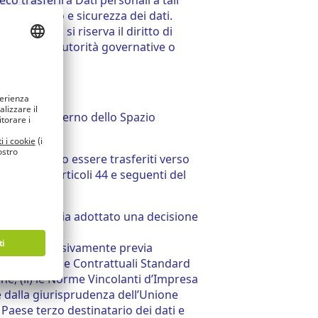
reco trasferirà Dati personali a tali
trattamento e sicurezza dei dati.
ione:
Lyreco si riserva il diritto di
rizzate di autorità governative o
mente all’interno dello Spazio
li dovessero essere trasferiti verso
isto dagli articoli 44 e seguenti del
e europea abbia adottato una decisione
vvenire esclusivamente previa
 (i) le Clausole Contrattuali Standard
e; (ii) le Norme Vincolanti d’Impresa
 e dalla giurisprudenza dell’Unione
 Paese terzo destinatario dei dati e