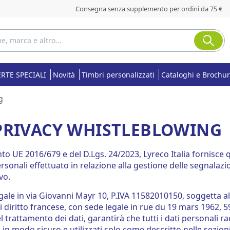
Consegna senza supplemento per ordini da 75 €
RTE SPECIALI
Novità
Timbri personalizzati
Cataloghi e Brochu
g
 PRIVACY WHISTLEBLOWING
nto UE 2016/679 e del D.Lgs. 24/2023, Lyreco Italia fornisce q
ersonali effettuato in relazione alla gestione delle segnalaz
vo.
egale in via Giovanni Mayr 10, P.IVA 11582010150, soggetta a
i diritto francese, con sede legale in rue du 19 mars 1962, 5
del trattamento dei dati, garantirà che tutti i dati personali r
in modo sicuro e utilizzati solo come descritto nelle sezioni