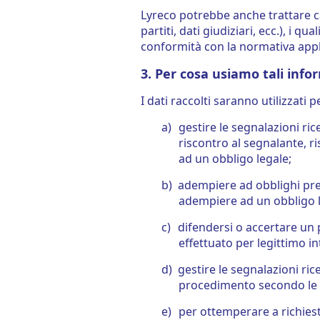
Lyreco potrebbe anche trattare cat
partiti, dati giudiziari, ecc.), i 
conformità con la normativa appl
3. Per cosa usiamo tali info
I dati raccolti saranno utilizzati p
a)
gestire le segnalazioni ric
riscontro al segnalante, ri
ad un obbligo legale;
b)
adempiere ad obblighi previ
adempiere ad un obbligo l
c)
difendersi o accertare un pr
effettuato per legittimo in
d)
gestire le segnalazioni ri
procedimento secondo le pol
e)
per ottemperare a richieste