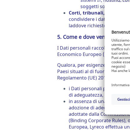
sistemi IT, hosting, con
soggetti solo ove soddi
Corti, tribunali, autorità 
condividere i dati personali
laddove richiesto dalla legg
5. Come e dove vengono trasfe
I Dati personali raccolti nell’amb
Economico Europeo (SEE).
Qualora, per esigenze strettament
Paesi situati al di fuori del SEE, 
Regolamento (UE) 2016/679 (GDP
i Dati personali potranno es
di adeguatezza, ai sensi dell
in assenza di una decisione 
adozione di adeguate garanzie
adottate dalla Commissione 
(Binding Corporate Rules), ov
Europea, Lyreco effettua una