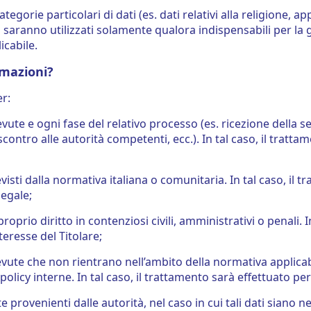
egorie particolari di dati (es. dati relativi alla religione, 
quali saranno utilizzati solamente qualora indispensabili per la
icabile.
rmazioni?
er:
evute e ogni fase del relativo processo (es. ricezione della se
scontro alle autorità competenti, ecc.). In tal caso, il trat
sti dalla normativa italiana o comunitaria. In tal caso, il t
egale;
oprio diritto in contenziosi civili, amministrativi o penali. I
teresse del Titolare;
cevute che non rientrano nell’ambito della normativa applic
icy interne. In tal caso, il trattamento sarà effettuato per 
 provenienti dalle autorità, nel caso in cui tali dati siano n