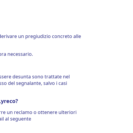
a derivare un pregiudizio concreto alle
lora necessario.
essere desunta sono trattate nel
so del segnalante, salvo i casi
Lyreco?
rre un reclamo o ottenere ulteriori
ail al seguente