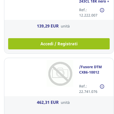
243CL 18K nero +
colori
Ref.:
12.222.007
139,29 EUR
unità
Accedi / Registrati
/Fusore DTM
CX86-10012
Ref.:
22.741.076
462,31 EUR
unità