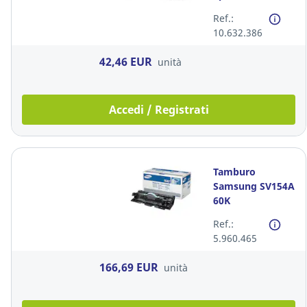
C13T671600 50K
Ref.:
10.632.386
42,46 EUR
unità
Accedi / Registrati
Tamburo
Samsung SV154A
60K
Ref.:
5.960.465
166,69 EUR
unità