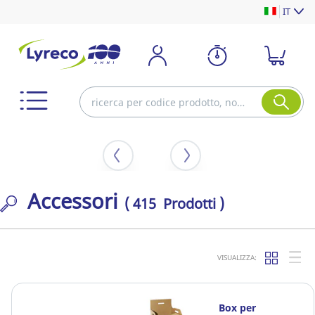
IT
Accessori
( 415 Prodotti )
VISUALIZZA:
Box per