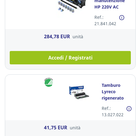
manutenzione
HP 220V AC
CE525-6790
Ref.:
21.841.042
284,78 EUR
unità
Accedi / Registrati
Tamburo
Lyreco
rigenerato
Brother
Ref.:
DR2400
13.027.022
41,75 EUR
unità