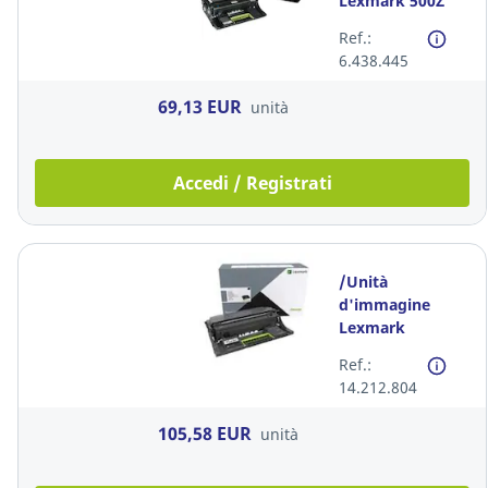
Lexmark 500Z
50F0Z00N 60K
Ref.:
6.438.445
69,13 EUR
unità
Accedi / Registrati
/Unità
d'immagine
Lexmark
56F0ZA0 60K
Ref.:
nero
14.212.804
105,58 EUR
unità