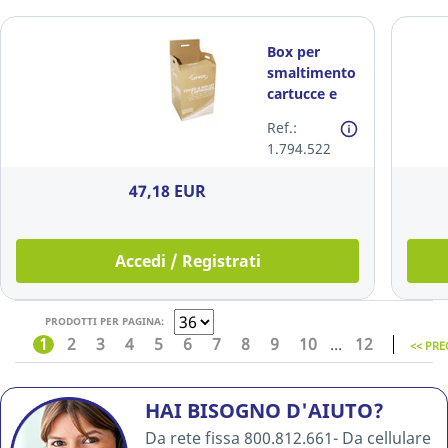
Box per
smaltimento
cartucce e
toner
Ref.:
1.794.522
47,18 EUR
Accedi / Registrati
PRODOTTI PER PAGINA:
1
2
3
4
5
6
7
8
9
10
...
12
<< PRE
HAI BISOGNO D'AIUTO?
Da rete fissa 800.812.661- Da cellulare