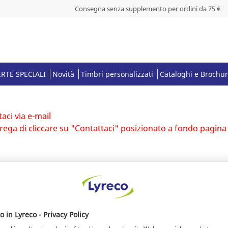
Consegna senza supplemento per ordini da 75 €
RTE SPECIALI
Novità
Timbri personalizzati
Cataloghi e Brochu
aci via e-mail
 prega di cliccare su "Contattaci" posizionato a fondo pagina
I più venduti: