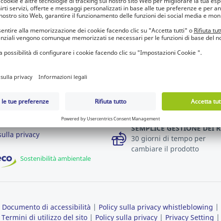
CO
SEMPRE IN CONTATTO CON
NOI
Lyreco
NESSUN MINIMO D'ORDI
 con noi
azioni whistleblowing
CONSEGNA IN 24 ORE
per ogni ordine inserito en
i e condizioni di vendita
le h 17.00
 di utilizzo del sito
SEMPLICE GESTIONE DEI R
sulla privacy
30 giorni di tempo per
cambiare il prodotto
Sostenibilità ambientale
Documento di accessibilità
|
Policy sulla privacy whistleblowing
|
Termini di utilizzo del sito
|
Policy sulla privacy
|
Privacy Setting
|