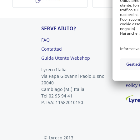
SERVE AIUTO?
LYRE
FAQ
About 
Contattaci
Lavora
Guida Utente Webshop
Segnal
Termin
Lyreco Italia
Via Papa Giovanni Paolo II snc
Termini
20040
Policy 
Cambiago
(MI)
Italia
Tel 02 95 94 41
P. IVA: 11582010150
© Lyreco 2013