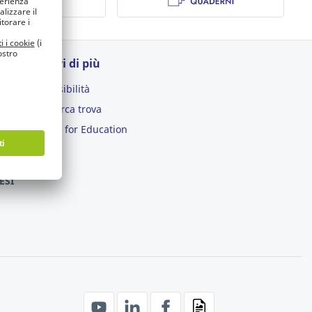
Scopri di più
Accessibilità
NE
Chi cerca trova
Lyreco for Education
tro
ESI