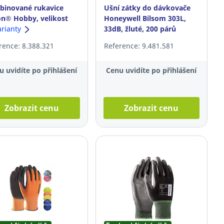
inované rukavice
Ušní zátky do dávkovače
n® Hobby, velikost
Honeywell Bilsom 303L,
modré, 12 párů
arianty
33dB, žluté, 200 párů
rence: 8.388.321
Reference: 9.481.581
u uvidíte po přihlášení
Cenu uvidíte po přihlášení
Zobrazit cenu
Zobrazit cenu