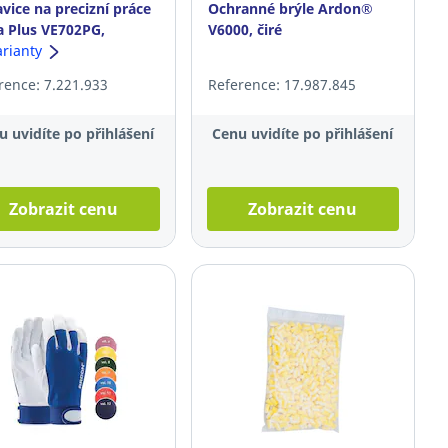
vice na precizní práce
Ochranné brýle Ardon®
a Plus VE702PG,
V6000, čiré
kost 9, šedé, 12 párů
arianty
rence: 7.221.933
Reference: 17.987.845
u uvidíte po přihlášení
Cenu uvidíte po přihlášení
Zobrazit cenu
Zobrazit cenu