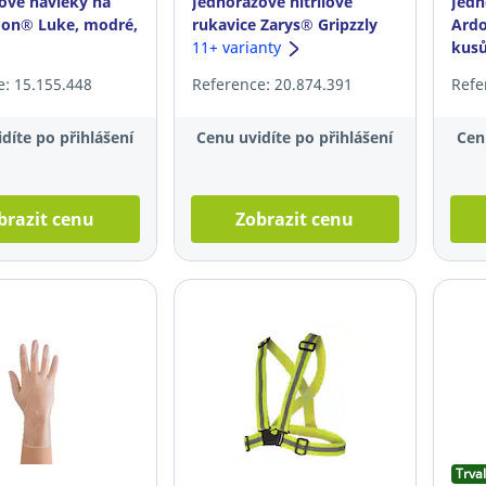
ové návleky na
Jednorázové nitrilové
Jedn
don® Luke, modré,
rukavice Zarys® Gripzzly
Ardo
black, velikost L, 50ks
11+ varianty
kus
e: 15.155.448
Reference: 20.874.391
Refe
díte po přihlášení
Cenu uvidíte po přihlášení
Cen
brazit cenu
Zobrazit cenu
Trval