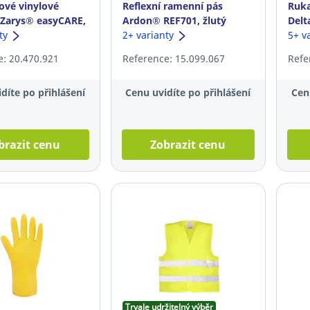
ové vinylové
Reflexní ramenní pás
Ruka
 Zarys® easyCARE,
Ardon® REF701, žlutý
Delt
L, 100ks
nty
2+ varianty
veli
5+ v
e: 20.470.921
Reference: 15.099.067
Refe
díte po přihlášení
Cenu uvidíte po přihlášení
Cen
brazit cenu
Zobrazit cenu
Trvale udržitelný výběr