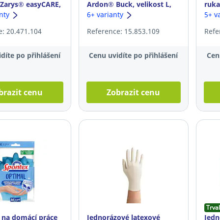
 Zarys® easyCARE,
Ardon® Buck, velikost L,
ruka
 M, modré, 100ks
anty
černé, 12 párů
6+ varianty
Unic
5+ v
100k
e: 20.471.104
Reference: 15.853.109
Refe
díte po přihlášení
Cenu uvidíte po přihlášení
Cen
brazit cenu
Zobrazit cenu
Trval
 na domácí práce
Jednorázové latexové
Jedn