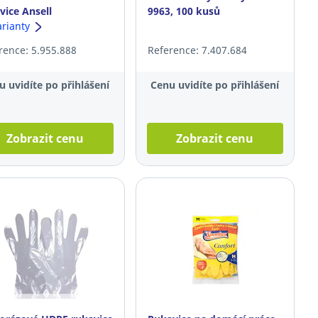
vice Ansell
9963, 100 kusů
hNTuff® 92-600,
arianty
kost L, 100ks
rence: 5.955.888
Reference: 7.407.684
u uvidíte po přihlášení
Cenu uvidíte po přihlášení
Zobrazit cenu
Zobrazit cenu