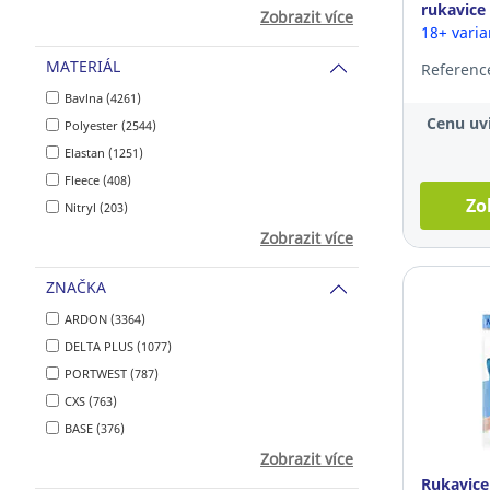
rukavice
Zobrazit více
velikost
18+ vari
MATERIÁL
Referenc
Bavlna (4261)
Cenu uvi
Polyester (2544)
Elastan (1251)
Fleece (408)
Zo
Nitryl (203)
Zobrazit více
ZNAČKA
ARDON (3364)
DELTA PLUS (1077)
PORTWEST (787)
CXS (763)
BASE (376)
Zobrazit více
Rukavice