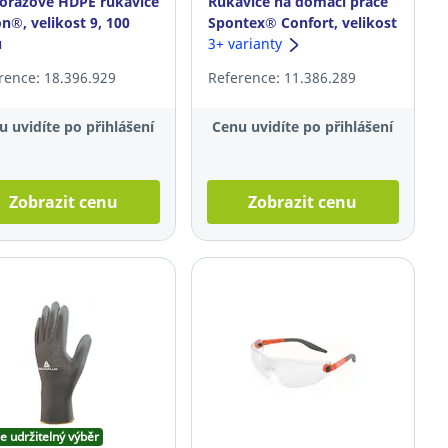
orázové HDPE rukavice
Rukavice na domácí práce
n®, velikost 9, 100
Spontex® Confort, velikost
ů
M, 2 páry
3+ varianty
rence: 18.396.929
Reference: 11.386.289
u uvidíte po přihlášení
Cenu uvidíte po přihlášení
Zobrazit cenu
Zobrazit cenu
e udržitelný výběr