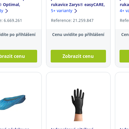
 Optimal,
rukavice Zarys® easyCARE,
ruka
 M
nty
velikost M, 100ks
5+ varianty
Touc
4+ v
veli
: 6.669.261
Reference: 21.259.847
Refe
díte po přihlášení
Cenu uvidíte po přihlášení
Cen
brazit cenu
Zobrazit cenu