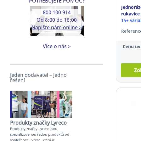
POTŘEBUJETE POMOC?
Jednoráz
800 100 914
rukavice
Od 8:00 do 16:00
FLEX, vel
15+ vari
Napište nám online >
100ks
Referenc
Více o nás >
Cenu uvi
Zo
Jeden dodavatel – Jedno
řešení
Produkty značky Lyreco
Produkty značky Lyreco jsou
specializovanou řadou produktů od
společnosti Lyreco, která je