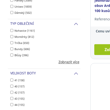
Jednoráz
Pánský (3589)
obuv Ar
Unisex (1859)
100 kusů
Dámský (502)
Referenc
TYP OBLEČENÍ
Nohavice (1161)
Cenu uvi
Montérky (812)
Trička (650)
Zo
Bundy (606)
Blůzy (396)
Zobrazit více
VELIKOST BOTY
41 (158)
40 (157)
42 (157)
43 (155)
44 (155)