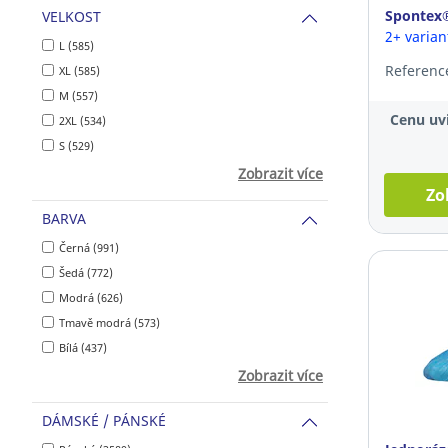
Spontex®
VELKOST
velikost
2+ varia
L (585)
Reference
XL (585)
M (557)
Cenu uvi
2XL (534)
S (529)
Zobrazit více
Zo
BARVA
Černá (991)
Šedá (772)
Modrá (626)
Tmavě modrá (573)
Bílá (437)
Zobrazit více
DÁMSKÉ / PÁNSKÉ