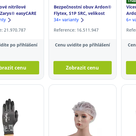
Trval
ové nitrilové
Bezpečnostní obuv Ardon®
Více
 Zarys® easyCARE
Flytex, S1P SRC, velikost
Ardo
ikost L, modré,
anty
43, černá
34+ varianty
oran
6+ v
e: 21.970.787
Reference: 16.511.947
Refe
díte po přihlášení
Cenu uvidíte po přihlášení
Cen
brazit cenu
Zobrazit cenu