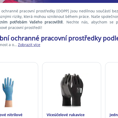
 ochranné pracovní prostředky (OOPP) jsou nedílnou součástí bezp
ůznými riziky, která mohou vzniknout během práce. Naše společnos
tním potřebám Vašeho pracoviště
. Nechte nás, abychom se po
kové pracovní prostředí!
bní ochranné pracovní prostředky podl
nost a o…
Zobrazit více
ové nitrilové
Víceúčelové rukavice
Jedn