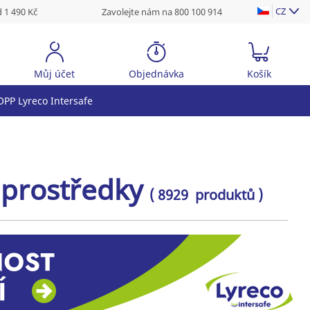
CZ
 1 490 Kč
Zavolejte nám na 800 100 914
Můj účet
Objednávka
Košík
PP Lyreco Intersafe
 prostředky
( 8929 produktů )