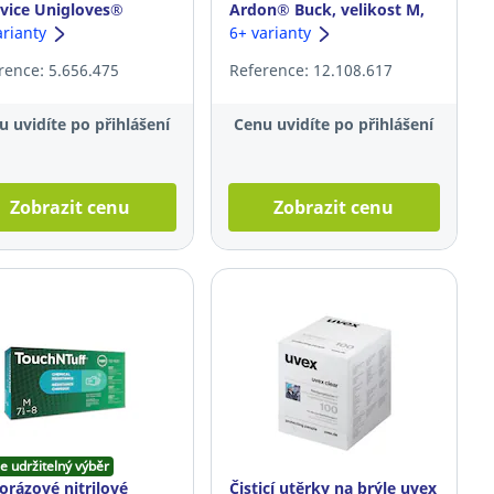
vice Unigloves®
Ardon® Buck, velikost M,
are, velikost M, modré,
arianty
bílé, 12 párů
6+ varianty
s
rence: 5.656.475
Reference: 12.108.617
u uvidíte po přihlášení
Cenu uvidíte po přihlášení
Zobrazit cenu
Zobrazit cenu
e udržitelný výběr
orázové nitrilové
Čisticí utěrky na brýle uvex