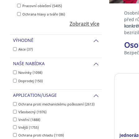
Pracovní oblečení (5405)
Osobní
Ochrana hlavy a tváře (86)
před r
Zobrazit více
konkré
bezrizi
VÝHODNĚ
Oso
Akce (37)
Bezpeč
NAŠE NABÍDKA
Novinky (1098)
Doprodej (150)
APPLICATION/USAGE
Ochrana proti mechanickému poškození (2613)
Všeobecný (1976)
Vnitřní (1888)
Vnější (1755)
Jednoráz
Ochrana proti chladu (1109)