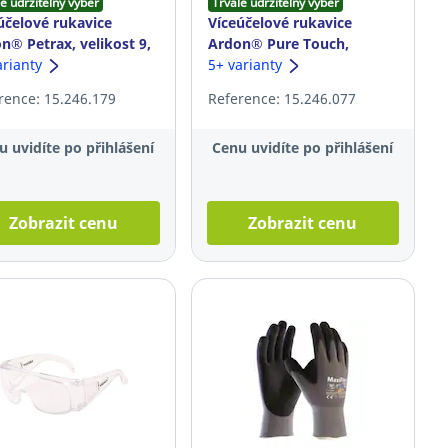
e udržitelný výběr
Trvale udržitelný výběr
účelové rukavice
Víceúčelové rukavice
n® Petrax, velikost 9,
Ardon® Pure Touch,
žové, 12 párů
arianty
velikost XL, černé, 12 párů
5+ varianty
rence: 15.246.179
Reference: 15.246.077
u uvidíte po přihlášení
Cenu uvidíte po přihlášení
Zobrazit cenu
Zobrazit cenu