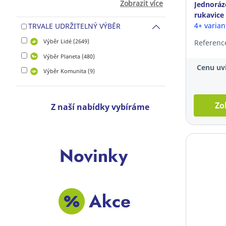
Zobrazit více
Jednoráz
rukavice
velikost 
4+ varia
TRVALE UDRŽITELNÝ VÝBĚR
Výběr Lidé (2649)
Referenc
Výběr Planeta (480)
Cenu uvi
Výběr Komunita (9)
Zo
Z naší nabídky vybíráme