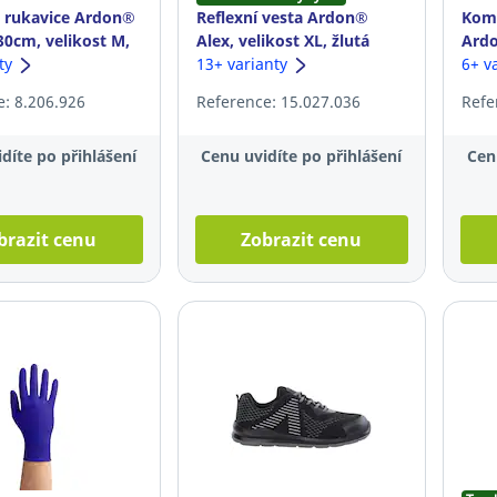
 rukavice Ardon®
Reflexní vesta Ardon®
Komb
30cm, velikost M,
Alex, velikost XL, žlutá
Ardo
 párů
nty
13+ varianty
10, 
6+ v
: 8.206.926
Reference: 15.027.036
Refe
díte po přihlášení
Cenu uvidíte po přihlášení
Cen
brazit cenu
Zobrazit cenu