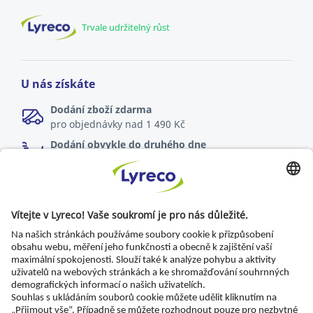
Trvale udržitelný růst
U nás získáte
Dodání zboží zdarma
pro objednávky nad 1 490 Kč
Dodání obvykle do druhého dne
online objednávky zadané do 17:00
Možnost vrácení zboží
do 30 dnů od dodání
Specialista pro každé pracoviště
Nejnovější zprávy a rady odborníků
Objevte Lyreco řešení pro ekologičtější pracoviště