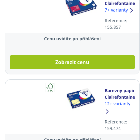
Clairefontaine
Trophée, A4,
7+ varianty
80 g/m²,
Reference:
červený
155.857
Cenu uvidíte po přihlášení
Zobrazit cenu
Barevný papír
Clairefontaine
Trophée, A4,
12+ varianty
80 g/m²,
kanárkově
Reference:
žlutý
159.474
Cenu uvidíte po přihlášení