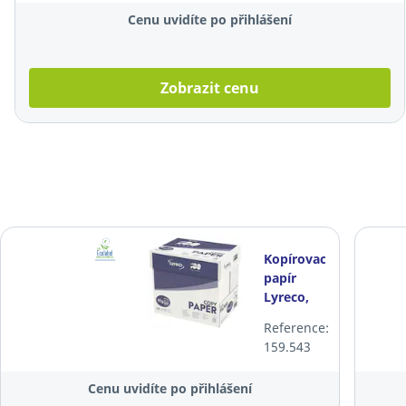
Cenu uvidíte po přihlášení
Zobrazit cenu
Kopírovací
papír
Lyreco,
A4, 80
Reference:
g/m²,
159.543
bílý, 5 x
500 listů
Cenu uvidíte po přihlášení