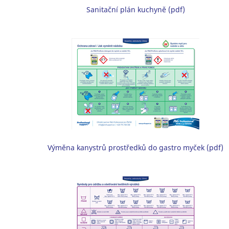
Sanitační plán kuchyně (pdf)
Výměna kanystrů prostředků do gastro myček (pdf)