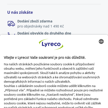
U nás získáte
Dodání zboží zdarma
pro objednávky nad 1 490 Kč
Dodání obvykle do druhého dne
online objednávky zadané do 17:00
Možnost vrácení zboží
do 30 dnů od dodání
Specialista pro každé pracoviště
Nejnovější zprávy a rady odborníků
Objevte Lyreco řešení pro ekologičtější pracoviště
© Lyreco 2026 | Dodáváme výhradně firmám a