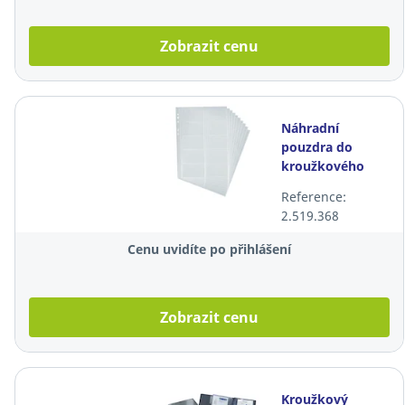
Zobrazit cenu
Náhradní
pouzdra do
kroužkového
vizitkáře
Reference:
Durable, A4, 10
2.519.368
ks
Cenu uvidíte po přihlášení
Zobrazit cenu
Kroužkový