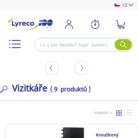
CZ
Vizitkáře
( 9 produktů )
ZOBRAZIT V:
Kroužkový