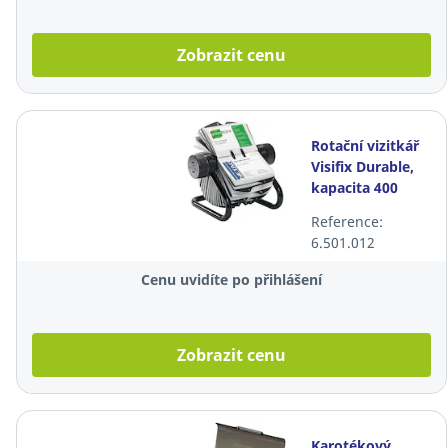
Zobrazit cenu
Rotační vizitkář
Visifix Durable,
kapacita 400
vizitek, černý
Reference:
6.501.012
Cenu uvidíte po přihlášení
Zobrazit cenu
Karotékový