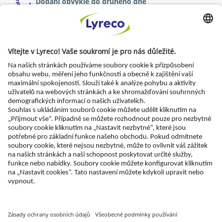
Dodání obvykle do druhého dne
online objednávky zadané do 17:00
Možnost vrácení zboží
do 30 dnů od dodání
Specialista pro každé pracoviště
Nejnovější zprávy a rady odborníků
Objevte Lyreco řešení pro ekologičtější pracoviště
© Lyreco 2026 | Dodáváme výhradně firmám a
podnikatelům. Všechny ceny jsou uvedeny bez DPH.
Právo spotřebitele na odstoupení od smlouvy se
neuplatňuje.
Impressum - Identifikační údaje
|
Všeobecné
obchodní podmínky
|
Elektronická fakturace
|
Dokumenty ke stažení
|
Prohlášení o digitální