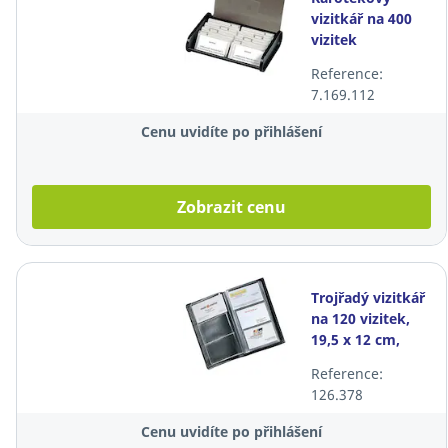
vizitkář na 400
vizitek
Exacompta Top
Reference:
Line
7.169.112
Cenu uvidíte po přihlášení
Zobrazit cenu
Trojřadý vizitkář
na 120 vizitek,
19,5 x 12 cm,
černý
Reference:
126.378
Cenu uvidíte po přihlášení