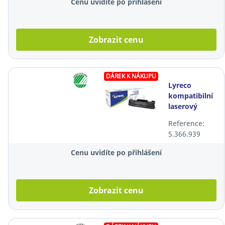
Cenu uvidíte po přihlášení
Zobrazit cenu
DÁREK K NÁKUPU
Lyreco
kompatibilní
laserový
toner HP 78A
Reference:
(CE278A),
5.366.939
černý
Cenu uvidíte po přihlášení
Zobrazit cenu