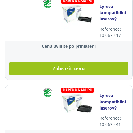
DÁREK K NÁKUPU
Lyreco
kompatibilní
laserový
toner HP 26X
Reference:
(CF226X),
10.067.417
černý
Cenu uvidíte po přihlášení
Zobrazit cenu
DÁREK K NÁKUPU
Lyreco
kompatibilní
laserový
toner HP 87X
Reference:
(CF287X),
10.067.441
černý