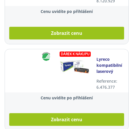
8.120.929
MLT-D116L
(SU828A),
Cenu uvidíte po přihlášení
černý
Zobrazit cenu
DÁREK K NÁKUPU
Lyreco
kompatibilní
laserový
toner HP
Reference:
131A
6.476.377
(CF210A),
černý
Cenu uvidíte po přihlášení
Zobrazit cenu