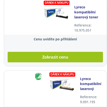
DÁREK K NÁKUPU
Lyreco
kompatibilní
laserový toner
HP 17A (CF217A),
Reference:
černý
10.975.051
Cenu uvidíte po přihlášení
Zobrazit cenu
DÁREK K NÁKUPU
Lyreco
kompatibilní
laserový
toner Brother
Reference:
TN1050,
9.091.195
černý