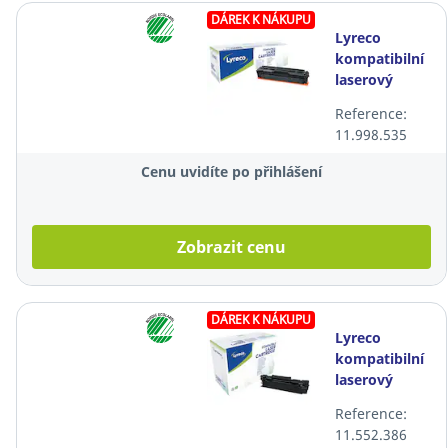
DÁREK K NÁKUPU
Lyreco
kompatibilní
laserový
toner HP
Reference:
203A
11.998.535
(CF540A),
černý
Cenu uvidíte po přihlášení
Zobrazit cenu
DÁREK K NÁKUPU
Lyreco
kompatibilní
laserový
toner HP 79A
Reference:
(CF279A),
11.552.386
černý