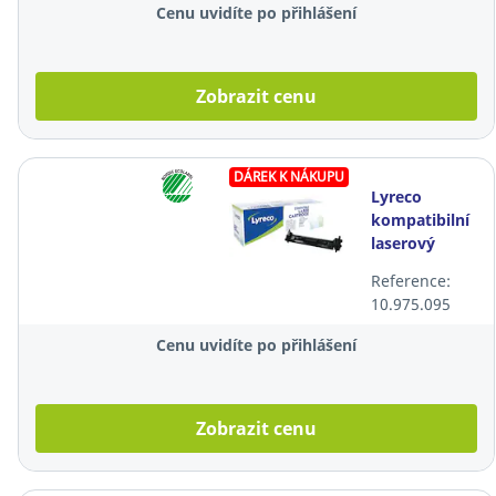
Cenu uvidíte po přihlášení
Zobrazit cenu
DÁREK K NÁKUPU
Lyreco
kompatibilní
laserový
toner HP 30A
Reference:
(CF230A),
10.975.095
černý
Cenu uvidíte po přihlášení
Zobrazit cenu