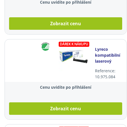
Cenu uvidíte po přihlášení
Zobrazit cenu
DÁREK K NÁKUPU
Lyreco
kompatibilní
laserový
toner HP 30X
Reference:
(CF230X),
10.975.084
černý
Cenu uvidíte po přihlášení
Zobrazit cenu