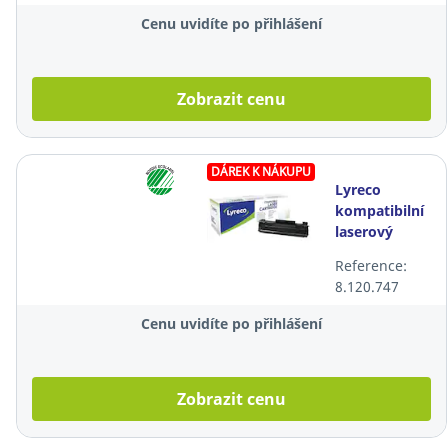
Cenu uvidíte po přihlášení
Zobrazit cenu
DÁREK K NÁKUPU
Lyreco
kompatibilní
laserový
toner HP 83X
Reference:
(CF283X),
8.120.747
černý
Cenu uvidíte po přihlášení
Zobrazit cenu