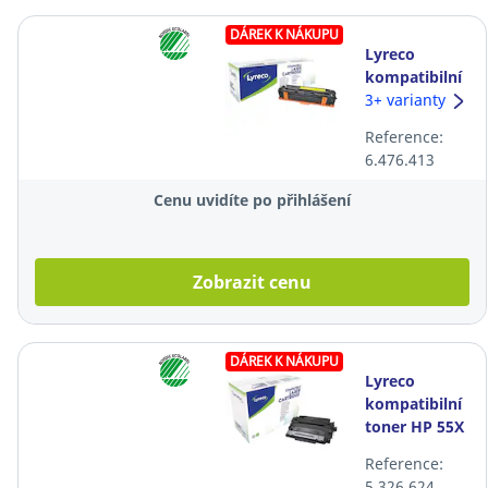
DÁREK K NÁKUPU
Lyreco
kompatibilní
laserový
3+ varianty
toner HP
Reference:
131A
6.476.413
(CF212A),
žlutý
Cenu uvidíte po přihlášení
Zobrazit cenu
DÁREK K NÁKUPU
Lyreco
kompatibilní
toner HP 55X
(CE255X)/Canon
Reference:
CRG724H
5.326.624