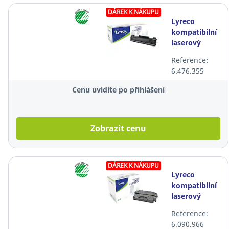
DÁREK K NÁKUPU
Lyreco
kompatibilní
laserový
toner Canon
Reference:
CRG728
6.476.355
(3500B002),
černý
Cenu uvidíte po přihlášení
Zobrazit cenu
DÁREK K NÁKUPU
Lyreco
kompatibilní
laserový
toner HP 80X
Reference:
(CF280X),
6.090.966
černý