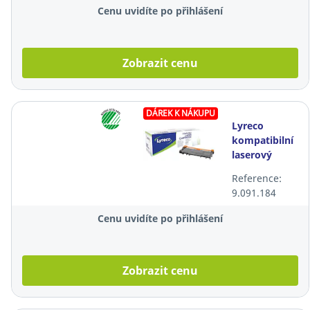
Cenu uvidíte po přihlášení
Zobrazit cenu
DÁREK K NÁKUPU
Lyreco
kompatibilní
laserový
toner Brother
Reference:
TN2320,
9.091.184
černý
Cenu uvidíte po přihlášení
Zobrazit cenu