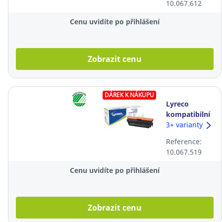
10.067.612
magenta
Cenu uvidíte po přihlášení
Zobrazit cenu
DÁREK K NÁKUPU
Lyreco
kompatibilní
toner HP
3+ varianty
508A
Reference:
(CF363A),
10.067.519
magenta
Cenu uvidíte po přihlášení
Zobrazit cenu