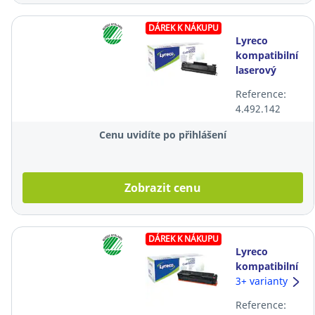
DÁREK K NÁKUPU
Lyreco
kompatibilní
laserový
toner HP 36A
Reference:
(CB436A),
4.492.142
černý
Cenu uvidíte po přihlášení
Zobrazit cenu
DÁREK K NÁKUPU
Lyreco
kompatibilní
toner HP
3+ varianty
201X
Reference:
(CF403X),