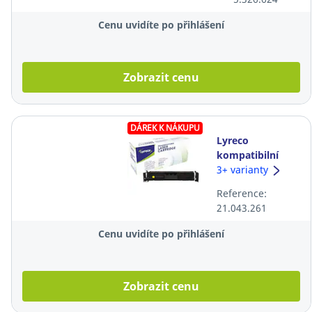
(3482B002),
černý
Cenu uvidíte po přihlášení
Zobrazit cenu
DÁREK K NÁKUPU
Lyreco
kompatibilní
toner HP
3+ varianty
W2202A, žlutý
Reference:
21.043.261
Cenu uvidíte po přihlášení
Zobrazit cenu