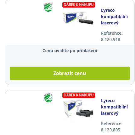
DÁREK K NÁKUPU
Lyreco
kompatibilní
laserový
toner
Reference:
Samsung
8.120.918
MLT-D111S
(SU810A),
Cenu uvidíte po přihlášení
černý
Zobrazit cenu
DÁREK K NÁKUPU
Lyreco
kompatibilní
laserový
toner HP 85A
Reference:
(CE285AD),
8.120.805
černý, 2 kusy