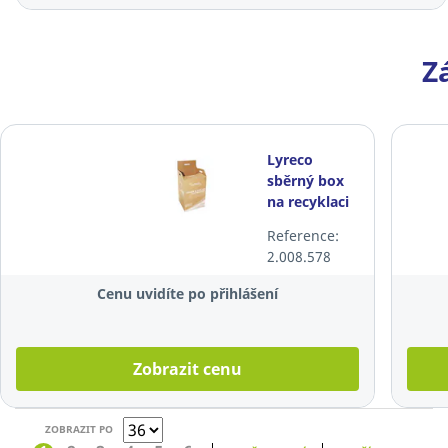
Z
Lyreco
sběrný box
na recyklaci
laserových
Reference:
tonerů a
2.008.578
inkoustů
Cenu uvidíte po přihlášení
Zobrazit cenu
ZOBRAZIT PO