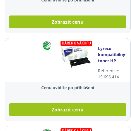
Zobrazit cenu
DÁREK K NÁKUPU
Lyreco
kompatibilný
toner HP
CF259A,
Reference:
černý
15.696.414
Cenu uvidíte po přihlášení
Zobrazit cenu
DÁREK K NÁKUPU