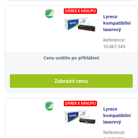
DÁREK K NÁKUPU
Lyreco
kompatibilní
laserový
toner HP
Reference:
201X
10.067.543
(CF400X),
černý
Cenu uvidíte po přihlášení
Zobrazit cenu
DÁREK K NÁKUPU
Lyreco
kompatibilní
laserový
toner
Reference:
Samsung