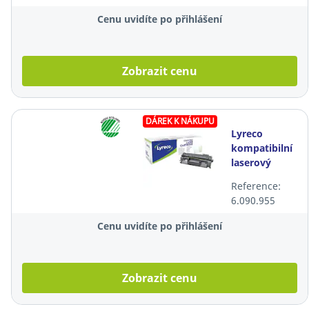
Cenu uvidíte po přihlášení
Zobrazit cenu
DÁREK K NÁKUPU
Lyreco
kompatibilní
laserový
toner HP 80A
Reference:
(CF280A),
6.090.955
černý
Cenu uvidíte po přihlášení
Zobrazit cenu