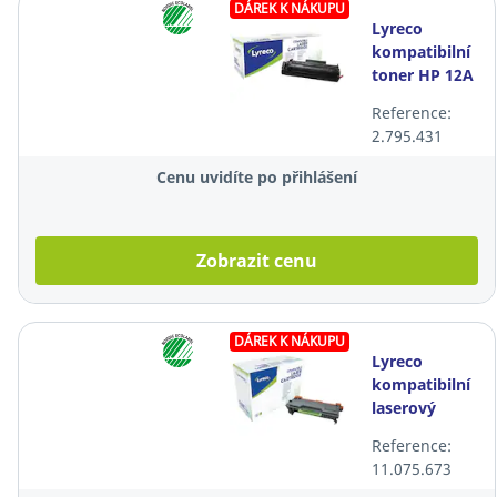
DÁREK K NÁKUPU
Lyreco
kompatibilní
toner HP 12A
(Q2612A),
Reference:
černý
2.795.431
Cenu uvidíte po přihlášení
Zobrazit cenu
DÁREK K NÁKUPU
Lyreco
kompatibilní
laserový
toner Brother
Reference:
TN3480,
11.075.673
černý