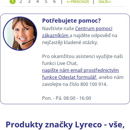
1
2
3
4
5
6
<< PŘEDCHOZÍ
DALŠÍ>>
Potřebujete pomoc?
Navštivte naše
Centrum pomoci
zákazníkům
a najděte odpověď na
nejčastěji kladené otázky.
Pro okamžitou asistenci využijte naši
funkci Live Chat,
napište nám email prostřednictvím
funkce Odeslat formulář
, anebo nám
zavolejte na číslo 800 100 914.
Pon. - Pá. 08:00 - 16:00
Produkty značky Lyreco - vše,