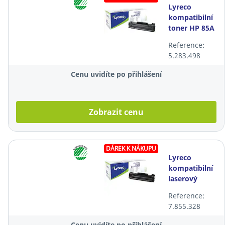
Lyreco
kompatibilní
toner HP 85A
(CE285A),
Reference:
černý
5.283.498
Cenu uvidíte po přihlášení
Zobrazit cenu
DÁREK K NÁKUPU
Lyreco
kompatibilní
laserový
toner HP 83A
Reference:
(CF283A),
7.855.328
černý
Cenu uvidíte po přihlášení