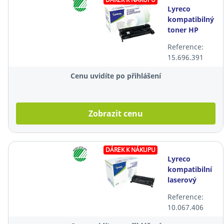
Lyreco
kompatibilný
toner HP
CF259X, černý
Reference:
15.696.391
Cenu uvidíte po přihlášení
Zobrazit cenu
DÁREK K NÁKUPU
Lyreco
kompatibilní
laserový
toner HP 26A
Reference:
(CF226A),
10.067.406
černý