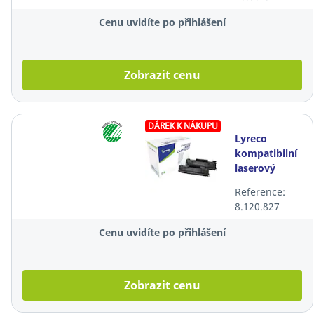
50F2H00,
černý
Cenu uvidíte po přihlášení
Zobrazit cenu
DÁREK K NÁKUPU
Lyreco
kompatibilní
laserový
toner HP 78A
Reference:
(CE278AD),
8.120.827
černý, 2 ks
Cenu uvidíte po přihlášení
Zobrazit cenu