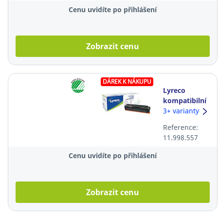
Cenu uvidíte po přihlášení
Zobrazit cenu
DÁREK K NÁKUPU
Lyreco
kompatibilní
laserový
3+ varianty
toner HP
Reference:
203A
11.998.557
(CF542A),
žlutý
Cenu uvidíte po přihlášení
Zobrazit cenu