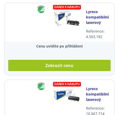
DÁREK K NÁKUPU
Lyreco
kompatibilní
laserový
toner HP 05A
Reference:
(CE505A),
4.563.182
černý
Cenu uvidíte po přihlášení
Zobrazit cenu
DÁREK K NÁKUPU
Lyreco
kompatibilní
laserový
toner
Reference:
Lexmark
10.067.714