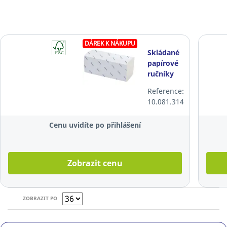
DÁREK K NÁKUPU
Skládané
papírové
ručníky
ZZ
Reference:
Lyreco,
10.081.314
bílé, 20 x
190
Cenu uvidíte po přihlášení
utěrek, 2
vrstvy
Zobrazit cenu
ZOBRAZIT PO