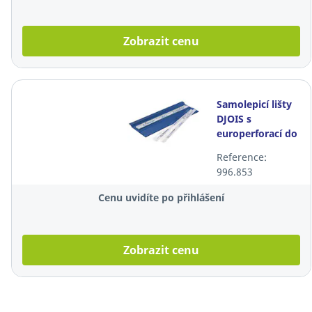
Zobrazit cenu
Samolepicí lišty
DJOIS s
europerforací do
pořadačů 3L,
Reference:
balení 50 kusů
996.853
Cenu uvidíte po přihlášení
Zobrazit cenu