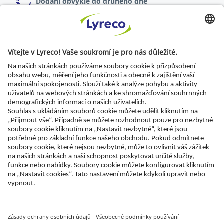
Dodání obvykle do druhého dne
online objednávky zadané do 17:00
Možnost vrácení zboží
do 30 dnů od dodání
Specialista pro každé pracoviště
Nejnovější zprávy a rady odborníků
Objevte Lyreco řešení pro ekologičtější pracoviště
© Lyreco 2026 | Dodáváme výhradně firmám a
podnikatelům. Všechny ceny jsou uvedeny bez DPH.
Právo spotřebitele na odstoupení od smlouvy se
neuplatňuje.
Impressum - Identifikační údaje
|
Všeobecné
obchodní podmínky
|
Elektronická fakturace
|
Dokumenty ke stažení
|
Prohlášení o digitální