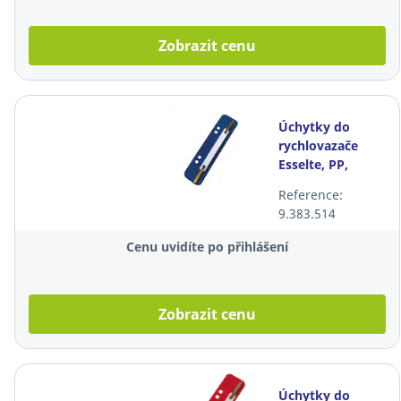
Zobrazit cenu
Úchytky do
rychlovazače
Esselte, PP,
modré, balení
Reference:
100 kusů
9.383.514
Cenu uvidíte po přihlášení
Zobrazit cenu
Úchytky do