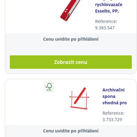
rychlovazače
Esselte, PP,
červené, balení
Reference:
100 kusů
9.383.547
Cenu uvidíte po přihlášení
Zobrazit cenu
Archivační
spona
vhodná pro
vázání
Reference:
dokumentů
3.733.729
Emba,
červená,
Cenu uvidíte po přihlášení
balení 50 ks