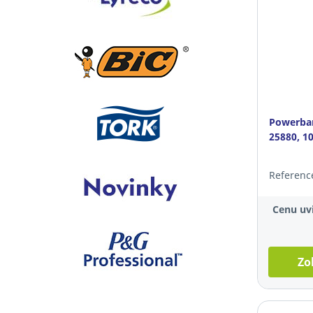
Powerban
25880, 1
Referenc
Cenu uvi
Zo