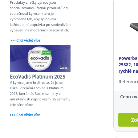
Produkty značky Lyreco jsou
specializovanou řadou produktů od
společnosti Lyreco, která je
vytvořena tak, aby splňovala
každodenní poptávku po spolehlivém
vybavení na moderních pracovištích.
>>> Chci vědět více
Powerban
25882, 1
rychlé na
EcoVadis Platinum 2025
Referenc
‌V Lyreco jsme hrdí na to, že jsme
získali ocenění EcoVadis Platinum
2025, které nás řadí mezi lídry v
Cenu uvi
udržitelnosti napříč všemi 25 zeměmi,
kde působíme.
>>> Chci vědet více
Zo