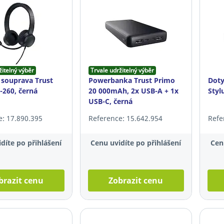
žitelný výběr
Trvale udržitelný výběr
 souprava Trust
Powerbanka Trust Primo
Doty
-260, černá
20 000mAh, 2x USB-A + 1x
Styl
USB-C, černá
e: 17.890.395
Reference: 15.642.954
Refe
díte po přihlášení
Cenu uvidíte po přihlášení
Cen
brazit cenu
Zobrazit cenu