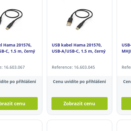
l Hama 201576,
USB kabel Hama 201570,
USB-
B-C, 1.5 m, černý
USB-A/USB-C, 1.5 m, černý
MHJE
e: 16.603.067
Reference: 16.603.045
Refe
díte po přihlášení
Cenu uvidíte po přihlášení
Cen
brazit cenu
Zobrazit cenu