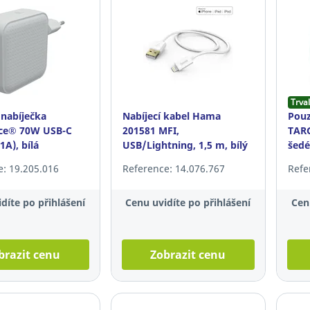
Trval
 nabíječka
Nabíjecí kabel Hama
Pouz
ice® 70W USB-C
201581 MFI,
TARG
A), bílá
USB/Lightning, 1,5 m, bílý
šedé
e: 19.205.016
Reference: 14.076.767
Refe
díte po přihlášení
Cenu uvidíte po přihlášení
Cen
brazit cenu
Zobrazit cenu