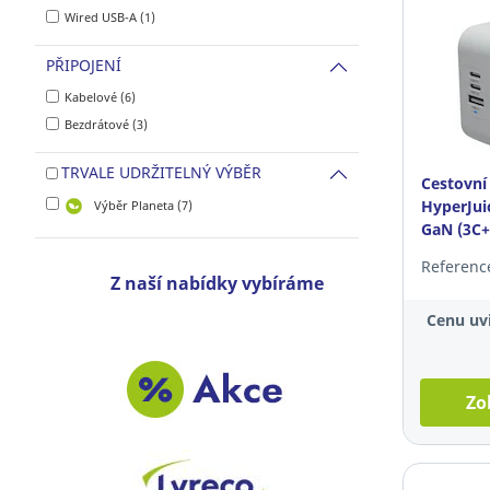
Wired USB-A (1)
PŘIPOJENÍ
Kabelové (6)
Bezdrátové (3)
TRVALE UDRŽITELNÝ VÝBĚR
Cestovní
HyperJu
Výběr Planeta (7)
GaN (3C+1
Referenc
Z naší nabídky vybíráme
Cenu uvi
Zo