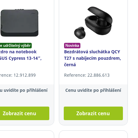
e udržitelný výběr
Novinka
dro na notebook
Bezdrátová sluchátka QCY
US Cypress 13-14”,
T27 s nabíjecím pouzdrem,
černá
rence: 12.912.899
Reference: 22.886.613
u uvidíte po přihlášení
Cenu uvidíte po přihlášení
Zobrazit cenu
Zobrazit cenu