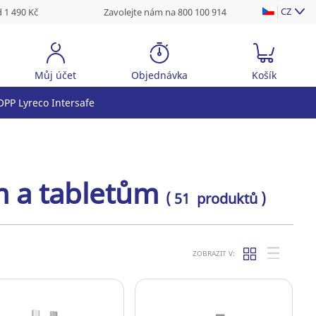
CZ
 1 490 Kč
Zavolejte nám na 800 100 914
Můj účet
Objednávka
Košík
PP Lyreco Intersafe
m a tabletům
( 51 produktů )
ZOBRAZIT V: