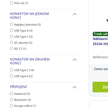
Přes uši (1)
KONEKTOR NA JEDNOM
KONCI
Napájecí jednotka (3)
USB Type A (3)
Trvale udr
USB Type C (3)
Náhlavní
AC zásuvka (2)
25334 HS
IEC C7 (1)
Referenc
KONEKTOR NA DRUHÉM
KONCI
Cenu uvi
USB Type C (10)
USB Type A (2)
PŘIPOJENÍ
Zo
Kabelové (5)
Bluetooth (3)
Dongle USB-A (1)