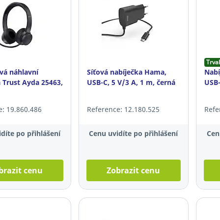
Trval
vá náhlavní
Síťová nabíječka Hama,
Nabí
 Trust Ayda 25463,
USB-C, 5 V/3 A, 1 m, černá
USB-
e: 19.860.486
Reference: 12.180.525
Refe
díte po přihlášení
Cenu uvidíte po přihlášení
Cen
brazit cenu
Zobrazit cenu