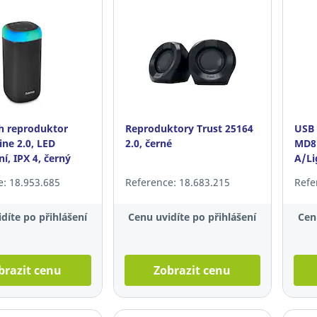
h reproduktor
Reproduktory Trust 25164
USB 
ne 2.0, LED
2.0, černé
MD8
í, IPX 4, černý
A/Li
e: 18.953.685
Reference: 18.683.215
Refe
díte po přihlášení
Cenu uvidíte po přihlášení
Cen
brazit cenu
Zobrazit cenu