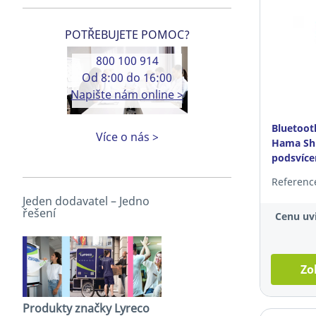
POTŘEBUJETE POMOC?
800 100 914
Od 8:00 do 16:00
Napište nám online >
Bluetoot
Více o nás >
Hama Shi
podsvícen
Referenc
Jeden dodavatel – Jedno
řešení
Cenu uvi
Zo
Produkty značky Lyreco