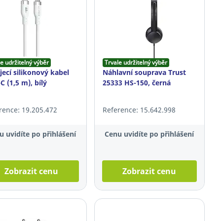
e udržitelný výběr
Trvale udržitelný výběr
jecí silikonový kabel
Náhlavní souprava Trust
C (1,5 m), bílý
25333 HS-150, černá
rence: 19.205.472
Reference: 15.642.998
u uvidíte po přihlášení
Cenu uvidíte po přihlášení
Zobrazit cenu
Zobrazit cenu