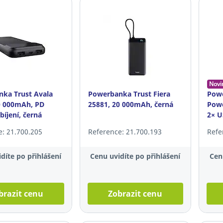
Novi
ka Trust Avala
Powerbanka Trust Fiera
Pow
0 000mAh, PD
25881, 20 000mAh, černá
Powe
bíjení, černá
2× U
šedá
e: 21.700.205
Reference: 21.700.193
Refe
díte po přihlášení
Cenu uvidíte po přihlášení
Cen
brazit cenu
Zobrazit cenu