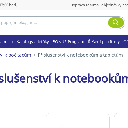
17:00 hod.
Doprava zdarma - objednávky nad
na míru
Katalogy a letáky
BONUS Program
Řešení pro firmy
OO
tví k počítačům
Příslušenství k notebookům a tabletům
íslušenství k notebooků