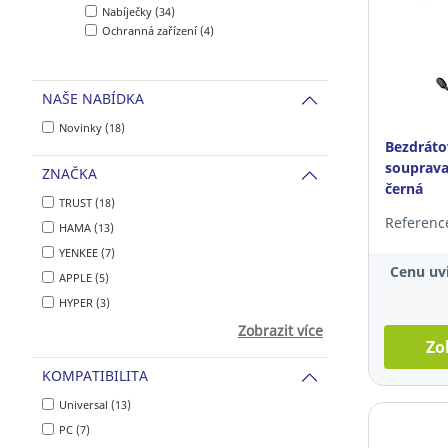
Nabíječky (34)
Ochranná zařízení (4)
NAŠE NABÍDKA
Novinky (18)
Bezdráto
souprava
ZNAČKA
černá
TRUST (18)
Referenc
HAMA (13)
YENKEE (7)
Cenu uvi
APPLE (5)
HYPER (3)
Zobrazit více
Zo
KOMPATIBILITA
Universal (13)
PC (7)