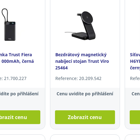
ka Trust Fiera
Bezdrátový magnetický
Síťo
0 000mAh, černá
nabíjecí stojan Trust Viro
H6Y8
25464
čern
e: 21.700.227
Reference: 20.209.542
Refe
díte po přihlášení
Cenu uvidíte po přihlášení
Cen
brazit cenu
Zobrazit cenu