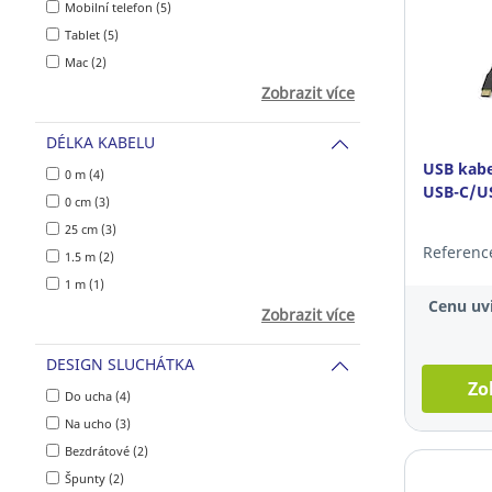
Mobilní telefon (5)
Tablet (5)
Mac (2)
Zobrazit více
DÉLKA KABELU
USB kabe
0 m (4)
USB-C/US
0 cm (3)
25 cm (3)
Referenc
1.5 m (2)
1 m (1)
Cenu uvi
Zobrazit více
DESIGN SLUCHÁTKA
Zo
Do ucha (4)
Na ucho (3)
Bezdrátové (2)
Špunty (2)