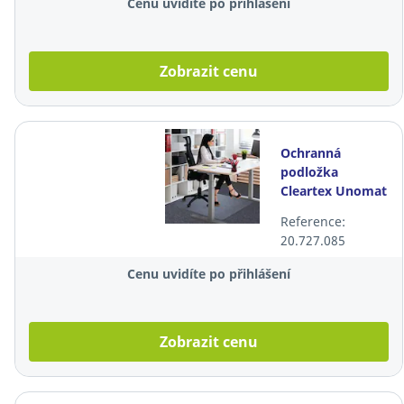
Cenu uvidíte po přihlášení
Zobrazit cenu
Ochranná
podložka
Cleartex Unomat
na tvrdou
Reference:
podlahu, 89 ×
20.727.085
119 cm
Cenu uvidíte po přihlášení
Zobrazit cenu