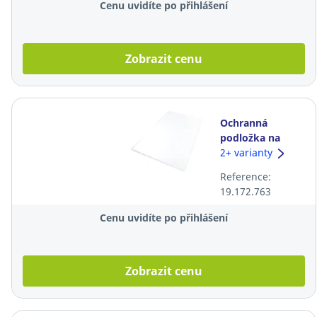
Cenu uvidíte po přihlášení
Zobrazit cenu
Ochranná
podložka na
tvrdou podlahu
2+ varianty
Ecotex PVC, 116
Reference:
× 150 cm
19.172.763
Cenu uvidíte po přihlášení
Zobrazit cenu