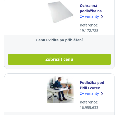
Ochranná
podložka na
koberec Floortex
2+ varianty
PC, 90 x 120 cm
Reference:
19.172.728
Cenu uvidíte po přihlášení
Zobrazit cenu
Podložka pod
židli Ecotex
Marlon Bioplus
2+ varianty
pro tvrdé
Reference:
podlahy, 116 x
16.955.633
150 cm,