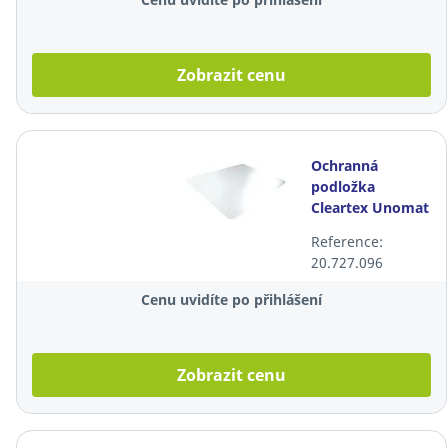
Zobrazit cenu
Ochranná
podložka
Cleartex Unomat
na tvrdou
Reference:
podlahu, 116 ×
20.727.096
150 cm
Cenu uvidíte po přihlášení
Zobrazit cenu