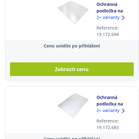
Ochranná
podložka na
tvrdou podlahu
2+ varianty
Floortex PVC, 90
Reference:
× 120 cm
19.172.694
Cenu uvidíte po přihlášení
Zobrazit cenu
Ochranná
podložka na
koberec Floortex
2+ varianty
PVC, 116 × 150
Reference:
cm
19.172.683
Cenu uvidíte po přihlášení