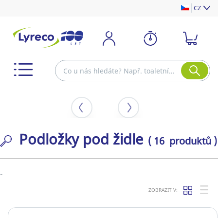
CZ
Podložky pod židle
( 16 produktů )
-
ZOBRAZIT V: