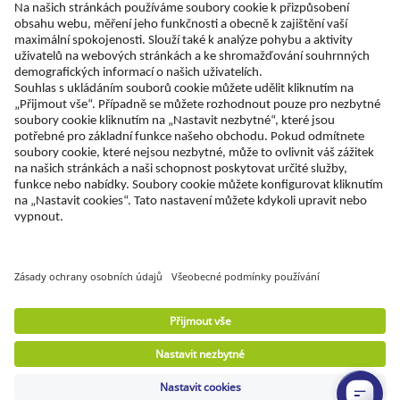
Specialista pro každé pracoviště
Nejnovější zprávy a rady odborníků
Objevte Lyreco řešení pro ekologičtější pracoviště
© Lyreco 2026 | Dodáváme výhradně firmám a
podnikatelům. Všechny ceny jsou uvedeny bez DPH.
Právo spotřebitele na odstoupení od smlouvy se
neuplatňuje.
Impressum - Identifikační údaje
|
Všeobecné
obchodní podmínky
|
Elektronická fakturace
|
Dokumenty ke stažení
|
Prohlášení o digitální
přístupnosti
|
Podmínky použití
|
Ochrana
osobních údajů
|
Nastavení soukromí
|
Mapa
stránek