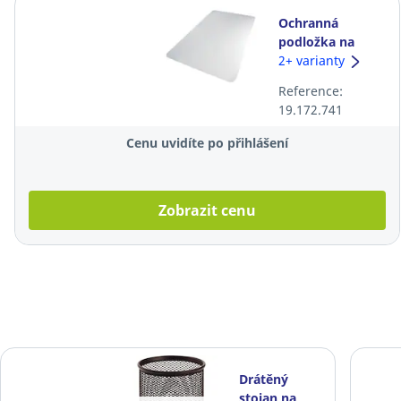
Ochranná
podložka na
koberec Ecotex
2+ varianty
PVC, 116 × 150
Reference:
cm
19.172.741
Cenu uvidíte po přihlášení
Zobrazit cenu
Drátěný
stojan na