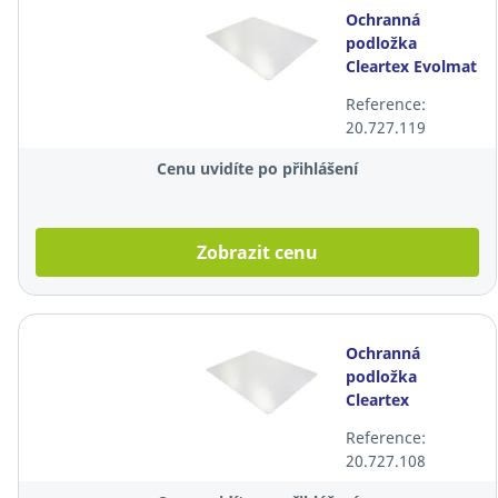
Ochranná
podložka
Cleartex Evolmat
na tvrdou
Reference:
podlahu, 116 ×
20.727.119
150 cm
Cenu uvidíte po přihlášení
Zobrazit cenu
Ochranná
podložka
Cleartex
Evolution na
Reference:
tvrdou podlahu,
20.727.108
90 × 120 cm