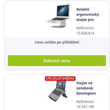
Rotační
ergonomický
stojan pro
notebook
Reference:
Alba,max. 17",
15.638.414
hliníkový
Cenu uvidíte po přihlášení
Zobrazit cenu
SPECIÁLNÍ NABÍDKA
Stojan na
notebook
Kensington
SmartFit™ Easy
Reference:
Riser, max. 17",
10.747.199
nastavitelný