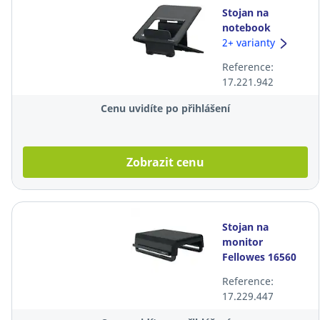
Stojan na
notebook
Fellowes 16558
2+ varianty
Breyta, černý
Reference:
17.221.942
Cenu uvidíte po přihlášení
Zobrazit cenu
Stojan na
monitor
Fellowes 16560
Breyta, černý
Reference:
17.229.447