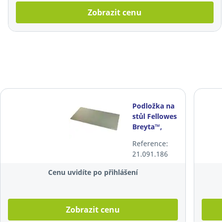
Zobrazit cenu
Podložka na
stůl Fellowes
Breyta™,
šalvějová
Reference:
21.091.186
Cenu uvidíte po přihlášení
Zobrazit cenu