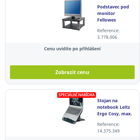
Podstavec pod
monitor
Fellowes
Premium
Reference:
3.778.006
Cenu uvidíte po přihlášení
Zobrazit cenu
SPECIÁLNÍ NABÍDKA
Stojan na
notebook Leitz
Ergo Cosy, max.
17", nastavitelný
Reference:
14.375.349