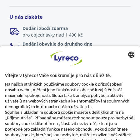
U nás získáte
Dodání zboží zdarma
pro objednávky nad 1 490 Kč
Dodání obvykle do druhého dne
online objednávky zadané do 17:00
Možnost vrácení zboží
do 30 dnů od dodání
Specialista pro každé pracoviště
Nejnovější zprávy a rady odborníků
Objevte Lyreco řešení pro ekologičtější pracoviště
© Lyreco 2026 | Dodáváme výhradně firmám a