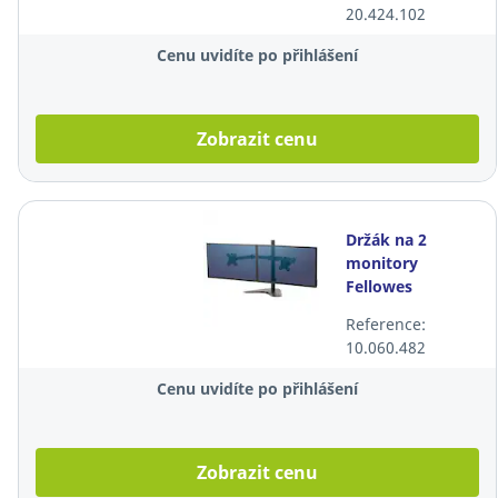
20.424.102
Cenu uvidíte po přihlášení
Zobrazit cenu
Držák na 2
monitory
Fellowes
8043701, max.
Reference:
27"
10.060.482
Cenu uvidíte po přihlášení
Zobrazit cenu