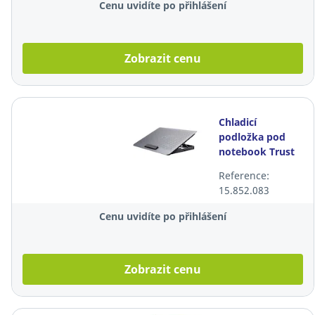
Cenu uvidíte po přihlášení
Zobrazit cenu
Chladicí
podložka pod
notebook Trust
24613 Exto, max.
Reference:
16", ECO, šedá
15.852.083
Cenu uvidíte po přihlášení
Zobrazit cenu