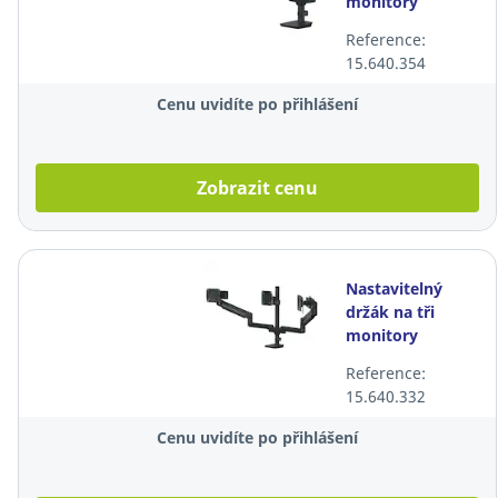
monitory
Fellowes 8614501
Reference:
Tallo, max. 9 kg,
15.640.354
černý
Cenu uvidíte po přihlášení
Zobrazit cenu
Nastavitelný
držák na tři
monitory
Fellowes Tallo,
Reference:
max. 9 kg, černý
15.640.332
Cenu uvidíte po přihlášení