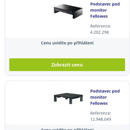
Podstavec pod
monitor
Fellowes
Designer Suites,
Reference:
max. 21",
4.202.298
nastavitelný
Cenu uvidíte po přihlášení
Zobrazit cenu
Podstavec pod
monitor
Fellowes
Standard, max.
Reference:
21", nastavitelný
12.948.049
Cenu uvidíte po přihlášení