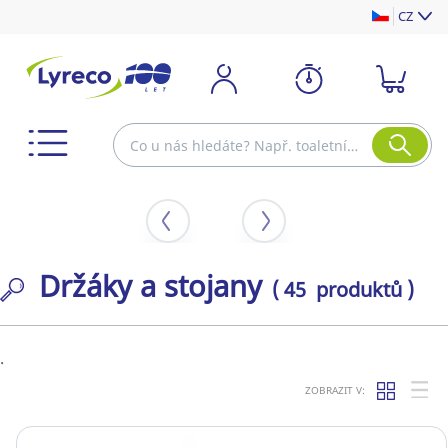
CZ
Držáky a stojany
( 45 produktů )
.
ZOBRAZIT V: