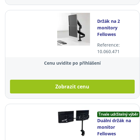
Držák na 2
monitory
Fellowes
Platinum , max.
Reference:
27"
10.060.471
Cenu uvidíte po přihlášení
Zobrazit cenu
Trvale udržitelný výběr
Duální držák na
monitor
Fellowes