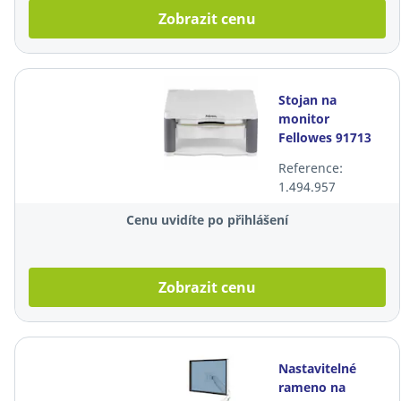
Zobrazit cenu
Stojan na
monitor
Fellowes 91713
Premium, šedý
Reference:
1.494.957
Cenu uvidíte po přihlášení
Zobrazit cenu
Nastavitelné
rameno na