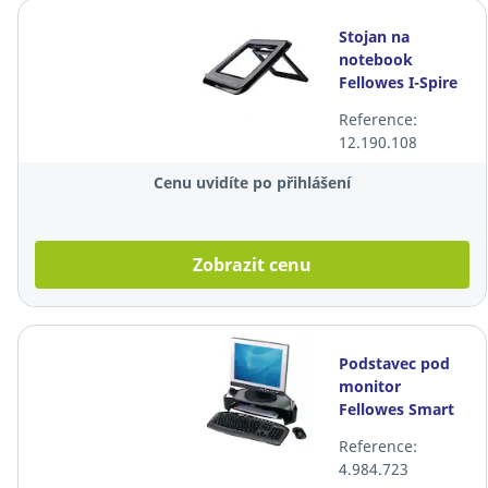
Stojan na
notebook
Fellowes I-Spire
QuickLift 17",
Reference:
nastavitelný
12.190.108
Cenu uvidíte po přihlášení
Zobrazit cenu
Podstavec pod
monitor
Fellowes Smart
Suites Plus
Reference:
4.984.723