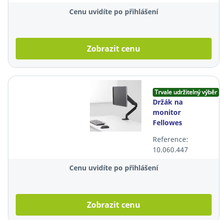
Cenu uvidíte po přihlášení
Zobrazit cenu
Trvale udržitelný výběr
Držák na
monitor
Fellowes
Platinum, max.
Reference:
32"
10.060.447
Cenu uvidíte po přihlášení
Zobrazit cenu