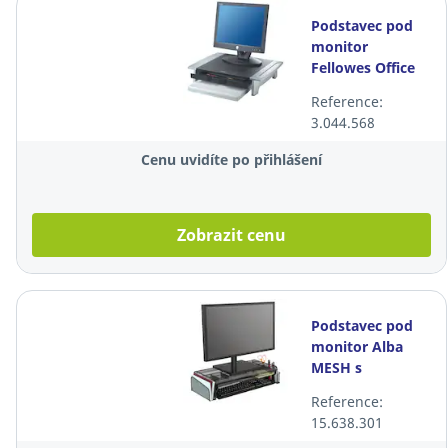
Podstavec pod
monitor
Fellowes Office
Suites, 508 x 357
Reference:
x 106 mm
3.044.568
Cenu uvidíte po přihlášení
Zobrazit cenu
Podstavec pod
monitor Alba
MESH s
organizátorem,
Reference:
černý
15.638.301