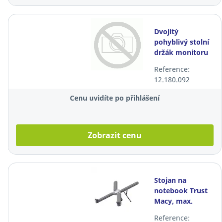
Dvojitý
pohyblivý stolní
držák monitoru
HAMA, 2
Reference:
monitory max.
12.180.092
32"
Cenu uvidíte po přihlášení
Zobrazit cenu
Stojan na
notebook Trust
Macy, max.
17,3",
Reference:
nastavitelný