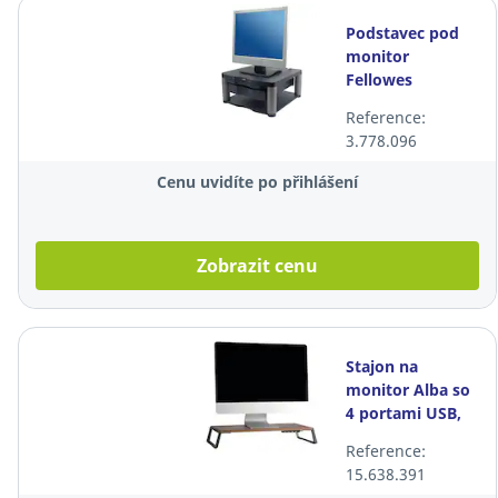
Podstavec pod
monitor
Fellowes
Premium Plus
Reference:
3.778.096
Cenu uvidíte po přihlášení
Zobrazit cenu
Stajon na
monitor Alba so
4 portami USB,
hliníková
Reference:
sivá/tmavé
15.638.391
dřevo