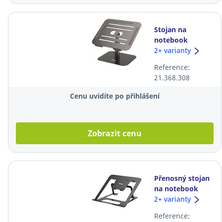
Stojan na
notebook
Fellowes
2+ varianty
100138881
Reference:
Alumia,
21.368.308
nastavitelný,
černý
Cenu uvidíte po přihlášení
Zobrazit cenu
Přenosný stojan
na notebook
Fellowes
2+ varianty
Alumia™, černý
Reference: