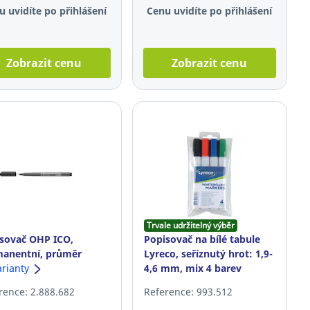
u uvidíte po přihlášení
Cenu uvidíte po přihlášení
Zobrazit cenu
Zobrazit cenu
Trvale udržitelný výběr
sovač OHP ICO,
Popisovač na bílé tabule
anentní, průměr
Lyreco, seříznutý hrot: 1,9-
u: 0,5 mm, černý
arianty
4,6 mm, mix 4 barev
rence: 2.888.682
Reference: 993.512