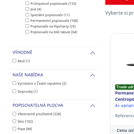
Průmyslové popisovače (133)
Jiné (4)
Vyberte si p
Speciální popisovače (11)
Permanentní popisovače (108)
Popisovače na flipcharty (25)
Popisovače na bílé tabule (64)
VÝHODNĚ
Akce (1)
NAŠE NABÍDKA
Vyrobeno v České republice (2)
Trvale udr
Doprodej (1)
Permanen
Centrope
POPISOVATELNÁ PLOCHA
4+ varia
Všestranně použitelné (228)
Reference
Sklo (102)
Plast (89)
Cenu uvi