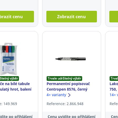
brazit cenu
Zobrazit cenu
žitelný výběr
Trvale udržitelný výběr
Trval
če na bílé tabule
Permanentní popisovač
Lako
ulatý hrot, balení
Centropen 8576, černý
750,
4+ varianty
14+ 
e: 149.969
Reference: 2.866.948
Refe
díte po přihlášení
Cenu uvidíte po přihlášení
Cen