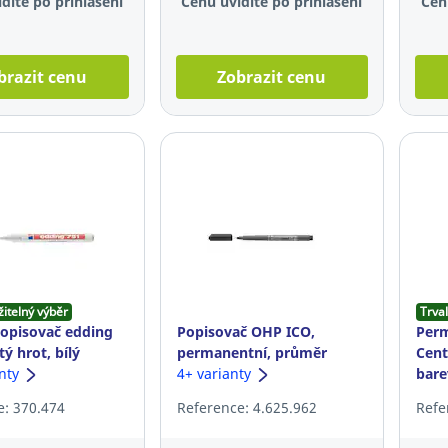
díte po přihlášení
Cenu uvidíte po přihlášení
Cen
brazit cenu
Zobrazit cenu
žitelný výběr
Trval
opisovač edding
Popisovač OHP ICO,
Perm
tý hrot, bílý
permanentní, průměr
Cent
anty
hrotu: 0,3 mm, černý
4+ varianty
bare
e: 370.474
Reference: 4.625.962
Refe