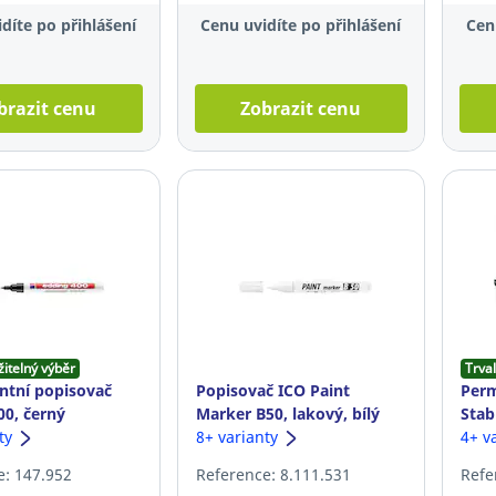
díte po přihlášení
Cenu uvidíte po přihlášení
Cen
brazit cenu
Zobrazit cenu
žitelný výběr
Trval
tní popisovač
Popisovač ICO Paint
Perm
00, černý
Marker B50, lakový, bílý
Stab
nty
8+ varianty
4+ v
e: 147.952
Reference: 8.111.531
Refe