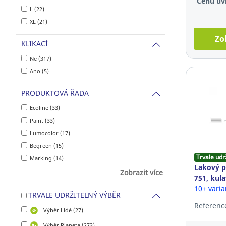
Cenu uvi
L (22)
XL (21)
Zo
KLIKACÍ
Ne (317)
Ano (5)
PRODUKTOVÁ ŘADA
Ecoline (33)
Paint (33)
Lumocolor (17)
Begreen (15)
Trvale udr
Marking (14)
Lakový p
Zobrazit více
751, kula
10+ vari
TRVALE UDRŽITELNÝ VÝBĚR
Referenc
Výběr Lidé (27)
Výběr Planeta (273)