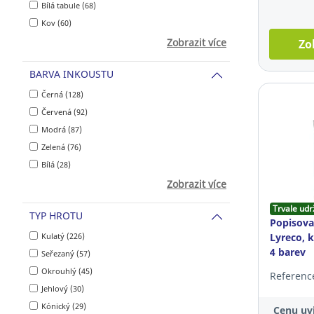
Bílá tabule (68)
Kov (60)
Zobrazit více
Zo
BARVA INKOUSTU
Černá (128)
Červená (92)
Modrá (87)
Zelená (76)
Bílá (28)
Zobrazit více
Trvale udr
TYP HROTU
Popisova
Kulatý (226)
Lyreco, k
4 barev
Seřezaný (57)
Okrouhlý (45)
Referenc
Jehlový (30)
Kónický (29)
Cenu uvi