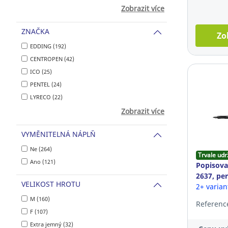
Zobrazit více
ZNAČKA
Zo
EDDING (192)
CENTROPEN (42)
ICO (25)
PENTEL (24)
LYRECO (22)
Zobrazit více
VYMĚNITELNÁ NÁPLŇ
Ne (264)
Trvale udr
Ano (121)
Popisov
2637, pe
VELIKOST HROTU
hrotu: 1
2+ varia
M (160)
Reference
F (107)
Extra jemný (32)