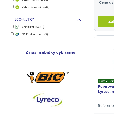
Cenu uvi
Výběr Komunita (44)
ECO-FILTRY
Zo
Certifikát FSC (1)
NF Environment (3)
Z naší nabídky vybíráme
Trvale udr
Popisovač
Lyreco, 
Referenc