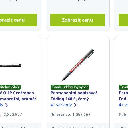
brazit cenu
Zobrazit cenu
žitelný výběr
Trvale udržitelný výběr
Trval
ač OHP Centropen
Permanentní popisovač
Perm
rmanentní, průměr
Edding 140 S, černý
Eddi
 mm, černý
nty
4+ varianty
4+ v
: 2.870.577
Reference: 1.055.266
Refe