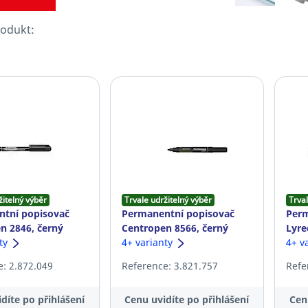
rodukt:
žitelný výběr
Trvale udržitelný výběr
Trval
tní popisovač
Permanentní popisovač
Perm
n 2846, černý
Centropen 8566, černý
Lyre
nty
4+ varianty
4+ v
: 2.872.049
Reference: 3.821.757
Refe
díte po přihlášení
Cenu uvidíte po přihlášení
Cen