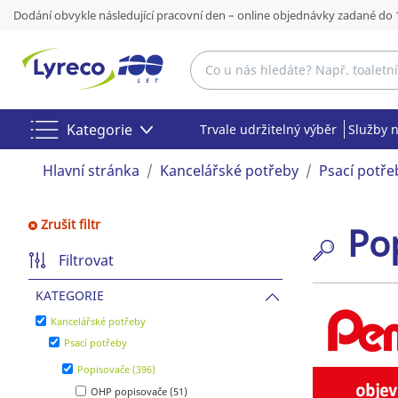
Dodání obvykle následující pracovní den – online objednávky zadané do 
Kategorie
Trvale udržitelný výběr
Služby 
Hlavní stránka
Kancelářské potřeby
Psací potře
Zrušit filtr
Po
Filtrovat
KATEGORIE
Kancelářské potřeby
Psací potřeby
Popisovače (396)
OHP popisovače (51)