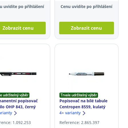
u uvidíte po přihlášení
Cenu uvidíte po přihlášení
Zobrazit cenu
Zobrazit cenu
e udržitelný výběr
Trvale udržitelný výběr
anentní popisovač
Popisovač na bílé tabule
ilo OHP 843, černý
Centropen 8559, kulatý
arianty
hrot: 2-3 mm, černý
4+ varianty
rence: 1.092.253
Reference: 2.865.397