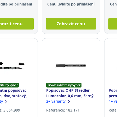
díte po přihlášení
Cenu uvidíte po přihlášení
Cen
brazit cenu
Zobrazit cenu
žitelný výběr
Trvale udržitelný výběr
tní popisovač
Popisovač OHP Staedler
Popi
n, dvojhrotový,
Lumocolor, 0,6 mm, černý
perm
nty
3+ varianty
hrot
4+ v
: 3.064.999
Reference: 183.171
Refe