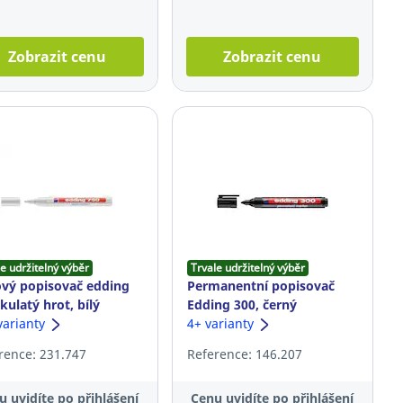
Zobrazit cenu
Zobrazit cenu
e udržitelný výběr
Trvale udržitelný výběr
vý popisovač edding
Permanentní popisovač
 kulatý hrot, bílý
Edding 300, černý
varianty
4+ varianty
rence: 231.747
Reference: 146.207
u uvidíte po přihlášení
Cenu uvidíte po přihlášení