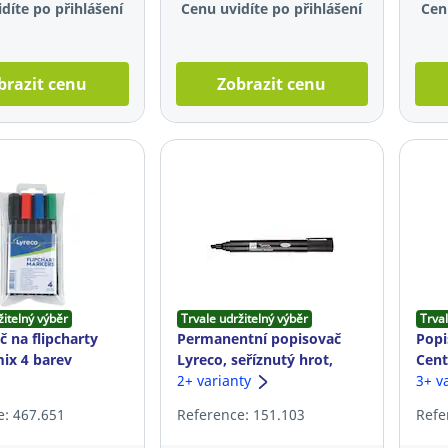
díte po přihlášení
Cenu uvidíte po přihlášení
Cen
brazit cenu
Zobrazit cenu
žitelný výběr
Trvale udržitelný výběr
Trval
 na flipcharty
Permanentní popisovač
Popi
mix 4 barev
Lyreco, seříznutý hrot,
Cent
černý
2+ varianty
kula
3+ v
e: 467.651
Reference: 151.103
Refe