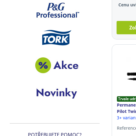
Cenu uvi
Zo
Trvale udr
Permanen
Pilot Twi
černý
3+ varia
Reference
POTŘEBUJETE POMOC?