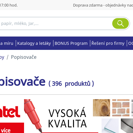
17:00 hod.
Doprava zdarma - objednávky nad
na míru
Katalogy a letáky
BONUS Program
Řešení pro firmy
OO
by
Popisovače
pisovače
( 396 produktů )