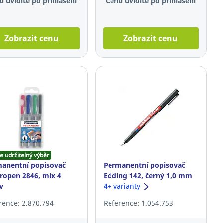
u uvidíte po přihlášení
Cenu uvidíte po přihlášení
Zobrazit cenu
Zobrazit cenu
e udržitelný výběr
anentní popisovač
Permanentní popisovač
ropen 2846, mix 4
Edding 142, černý 1,0 mm
v
4+ varianty
rence: 2.870.794
Reference: 1.054.753