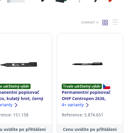
ZOBRAZIT V:
e udržitelný výběr
Trvale udržitelný výběr
anentní popisovač
Permanentní popisovač
co, kulatý hrot, černý
OHP Centropen 2636,
arianty
černý, 1 ks
4+ varianty
rence: 151.158
Reference: 5.874.651
u uvidíte po přihlášení
Cenu uvidíte po přihlášení