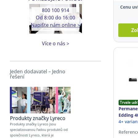
Cenu uvi
800 100 914
Od 8:00 do 16:00
Napište nám online >
Zo
Více o nás >
Jeden dodavatel – Jedno
řešení
Trvale udr
Permanen
Edding 4
Produkty značky Lyreco
4+ varia
Produkty značky Lyreco jsou
specializovanou řadou produktů od
Referenc
společnosti Lyreco, která je