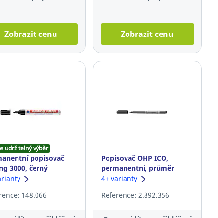
Zobrazit cenu
Zobrazit cenu
e udržitelný výběr
anentní popisovač
Popisovač OHP ICO,
ng 3000, černý
permanentní, průměr
arianty
hrotu: 1-1,5 mm, černý
4+ varianty
rence: 148.066
Reference: 2.892.356