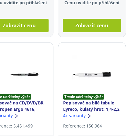
u uvidíte po přihlášení
Cenu uvidíte po přihlášení
Zobrazit cenu
Zobrazit cenu
e udržitelný výběr
Trvale udržitelný výběr
sovač na CD/DVD/BR
Popisovač na bílé tabule
ropen Ergo 4616,
Lyreco, kulatý hrot: 1,4-2,2
tý hrot: 0,6 mm, černý
arianty
mm, černý
4+ varianty
rence: 5.451.499
Reference: 150.964