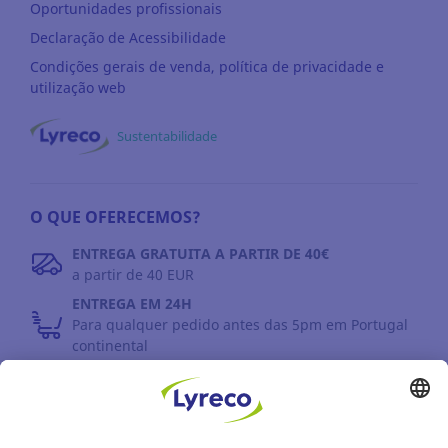
Oportunidades profissionais
Declaração de Acessibilidade
Condições gerais de venda, política de privacidade e
utilização web
Sustentabilidade
O QUE OFERECEMOS?
ENTREGA GRATUITA A PARTIR DE 40€
a partir de 40 EUR
ENTREGA EM 24H
Para qualquer pedido antes das 5pm em Portugal
continental
DEVOLUÇÕES
Prazo até 30 dias