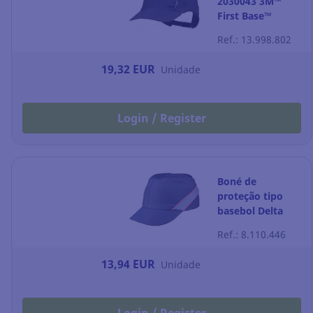
2030043 3M™
First Base™
Classic - Azul-
Ref.: 13.998.802
marinho -
Padrão - 70mm
19,32 EUR
Unidade
Login / Register
Boné de
proteção tipo
basebol Delta
Plus Air Coltan -
Ref.: 8.110.446
preto/vermelho
13,94 EUR
Unidade