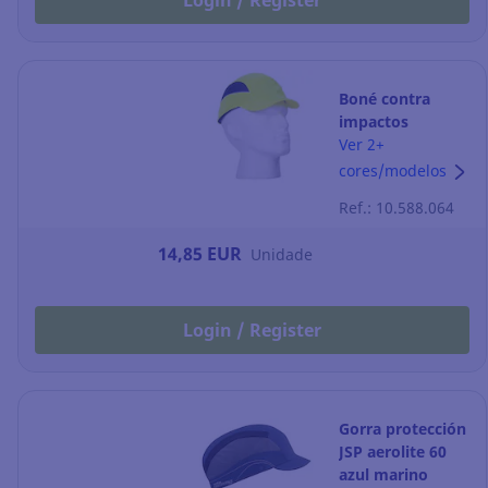
Login / Register
Boné contra
impactos
Portwest PS59
Ver 2+
amarelo
cores/modelos
Ref.: 10.588.064
14,85 EUR
Unidade
Login / Register
Gorra protección
JSP aerolite 60
azul marino