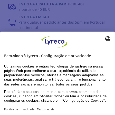
ENTREGA GRATUITA A PARTIR DE 40€
a partir de 40 EUR
ENTREGA EM 24H
Para qualquer pedido antes das 5pm em Portugal
continental
DEVOLUÇÕES
Prazo até 30 dias
DESCUBRA OS NOSSOS CATÁLOGOS E GUIAS
Guia do utilizador Web
Documentação corporativa
PPU área clientes
© Lyreco 2026