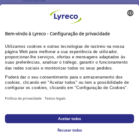
DEVOLUÇÕES
Prazo até 30 dias
DESCUBRA OS NOSSOS CATÁLOGOS E GUIAS
Guia do utilizador Web
Documentação corporativa
PPU área clientes
© Lyreco 2026
Declaração de Acessibilidade
|
Declaração de
Acessibilidade
|
|
Política de Privacidade
|
Configurações de privacidade
|
Mapa da loja
online