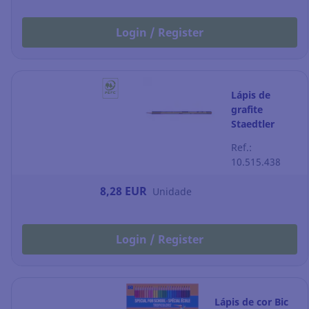
Login / Register
Lápis de
grafite
Staedtler
Noris - 183 -
Ref.:
triangular -
10.515.438
Pacote de 12
8,28 EUR
Unidade
Login / Register
Lápis de cor Bic