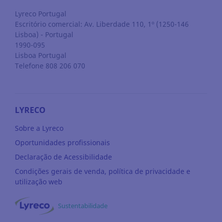
Lyreco Portugal
Escritório comercial: Av. Liberdade 110, 1º (1250-146
Lisboa) - Portugal
1990-095
Lisboa
Portugal
Telefone 808 206 070
LYRECO
Sobre a Lyreco
Oportunidades profissionais
Declaração de Acessibilidade
Condições gerais de venda, política de privacidade e
utilização web
Sustentabilidade