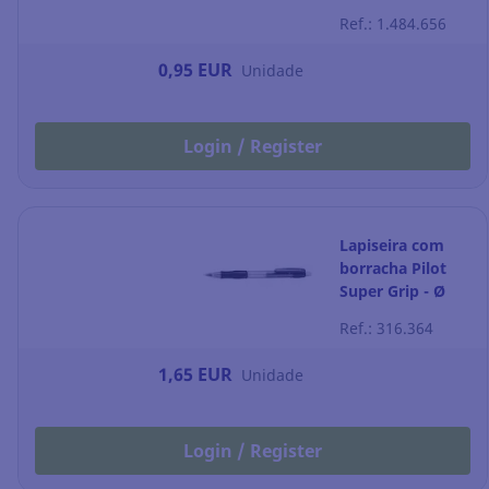
Ref.: 1.484.656
0,95 EUR
Unidade
Login / Register
Lapiseira com
borracha Pilot
Super Grip - Ø
0,5 mm
Ref.: 316.364
1,65 EUR
Unidade
Login / Register