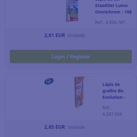
Staedtler Lumo
Omnichrom - 108
- azul - Pacote de
Ref.: 4.934.787
12
2,81 EUR
Unidade
Login / Register
Lápis de
grafite Bic
Evolution -
HB - Pacote
Ref.:
de 12
4.287.939
2,85 EUR
Unidade