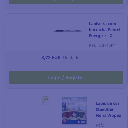
Lapiseira com
borracha Pentel
Energize - Ø
0,5 mm
Ref.: 3.371.444
3,72 EUR
Unidade
Login / Register
Lápis de cor
Staedtler
Noris Wopex
- 185 -
Ref.:
variados -