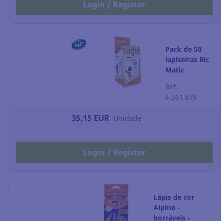
Login / Register
Pack de 50
lapiseiras Bic
Matic
Ecolutions - Ø
Ref.:
0,7 mm
4.561.879
35,15 EUR
Unidade
Login / Register
Lápis de cor
Alpino -
borráveis -