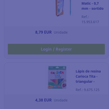
Matic - 0,7
mm - sortido
pastel - Pack
Ref.:
de 12
15.953.617
8,79 EUR
Unidade
Login / Register
Lápis de resina
Carioca Tita -
triangular -
variados - Pacote
Ref.: 9.675.125
de 24
4,38 EUR
Unidade